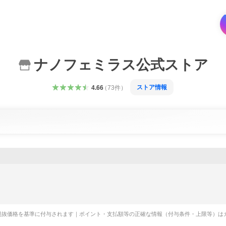
ナノフェミラス公式ストア
ストア情報
4.66
（
73
件
）
税抜価格を基準に付与されます｜ポイント・支払額等の正確な情報（付与条件・上限等）は