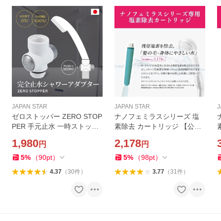
JAPAN STAR
JAPAN STAR
J
ゼロストッパー ZERO STOP
ナノフェミラスシリーズ 塩
PER 手元止水 一時ストップ
素除去 カートリッジ 【公式
シャワーヘッド用止水ストッ
ストア】日本製 マイクロナ
1,980
2,178
円
円
パー JAPAN STAR 【公式ス
ノバブル 節水 ナノバブル
トア】 ナノフェミラス
5
%
（
90
pt
）
5
%
（
98
pt
）
4.37
（
30
件
）
3.77
（
31
件
）