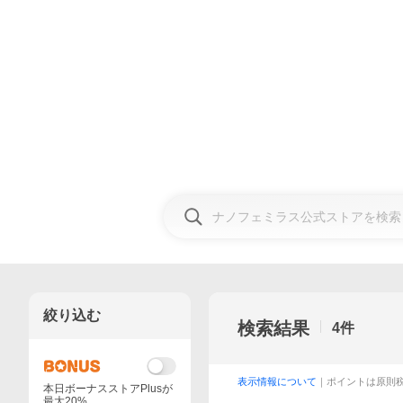
絞り込む
検索結果
4
件
表示情報について
｜ポイントは原則
本日ボーナスストアPlusが
最大20%