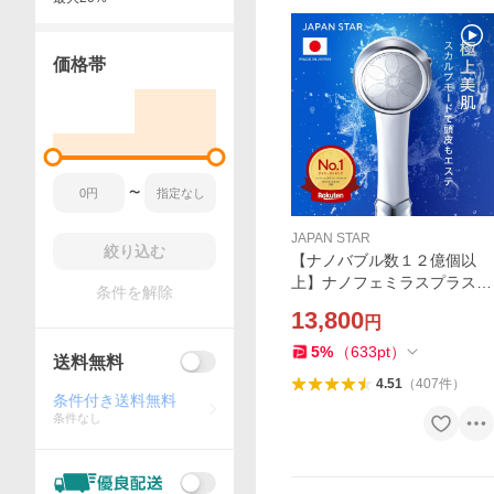
価格帯
〜
JAPAN STAR
絞り込む
【ナノバブル数１２億個以
上】ナノフェミラスプラス
条件を解除
シャワーヘッド 上位モデル
13,800
円
【公式ストア】ジャパンスタ
ー 日本製 水流切替 美肌 節水
5
%
（
633
pt
）
送料無料
節約 塩素除去 軽量
4.51
（
407
件
）
条件付き送料無料
条件なし