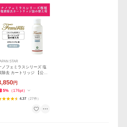
APAN STAR
ナノフェミラスシリーズ 塩
素除去 カートリッジ 【公式
ストア】 詰め替え用 ボトル
3,850
円
カートリッジ約１５本分 マ
イクロナノバブル 節水 ナノ
5
%
（
176
pt
）
バブル
4.37
（
27
件
）