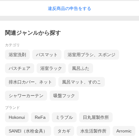
違反
商品の
申告をする
関連ジャンルから探す
カテゴリ
浴室洗剤
バスマット
浴室用ブラシ、スポンジ
バスチェア
浴室ラック
風呂ふた
排水口カバー、ネット
風呂マット、すのこ
シャワーカーテン
吸盤フック
ブランド
Hokonui
ReFa
ミラブル
日丸屋製作所
SANEI（水栓金具）
タカギ
水生活製作所
Arromic