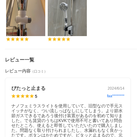
レビュー一覧
レビュー内容
（口コミ）
ぴたっと止まる
2024/6/14
5
faa********
ナノフェミラスライトを使用していて、旧型なので手元ス
イッチがなく、つい流しっぱなしにしてしまう。より節水
節ガスできるであろう後付け装置があるのを初めて知りま
した。でも賃貸のうちはKVKで使用不可と書いてあり問合
せたところ、使えると即答していただいたので購入しまし
た。問題なく取り付けられましたし、水漏れもなく良かっ
たです。ボタンはかためですが、ピタッと止まるので、元