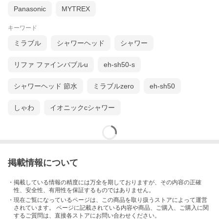
Panasonic
MYTREX
キーワード
ミラブル
シャワーヘッド
シャワー
リファ ファインバブルu
eh-sh50-s
シャワーヘッド 節水
ミラブルzero
eh-sh50
しゃわ
イオニックcシャワー
掲載情報について
・掲載している情報の精度には万全を期しておりますが、その内容の正確
性、安全性、有用性を保証するものではありません。
・現在ご覧になっているページは、この
商品
を取り扱うストアによって運営
されています。 ページに記載されている内容
や商品、ご購入
、ご購入に関
するご質問は、直接各ストアにお問い合わせください。