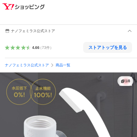
ナノフェミラス公式ストア
ストアトップを見る
4.66
（
73
件
）
ナノフェミラス公式ストア
商品一覧
1
/
8