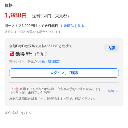
価格
1,980
円
+ 送料
550
円
（
東京都
）
同一ストア3,000円以上で
送料無料
対象商品を見る
条件により送料が異なる場合があります。
全額PayPay残高で支払い&LINEと連携で
内訳
獲得
5
%
（
90
pt）
獲得のうち4.5%は
利用先・期間限定
ログインして確認
ご注意
表示よりも実際の付与数・付与率が少ない場合があります
詳細
（付与上限、未確定の付与等）
原則税抜価格が対象です。特典詳細は内訳でご確認ください。
条件達成でおトク