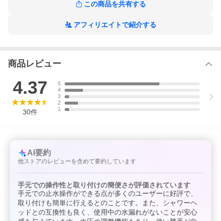
ＭＹＭ ＫＶＫ ガスター リンナイ ノーリツ ミズタニ
この商品を共有する
※バランス釜や、ツーバルブ混合栓にはご使用できません
アフィリエイトで紹介する
商品レビュー
4.37
5
4
3
2
1
30
件
AI要約
他ストアのレビューを含めて要約しています
手元での操作性と取り付けの簡便さが評価されています
手元での止水操作ができる点が多くのユーザーに好評で、
取り付けも簡単に行えるとのことです。また、シャワーヘ
ッドとの互換性も良く、使用中の水漏れがないことが安心