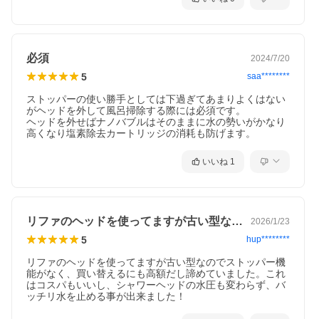
必須
2024/7/20
5
saa********
ストッパーの使い勝手としては下過ぎてあまりよくはない
がヘッドを外して風呂掃除する際には必須です。

ヘッドを外せばナノバブルはそのままに水の勢いがかなり
高くなり塩素除去カートリッジの消耗も防げます。
いいね
1
リファのヘッドを使ってますが古い型なの…
2026/1/23
5
hup********
リファのヘッドを使ってますが古い型なのでストッパー機
能がなく、買い替えるにも高額だし諦めていました。これ
はコスパもいいし、シャワーヘッドの水圧も変わらず、バ
ッチリ水を止める事が出来ました！