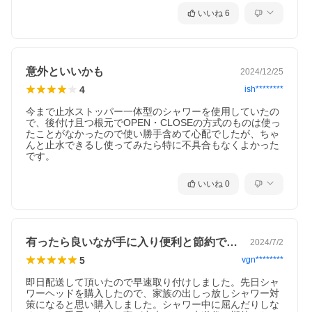
いいね
6
意外といいかも
2024/12/25
4
ish********
今まで止水ストッパー一体型のシャワーを使用していたの
で、後付け且つ根元でOPEN・CLOSEの方式のものは使っ
たことがなかったので使い勝手含めて心配でしたが、ちゃ
んと止水できるし使ってみたら特に不具合もなくよかった
です。
いいね
0
有ったら良いなが手に入り便利と節約ですね
2024/7/2
5
vgn********
即日配送して頂いたので早速取り付けしました。先日シャ
ワーヘッドを購入したので、家族の出しっ放しシャワー対
策になると思い購入しました。シャワー中に屈んだりしな