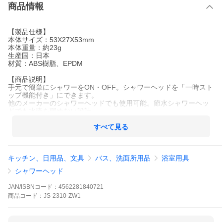
商品情報
【製品仕様】
本体サイズ：53X27X53mm
本体重量：約23g
生産国：日本
材質：ABS樹脂、EPDM
【商品説明】
手元で簡単にシャワーをON・OFF。シャワーヘッドを「一時スト
ップ機能付き」にできます。
他のメーカーのシャワーヘッドでも使用可能。節水シャワーヘッ
ドでも水流を弱めない設計。
一時ストップ機能で節水効果アップ
水量・水圧が下がらず、使用感を損ないません。
すべて見る
取付簡単、工事不要で取り付けられます。
視覚に障害のある方にも安心して使える点字を採用。
キッチン、日用品、文具
バス、洗面所用品
浴室用具
【取り付け可能な水栓メーカー】
ＭＴＧ サイエンス 田中金属 ＴＯＴＯ ＩＮＡＸ ＬＩＸＩ
シャワーヘッド
Ｌ ＳＡＮ−ＥＩ ＫＡＫＵＤＡＩ
※本製品の取り付けねじサイズはG１/2です。取り付け可能なメー
JAN/ISBNコード：
4562281840721
カー品でも一部特殊なねじサイズもあります。
商品
コード：
JS-2310-ZW1
ご購入前にシャワーホースのネジサイズをご確認ください。
【取り付けできない水栓メーカー】