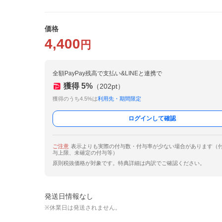
価格
4,400
円
全額PayPay残高で支払い&LINEと連携で
獲得
5
%
（
202
pt）
獲得のうち4.5%は
利用先・期間限定
ログインして確認
ご注意
表示よりも実際の付与数・付与率が少ない場合があります（
与上限、未確定の付与等）
原則税抜価格が対象です。特典詳細は内訳でご確認ください。
発送日情報なし
※休業日は発送されません。