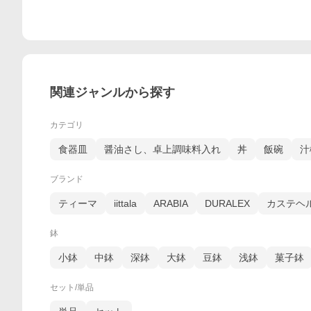
関連ジャンルから探す
カテゴリ
食器皿
醤油さし、卓上調味料入れ
丼
飯碗
汁
ブランド
ティーマ
iittala
ARABIA
DURALEX
カステヘ
鉢
小鉢
中鉢
深鉢
大鉢
豆鉢
浅鉢
菓子鉢
セット/単品