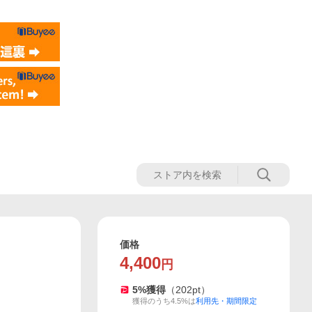
価格
4,400
円
5
%獲得
（
202
pt）
獲得のうち4.5%は
利用先・期間限定