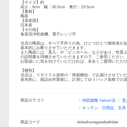
【サイズ】約
高さ：8cm 幅：30.5cm 奥行：19.5cm
【素材】
陶器
【原産国】
日本産
【その他】
食器洗浄乾燥機、電子レンジ可
当店の陶器は、すべて手作りの為、ひとつひとつ個体差が
基本的にお断りさせていただきます。
また陶器には「貫入」や「ピンホール」などがあり、性質
の説明書を同梱させていただきますので、ご参照ください
お取扱いに気を付けていただければ、末永くご愛用いただ
【梱包】
当店は、リサイクル資材の「簡易梱包」でお届けさせてい
基本的に、箱詰め作業後に、計測してゆうパック規格での
商品
カテゴリ
仲田製陶 Yahoo!店
荒
キッチン、日用品、文具
商品
コード
dobaihunagatabathidai