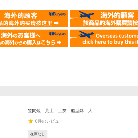
笠間焼 荒土 土灰 船型鉢 大
0
件のレビュー
在庫なし