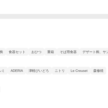
椀
食器セット
おひつ
重箱
そば用食器
デザート椀、サ
ルミ
ADERIA
津軽びいどろ
ニトリ
Le Creuset
森修焼