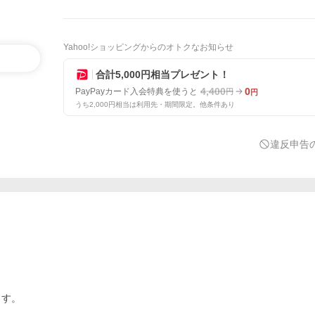
Yahoo!ショッピングからのオトクなお知らせ
合計5,000円相当プレゼント！
4,400
0
PayPayカード入会特典を使うと
円
円
うち2,000円相当は利用先・期間限定。他条件あり
違反申告
ます。