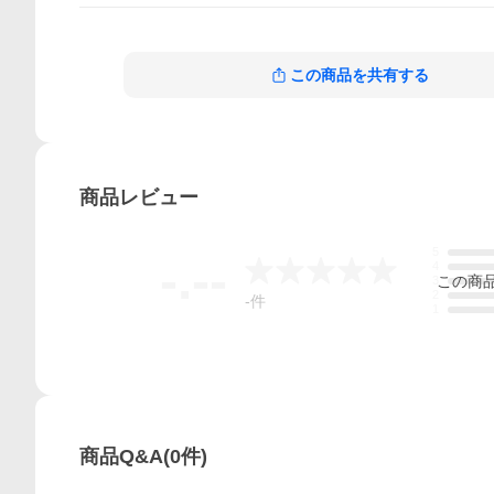
この商品を共有する
商品
レビュー
5
-.--
4
この
商
3
2
-
件
1
商品Q&A
(
0
件)