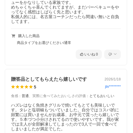
ューをかなりしている家族です。

めちゃくちゃ喜んでくれてますが、まだバーベキューをや
ってなく感想はしばらく先と思います。

私個人的には、名古屋コーチンだったら間違い無いと自負
してます。
購入した商品
商品タイプをお選びください/通常
いいね
0
贈答品としてもらえたら嬉しいです
2026/1/18
5
jln********
食感
：
普通
、
実際に食べてみたおいしさの評価
：
とてもおいしい
ハズレはなく魚焼きグリルで焼いてもとても美味しいで
す。タレと塩胡椒もついていました。自分ではコスパ的に
頻繁には買いませんがお歳暮、お中元で貰ったら嬉しいで
す。５本づつ小分けされてるので使いやすいです。我が家
では主人が全部解凍してしまったので3人で一回で食べて
しまいましたが満足でした。