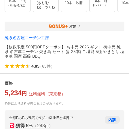
10本 正肉
10本 肝
(もも/む
10本 砂肝
10
(もも/むね)
(レバー)
ね)・つくね
対象
純系名古屋コーチン工房
【枚数限定 500円OFFクーポン】 お中元 2026 ギフト 御中元 純
系 名古屋コーチン 焼き鳥 セット (計25本) ご堪能 5種 やきとり 塩
冷凍 国産 高級 BBQ
4.65
（
63
件
）
価格
5,234
円
送料無料
（
東京都
）
条件により送料が異なる場合があります。
全額PayPay残高で支払い&LINEと連携で
内訳
獲得
5
%
（
243
pt）