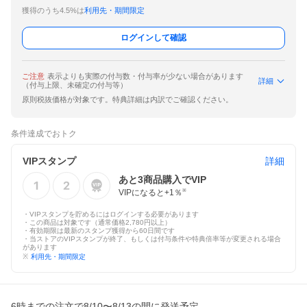
獲得のうち4.5%は
利用先・期間限定
ログインして確認
ご注意
表示よりも実際の付与数・付与率が少ない場合があります
詳細
（付与上限、未確定の付与等）
原則税抜価格が対象です。特典詳細は内訳でご確認ください。
条件達成でおトク
VIPスタンプ
詳細
あと
3
商品購入でVIP
VIPになると+
1
％
※
・VIPスタンプを貯めるにはログインする必要があります
・この商品は対象です（通常価格2,780円以上）
・有効期限は最新のスタンプ獲得から60日間です
・当ストアのVIPスタンプが終了、もしくは付与条件や特典倍率等が変更される場合
があります
※
利用先・期間限定
6時までの注文で8/10〜8/13の間に発送予定