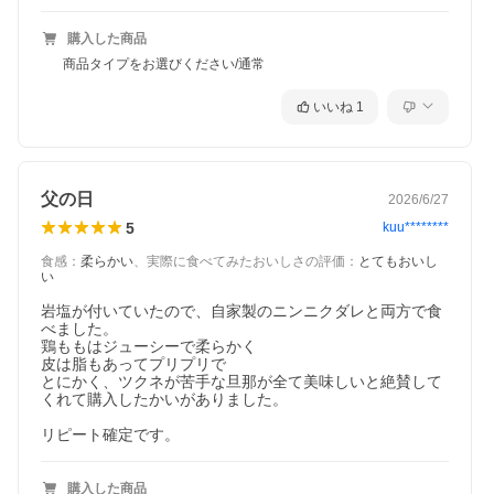
購入した商品
商品タイプをお選びください/通常
いいね
1
父の日
2026/6/27
5
kuu********
食感
：
柔らかい
、
実際に食べてみたおいしさの評価
：
とてもおいし
い
岩塩が付いていたので、自家製のニンニクダレと両方で食
べました。

鶏ももはジューシーで柔らかく

皮は脂もあってプリプリで

とにかく、ツクネが苦手な旦那が全て美味しいと絶賛して
くれて購入したかいがありました。

購入した商品