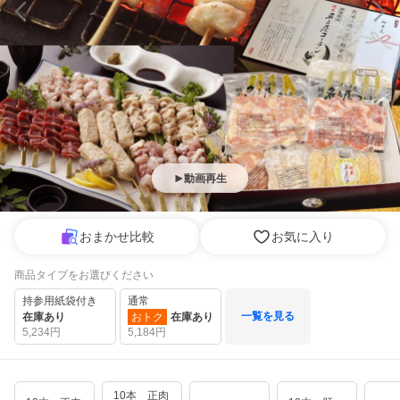
動画再生
おまかせ比較
お気に入り
商品タイプをお選びください
持参用紙袋付き
通常
一覧を見る
在庫あり
おトク
在庫あり
5,234
円
5,184
円
10本 正肉