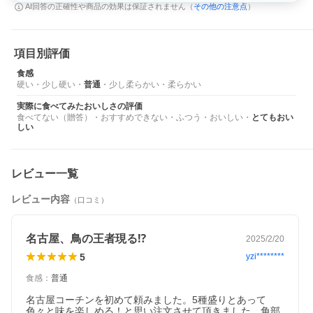
その他の注意点
AI回答の正確性や商品の効果は保証されません（
）
項目別評価
食感
硬い
・
少し硬い
・
普通
・
少し柔らかい
・
柔らかい
実際に食べてみたおいしさの評価
食べてない（贈答）
・
おすすめできない
・
ふつう
・
おいしい
・
とてもおい
しい
レビュー一覧
レビュー内容
（口コミ）
名古屋、鳥の王者現る⁉️
2025/2/20
5
yzi********
食感
：
普通
名古屋コーチンを初めて頼みました。5種盛りとあって
色々と味を楽しめる！と思い注文させて頂きました。角部