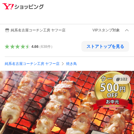
純系名古屋コーチン工房 ヤフー店
VIPスタンプ対象
ストアトップを見る
4.66
（
638
件
）
純系名古屋コーチン工房 ヤフー店
焼き鳥
1
/
22