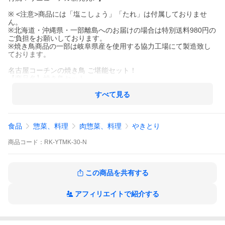
※ <注意>商品には「塩こしょう」「たれ」は付属しておりませ
ん。
※北海道・沖縄県・一部離島へのお届けの場合は特別送料980円の
ご負担をお願いしております。
※焼き鳥商品の一部は岐阜県産を使用する協力工場にて製造致し
ております。
名古屋コーチンの焼き鳥 ご堪能セット！
【商品名】焼き鳥セット
【内容量】計25本
・ 純系名古屋コーチン 正肉(モモ・ムネ)串5本
すべて見る
・ 純系名古屋コーチン 砂肝串5本
・ 純系名古屋コーチン ムネ串5本
・ 純系名古屋コーチン つくね串5本
食品
惣菜、料理
肉惣菜、料理
やきとり
・ 純系名古屋コーチン 鶏皮串5本
・コーチン岩塩
商品
コード：
RK-YTMK-30-N
【賞味期限】冷凍（-18℃以下）保存にて出荷日より60日以上
年間販売総数 250,000本以上の実績！
この商品を共有する
塩 たれ もも むね つくね 皮串 冷凍 バーベキュー BBQ 高級 おつ
まみ お取り寄せ 詰め合わせ グルメ 肉 燻製 ハム ソーセージ お中
アフィリエイトで紹介する
元 お歳暮 敬老の日 父の日 母の日 ギフト 鶏肉 むね肉 もも肉 プレ
ゼント 地鶏 内祝い 結婚祝い 誕生日お祝い 結婚内祝い 出産内祝い
御祝 御礼 お礼 熨斗 紙袋 国産 地鶏 贈答 南部食鶏