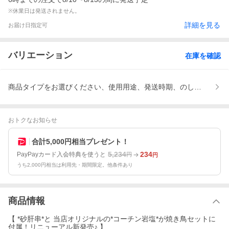
※休業日は発送されません。
詳細を見る
お届け日指定可
バリエーション
在庫を確認
商品タイプをお選びください、使用用途、発送時期、のし、環境へ
おトクなお知らせ
合計5,000円相当プレゼント！
5,234
234
PayPayカード入会特典を使うと
円
円
うち2,000円相当は利用先・期間限定。他条件あり
商品情報
【 *砂肝串*と 当店オリジナルの*コーチン岩塩*が焼き鳥セットに
付属！リニューアル新発売♪ 】