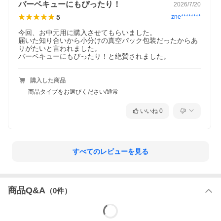
バーベキューにもぴったり！
2026/7/20
5
zne********
今回、お中元用に購入させてもらいました。

届いた知り合いから小分けの真空パック包装だったからあ
りがたいと言われました。

バーベキューにもぴったり！と絶賛されました。
購入した商品
商品タイプをお選びください/通常
いいね
0
すべてのレビューを見る
商品Q&A
（
0
件）