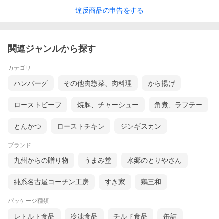
違反
商品の
申告をする
関連ジャンルから探す
カテゴリ
ハンバーグ
その他肉惣菜、肉料理
から揚げ
ローストビーフ
焼豚、チャーシュー
角煮、ラフテー
とんかつ
ローストチキン
ジンギスカン
ブランド
九州からの贈り物
うまみ堂
水郷のとりやさん
純系名古屋コーチン工房
すき家
鶏三和
パッケージ種類
レトルト食品
冷凍食品
チルド食品
缶詰