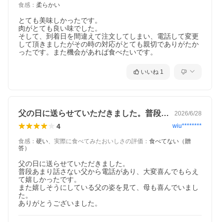
食感
：
柔らかい
とても美味しかったです。

肉がとても良い味でした。

そして、到着日を間違えて注文してしまい、電話して変更
して頂きましたがその時の対応がとても親切でありがたか
いいね
1
父の日に送らせていただきました。普段あ…
2026/6/28
4
wiu********
食感
：
硬い
、
実際に食べてみたおいしさの評価
：
食べてない（贈
答）
父の日に送らせていただきました。

普段あまり話さない父から電話があり、大変喜んでもらえ
て嬉しかったです。

また嬉しそうにしている父の姿を見て、母も喜んでいまし
た。

ありがとうございました。