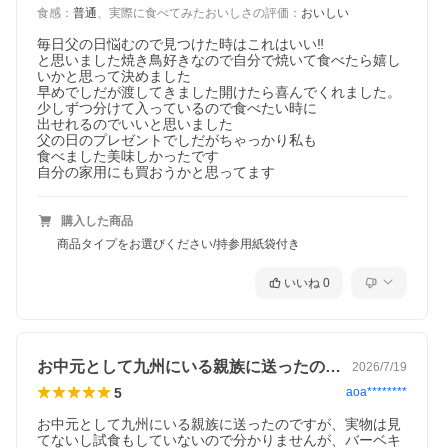
食感
：
普通
、
実際に食べてみたおいしさの評価
：
おいしい
毎日父の日悩むので見つけた時はこれはいい‼️

と思いました焼き鳥好きなので自分で焼いて食べたら嬉し
いかと思って決めました

早めでしだが渡してきました開けたら喜んでくれました。
少しずつ分けて入っているので食べたい時に

出せれるのでいいと思いました

父の日のプレゼントでしだがちゃっかり私も

食べました美味しかったです

自分の家用にも買おうかと思ってます
購入した商品
商品タイプをお選びください/持参用紙袋付き
いいね
0
お中元として九州にいる親族に送ったので…
2026/7/19
5
aoa********
お中元として九州にいる親族に送ったのですが、実物は見
てないし試食もしていないので分かりませんが、バーベキ