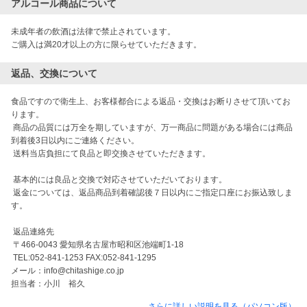
アルコール商品について
未成年者の飲酒は法律で禁止されています。

ご購入は満20才以上の方に限らせていただきます。
返品、交換について
食品ですので衛生上、お客様都合による返品・交換はお断りさせて頂いてお
ります。

 商品の品質には万全を期していますが、万一商品に問題がある場合には商品
到着後3日以内にご連絡ください。

 送料当店負担にて良品と即交換させていただきます。

 基本的には良品と交換で対応させていただいております。

 返金については、返品商品到着確認後７日以内にご指定口座にお振込致しま
す。

 返品連絡先

 〒466-0043 愛知県名古屋市昭和区池端町1-18

 TEL:052-841-1253 FAX:052-841-1295

メール：info@chitashige.co.jp

担当者：小川　裕久
さらに詳しい説明を見る（パソコン版）