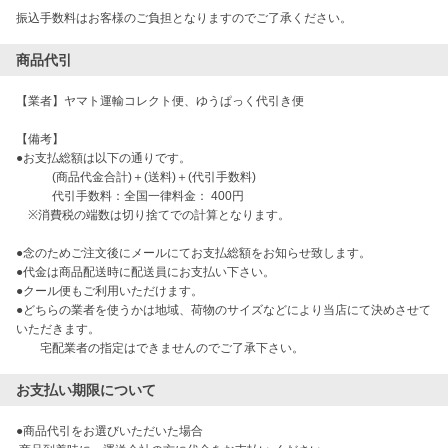
振込手数料はお客様のご負担となりますのでご了承ください。
商品代引
【業者】ヤマト運輸コレクト便、ゆうぱっく代引き便
【備考】
●お支払総額は以下の通りです。
(商品代金合計)＋(送料)＋(代引手数料)
代引手数料：全国一律料金： 400円
※消費税の端数は切り捨てでの計算となります。
●念のためご注文後にメールにてお支払総額をお知らせ致します。
●代金は商品配送時に配送員にお支払い下さい。
●クール便もご利用いただけます。
●どちらの業者を使うかは地域、荷物のサイズなどにより当店にて決めさせて
いただきます。
宅配業者の指定はできませんのでご了承下さい。
お支払い期限について
●商品代引をお選びいただいた場合
