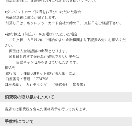
 商品到着時に、運送会社の方に代金をお支払い ください。

●クレジットカード決済をお選びいただいた場合

 商品発送後に決済が完了します。

 引落し日は、各クレジットカード会社の締め日、 支払日をご確認下さい。

●銀行振込（前払い）をお選びいただいた場合

 　ご注文後、８日以内にご都合のよい金融機関より下記振込先にお振込くだ
さい。

 　商品は入金確認後の出荷となります。

 　※８日を過ぎて振込みが確認できない場合は、

 　　　自動キャンセルをさせていただきます。

振込先 

 銀行名　：住信SBIネット銀行 法人第一支店 

 口座番号：普通　1774798

消費税の取り扱いについて
当店では消費税を含んだ価格表示を行っております。
手数料について