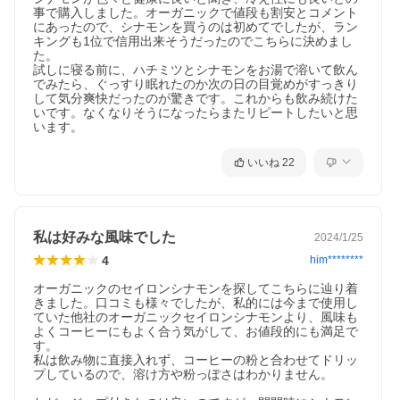
事で購入しました。オーガニックで値段も割安とコメント
にあったので、シナモンを買うのは初めてでしたが、ラン
キングも1位で信用出来そうだったのでこちらに決めまし
た。

試しに寝る前に、ハチミツとシナモンをお湯で溶いて飲ん
でみたら、ぐっすり眠れたのか次の日の目覚めがすっきり
して気分爽快だったのが驚きです。これからも飲み続けた
いです。なくなりそうになったらまたリピートしたいと思
います。
いいね
22
私は好みな風味でした
2024/1/25
4
him********
オーガニックのセイロンシナモンを探してこちらに辿り着
きました。口コミも様々でしたが、私的には今まで使用し
ていた他社のオーガニックセイロンシナモンより、風味も
よくコーヒーにもよく合う気がして、お値段的にも満足で
す。

私は飲み物に直接入れず、コーヒーの粉と合わせてドリッ
プしているので、溶け方や粉っぽさはわかりません。
