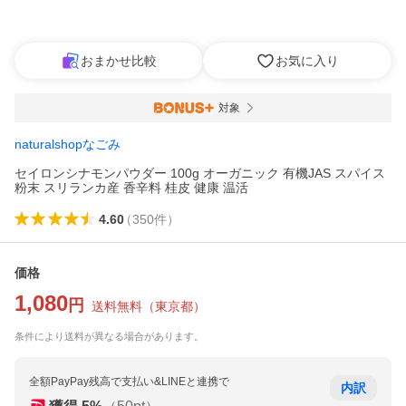
おまかせ比較
お気に入り
対象
naturalshopなごみ
セイロンシナモンパウダー 100g オーガニック 有機JAS スパイス
粉末 スリランカ産 香辛料 桂皮 健康 温活
4.60
（
350
件
）
価格
1,080
円
送料無料
（
東京都
）
条件により送料が異なる場合があります。
全額PayPay残高で支払い&LINEと連携で
内訳