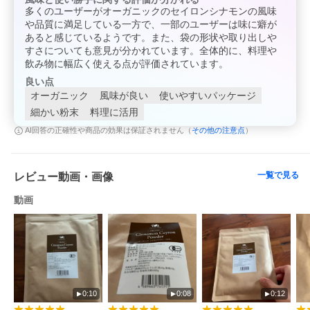
多くのユーザーがオーガニックのセイロンシナモンの風味
や品質に満足している一方で、一部のユーザーは味に癖が
あると感じているようです。また、袋の形状や取り出しや
すさについても意見が分かれています。全体的に、料理や
飲み物に幅広く使える点が評価されています。
良い点
オーガニック
風味が良い
使いやすいパッケージ
細かい粉末
料理に活用
その他の注意点
AI回答の正確性や商品の効果は保証されません（
）
一覧で見る
レビュー動画・画像
動画
0:10
0:08
0:12