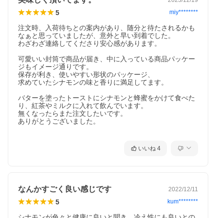
5
miy********
注文時、入荷待ちとの案内があり、随分と待たされるかも
なぁと思っていましたが、意外と早い到着でした。

わざわざ連絡してくださり安心感があります。

可愛いい封筒で商品が届き、中に入っている商品パッケー
ジもイメージ通りです。

保存が利き、使いやすい形状のパッケージ、

求めていたシナモンの味と香りに満足してます。

バターを塗ったトーストにシナモンと蜂蜜をかけて食べた
り、紅茶やミルクに入れて飲んでいます。

無くなったらまた注文したいです。

ありがとうございました。

いいね
4
なんかすごく良い感じです
2022/12/11
5
kum********
シナモンが色々と健康に良いと聞き、冷え性にも良いとの