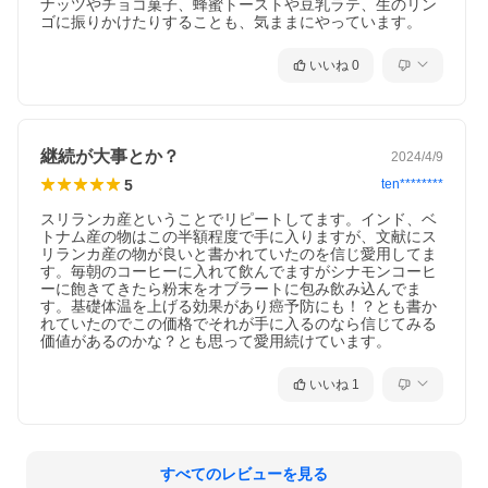
ナッツやチョコ菓子、蜂蜜トーストや豆乳ラテ、生のリン
ゴに振りかけたりすることも、気ままにやっています。
いいね
0
継続が大事とか？
2024/4/9
5
ten********
スリランカ産ということでリピートしてます。インド、ベ
トナム産の物はこの半額程度で手に入りますが、文献にス
リランカ産の物が良いと書かれていたのを信じ愛用してま
す。毎朝のコーヒーに入れて飲んでますがシナモンコーヒ
ーに飽きてきたら粉末をオブラートに包み飲み込んでま
す。基礎体温を上げる効果があり癌予防にも！？とも書か
れていたのでこの価格でそれが手に入るのなら信じてみる
価値があるのかな？とも思って愛用続けています。
いいね
1
すべてのレビューを見る