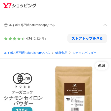
ルイボス専門店naturalshopなごみ
ストアトップを見る
4.74
（
2,324
件
）
ルイボス専門店naturalshopなごみ
健康食品
シナモンパウダー
1
/
8