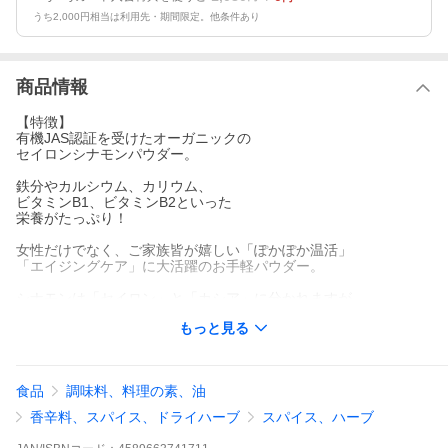
うち2,000円相当は利用先・期間限定。他条件あり
商品情報
【特徴】
有機JAS認証を受けたオーガニックの
セイロンシナモンパウダー。
鉄分やカルシウム、カリウム、
ビタミンB1、ビタミンB2といった
栄養がたっぷり！
女性だけでなく、ご家族皆が嬉しい「ぽかぽか温活」
「エイジングケア」に大活躍のお手軽パウダー。
シナモンは「セイロン」と「カシア」に分かれますが、
なごみのシナモンは
もっと見る
爽やかで上品な味わいの「セイロン」。
お料理・お菓子作りのときには
完成する直前に加えてお楽しみください。
食品
調味料、料理の素、油
「はちみつ×シナモン」の組み合わせが話題沸騰中！
香辛料、スパイス、ドライハーブ
スパイス、ハーブ
【商品スペック】
学名：Cinnamomum verum