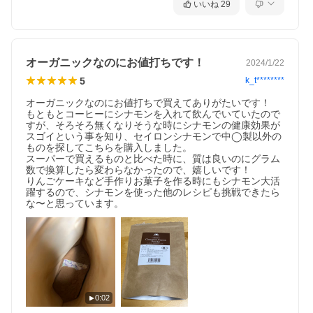
いいね
29
オーガニックなのにお値打ちです！
2024/1/22
5
k_t********
オーガニックなのにお値打ちで買えてありがたいです！

もともとコーヒーにシナモンを入れて飲んでいていたので
すが、そろそろ無くなりそうな時にシナモンの健康効果が
スゴイという事を知り、セイロンシナモンで中◯製以外の
ものを探してこちらを購入しました。

スーパーで買えるものと比べた時に、質は良いのにグラム
数で換算したら変わらなかったので、嬉しいです！

りんごケーキなど手作りお菓子を作る時にもシナモン大活
躍するので、シナモンを使った他のレシピも挑戦できたら
な〜と思っています。
0:02