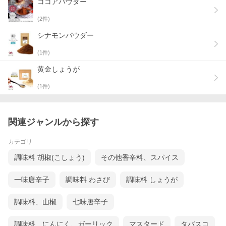
ココアパウダー
(
2
件)
シナモンパウダー
(
1
件)
黄金しょうが
(
1
件)
関連ジャンルから探す
カテゴリ
調味料 胡椒(こしょう)
その他香辛料、スパイス
一味唐辛子
調味料 わさび
調味料 しょうが
調味料、山椒
七味唐辛子
調味料、にんにく、ガーリック
マスタード
タバスコ