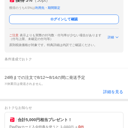
獲得
5
%
（
50
pt）
獲得のうち4.5%は
利用先・期間限定
ログインして確認
ご注意
表示よりも実際の付与数・付与率が少ない場合があります
詳細
（付与上限、未確定の付与等）
原則税抜価格が対象です。特典詳細は内訳でご確認ください。
条件達成でおトク
24時までの注文で8/12〜8/14の間に発送予定
※休業日は発送されません。
詳細を見る
おトクなお知らせ
合計5,000円相当プレゼント！
1,080
0
PayPayカード入会特典を使うと
円
円