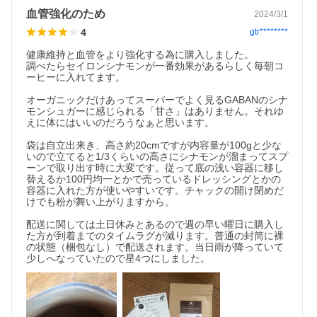
血管強化のため
2024/3/1
4
gtr********
健康維持と血管をより強化する為に購入しました。　

調べたらセイロンシナモンが一番効果があるらしく毎朝コ
ーヒーに入れてます。　

オーガニックだけあってスーパーでよく見るGABANのシナ
モンシュガーに感じられる「甘さ」はありません。それゆ
えに体にはいいのだろうなぁと思います。

袋は自立出来き、高さ約20cmですが内容量が100gと少な
いので立てると1/3くらいの高さにシナモンが溜まってスプ
ーンで取り出す時に大変です。従って底の浅い容器に移し
替えるか100円均一とかで売っているドレッシングとかの
容器に入れた方が使いやすいです。チャックの開け閉めだ
けでも粉が舞い上がりますから。

配送に関しては土日休みとあるので週の早い曜日に購入し
た方が到着までのタイムラグが減ります。普通の封筒に裸
の状態（梱包なし）で配送されます。当日雨が降っていて
少しへなっていたので星4つにしました。