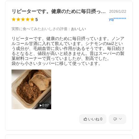
リピーターです。健康のために毎日摂って…
2026/1/22
5
yqj********
実際に食べてみたおいしさの評価
：
おいしい
リピーターです。健康のために毎日摂っています。ノンア
ルコール甘酒に入れて飲んでいます。シナモンのtai2とい
う成分が、毛細血管に良い作用があるそうです。毎日続け
るとなると、値段が高いと続きません。昔はスーパーの製
菓材料コーナーで買っていましたが、割高でした。

袋から小さいタッパーに移して使っています。
0:07
いいね
0