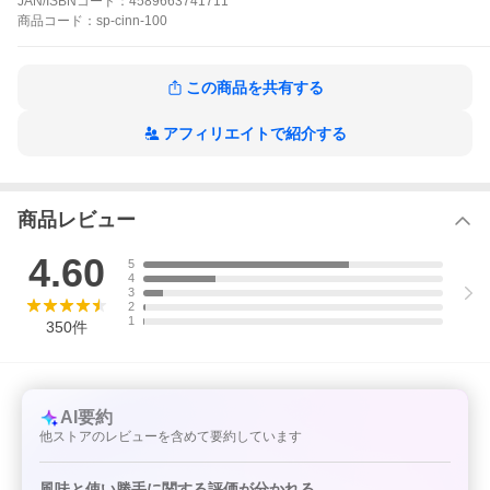
JAN/ISBNコード：
4589663741711
科名：クスノキ科
商品
コード：
sp-cinn-100
抽出部：樹皮
【ハーブの形状】
パウダータイプ
この商品を共有する
内容量：100g
【その他】パッケージは予告なく変更になる場合がございます。
アフィリエイトで紹介する
商品レビュー
4.60
5
4
3
2
1
350
件
AI要約
他ストアのレビューを含めて要約しています
風味と使い勝手に関する評価が分かれる