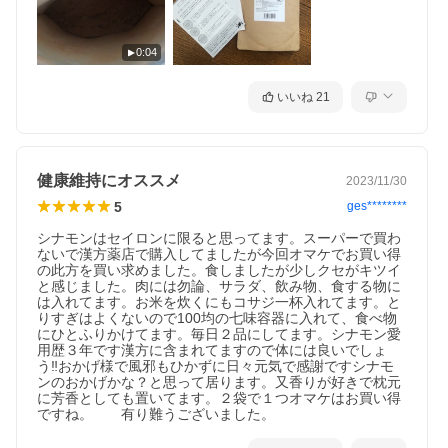
0:04
いいね
21
健康維持にオススメ
2023/11/30
5
ges********
シナモンはセイロンに限ると思ってます。スーパーで買わ
ないで漢方薬店で購入してましたが今回オマケでお買い得
の此方を買い求めました。食しましたが少しクセがキツイ
と感じました。肉には勿論、サラダ、飲み物、食する物に
は入れてます。お米を炊くにもコサジ一杯入れてます。と
りすぎはよくないので100均の七味容器に入れて、食べ物
にひとふりかけてます。毎日２品にしてます。シナモン愛
用歴３年です漢方に含まれてますので体には良いでしょ
う‼️おかげ様で風邪もひかずに日々元気で感謝ですシナモ
ンのおかげかな？と思って居ります。又香りが好きで枕元
に芳香としても置いてます。２袋で１つオマケはお買い得
ですね。　　有り難うございました。