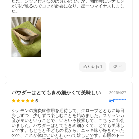
ただ、ジップ付きなのは良いのですが、開閉時にシナモン
が飛び散るのでコツが必要になり、星一つマイナスしまし
た。
送料無料
この商品は
ポスト投函のメール便
でのお届けです。
※日時指定・代金引換はご利用できません。
いいね
1
【ご確認ください】
・当店では、個人情報保護上の観点より納品書を同送しておりま
せん。
ご入用の方は誠にお手数ですが、備考欄にご一筆お加えください
ませ。
・同梱のご注文がある場合は、備考欄に「同梱あり」とご記入く
パウダーはとてもきめ細かくて美味しいです
2026/4/27
ださいませ。
5
uyt********
シナモンの抗炎症作用を期待して、クローブとともに毎日
少しずつ、少しずつ楽しむことを始めました。スリランカ
産が良いということで、いろいろ検索して、こちらに出会
いました。パウダーはとてもきめ細かくて、とても美味し
いです。もともと子どもの頃から、ニッキ味が好きだった
ので、これが体にいいとわかって嬉しいです。市販のドー