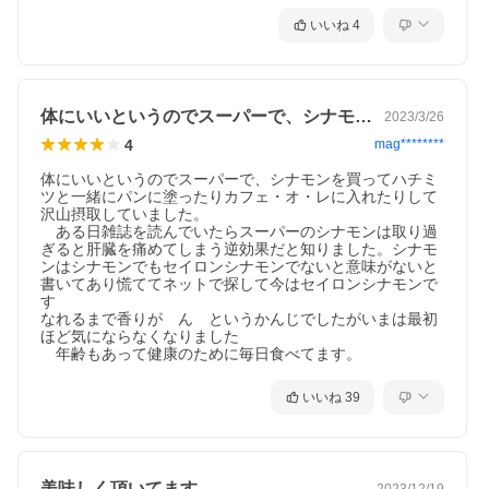
いいね
4
体にいいというのでスーパーで、シナモン…
2023/3/26
4
mag********
体にいいというのでスーパーで、シナモンを買ってハチミ
ツと一緒にパンに塗ったりカフェ・オ・レに入れたりして
沢山摂取していました。

　ある日雑誌を読んでいたらスーパーのシナモンは取り過
ぎると肝臓を痛めてしまう逆効果だと知りました。シナモ
ンはシナモンでもセイロンシナモンでないと意味がないと
書いてあり慌ててネットで探して今はセイロンシナモンで
す

なれるまで香りが　ん　というかんじでしたがいまは最初
ほど気にならなくなりました

いいね
39
美味しく頂いてます。
2023/12/19