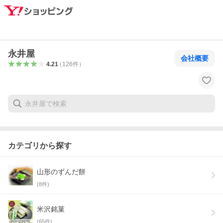
永井屋
会社概要
4.21
（
126
件
）
カテゴリから探す
山形のずんだ餅
(
8
件)
米沢銘菓
(
65
件)