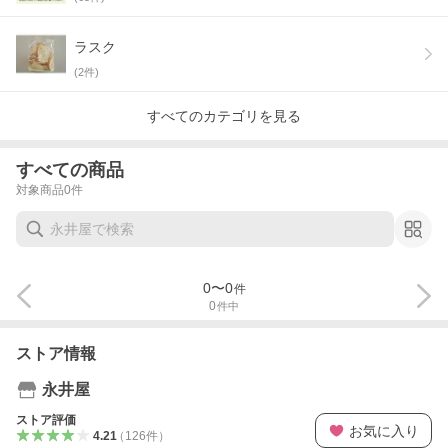
ラスク
(
2
件)
すべてのカテゴリを見る
すべての商品
対象商品
0
件
0
〜
0
件
0
件中
ストア情報
永井屋
ストア評価
お気に入り
4.21
（
126
件
）