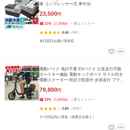
庫 コンプレッサー式 車中泊
23,500
円
11
%
（
2,359
pt
）
要エントリー
4.44
（
9
件
）
本日翌日お届け非対応
電動バイク 免許不要 EVバイク 公道走行可能
カードキー施錠 電動キックボード サドル付き
電動スクーター 特定小型原付 歩道走行 ブラッ
ク
79,800
円
10
%
（
5,663
pt
）
要エントリー
3.80
（
10
件
）
1〜2日以内に発送（休業日を除く）