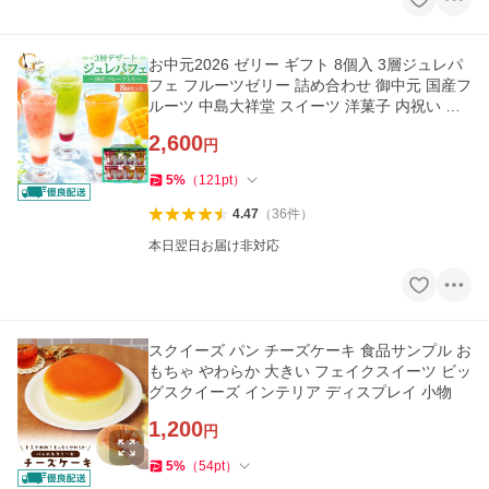
お中元2026 ゼリー ギフト 8個入 3層ジュレパ
フェ フルーツゼリー 詰め合わせ 御中元 国産フ
ルーツ 中島大祥堂 スイーツ 洋菓子 内祝い お
供え 手土産 のし対応
2,600
円
5
%
（
121
pt
）
4.47
（
36
件
）
本日翌日お届け非対応
スクイーズ パン チーズケーキ 食品サンプル お
もちゃ やわらか 大きい フェイクスイーツ ビッ
グスクイーズ インテリア ディスプレイ 小物
1,200
円
5
%
（
54
pt
）