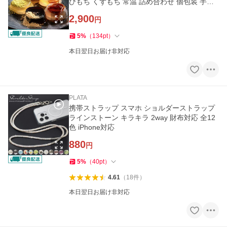
びもち くずもち 常温 詰め合わせ 個包装 手土
産 お供え物 お中元
2,900
円
5
%
（
134
pt
）
本日翌日お届け非対応
PLATA
携帯ストラップ スマホ ショルダーストラップ
ラインストーン キラキラ 2way 財布対応 全12
色 iPhone対応
880
円
5
%
（
40
pt
）
4.61
（
18
件
）
本日翌日お届け非対応