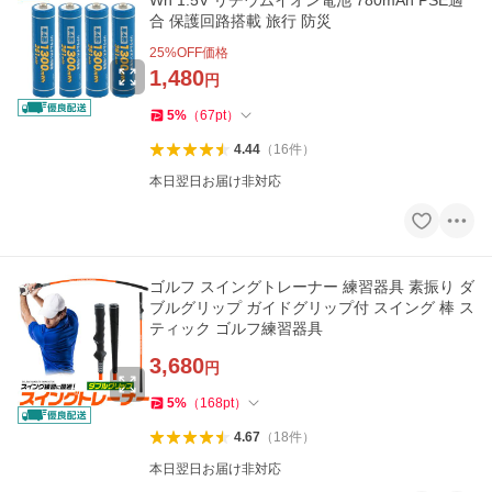
Wh 1.5V リチウムイオン電池 780mAh PSE適
合 保護回路搭載 旅行 防災
25
%OFF価格
1,480
円
5
%
（
67
pt
）
4.44
（
16
件
）
本日翌日お届け非対応
ゴルフ スイングトレーナー 練習器具 素振り ダ
ブルグリップ ガイドグリップ付 スイング 棒 ス
ティック ゴルフ練習器具
3,680
円
5
%
（
168
pt
）
4.67
（
18
件
）
本日翌日お届け非対応