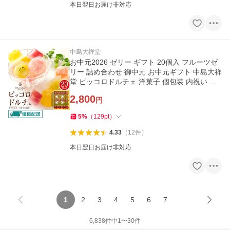
本日翌日お届け非対応
中島大祥堂
お中元2026 ゼリー ギフト 20個入 フルーツゼ
リー 詰め合わせ 御中元 お中元ギフト 中島大祥
堂 ピッコロドルチェ 洋菓子 個包装 内祝い お
供え 手土産 のし対応
2,800
円
5
%
（
129
pt
）
4.33
（
12
件
）
本日翌日お届け非対応
1
2
3
4
5
6
7
6,838
件中
1
〜
30
件