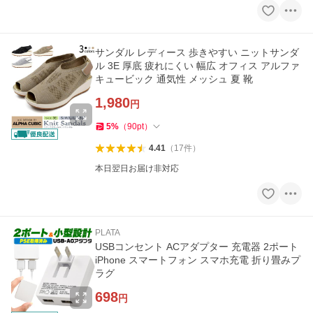
サンダル レディース 歩きやすい ニットサンダ
ル 3E 厚底 疲れにくい 幅広 オフィス アルファ
キュービック 通気性 メッシュ 夏 靴
1,980
円
5
%
（
90
pt
）
4.41
（
17
件
）
本日翌日お届け非対応
PLATA
USBコンセント ACアダプター 充電器 2ポート
iPhone スマートフォン スマホ充電 折り畳みプ
ラグ
698
円