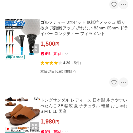
ゴルフティー 3本セット 低抵抗メッシュ 振り
抜き 飛距離アップ 折れない 83mm 65mm ドラ
イバー ロングティー フィラメント
1,500
円
6
%
（
81
pt
）
4.20
（
5
件
）
本日翌日お届け非対応
トングサンダル レディース 日本製 歩きやすい
ぺたんこ 3E 幅広 夏 ナチュラル 軽量 おしゃれ
S M L LL 国産
1,980
円
5
%
（
90
pt
）