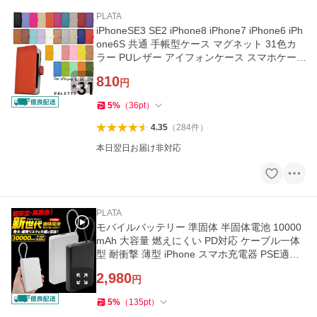
PLATA
iPhoneSE3 SE2 iPhone8 iPhone7 iPhone6 iPh
one6S 共通 手帳型ケース マグネット 31色カ
ラー PUレザー アイフォンケース スマホケー
ス
810
円
5
%
（
36
pt
）
4.35
（
284
件
）
本日翌日お届け非対応
PLATA
モバイルバッテリー 準固体 半固体電池 10000
mAh 大容量 燃えにくい PD対応 ケーブル一体
型 耐衝撃 薄型 iPhone スマホ充電器 PSE適合
白 黒
2,980
円
5
%
（
135
pt
）