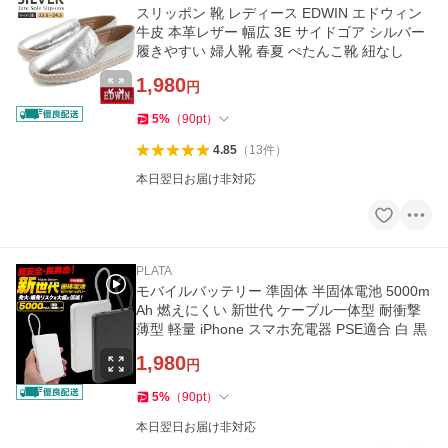
スリッポン 靴 レディース EDWIN エドウィン
牛皮 本革レザー 幅広 3E サイドゴア シルバー
履きやすい 婦人靴 春夏 ぺたんこ靴 紐なし
1,980
円
5
%
（
90
pt
）
4.85
（
13
件
）
本日翌日お届け非対応
PLATA
モバイルバッテリー 準固体 半固体電池 5000m
Ah 燃えにくい 新世代 ケーブル一体型 耐衝撃
薄型 軽量 iPhone スマホ充電器 PSE適合 白 黒
1,980
円
5
%
（
90
pt
）
本日翌日お届け非対応