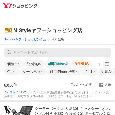
N-Styleヤフーショッピング店
N-Styleヤフーショッピング店
検索結果
価格帯
送料無料
すべての条
色
ケース形状
対応iPhone機種
性別
対応And
6,838
件
おすすめ順
表示
表示情報について
｜ポイントは原則税抜価格を基準に付与されます｜ポイント・支
払額等の正確な情報（付与条件・上限等）はカートをご確認ください
クーラーボックス 大型 30L キャスター付き ハ
ンドル付き 車載対応 冷蔵冷凍 ポータブル冷蔵