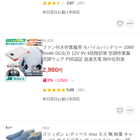
3.67
（
3
件
）
本日翌日お届け非対応
PLATA
ファン付き作業服用 モバイルバッテリー 1000
0mAh DC出力 12V 9V 4段階切替 空調作業服
空調ウェア PSE認証 急速充電 熱中症対策
2,980
円
5
%
（
135
pt
）
5.00
（
3
件
）
本日翌日お届け非対応
moz
スリッポン レディース moz モズ 靴 軽量 キャ