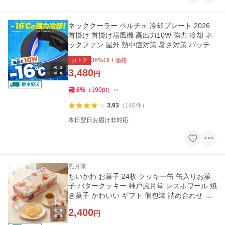
ネッククーラー ペルチェ 冷却プレート 2026
首掛け 首掛け扇風機 高出力10W 強力 冷却 ネ
ックファン 屋外 熱中症対策 暑さ対策 バッテリ
ー別売
おトク
36
%OFF価格
3,480
円
6
%
（
190
pt
）
3.93
（
140
件
）
本日翌日お届け非対応
風月堂
ちいかわ お菓子 24枚 クッキー缶 缶入りお菓
子 バタークッキー 神戸風月堂 レスポワール 焼
き菓子 かわいい ギフト 個包装 詰め合わせ プ
チギフト 手土産 退職
2,400
円