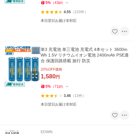
5
%
（
43
pt
）
4.55
（
233
件
）
本日翌日お届け非対応
単3 充電池 単三電池 充電式 4本セット 3600m
Wh 1.5V リチウムイオン電池 2400mAh PSE適
合 保護回路搭載 旅行 防災
20
%OFF価格
1,580
円
5
%
（
71
pt
）
3.46
（
13
件
）
本日翌日お届け非対応
EDWIN