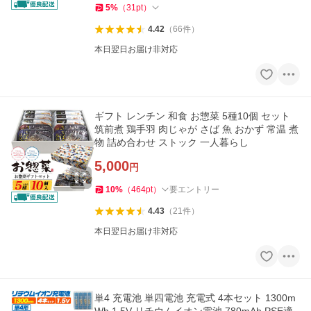
5
%
（
31
pt
）
4.42
（
66
件
）
本日翌日お届け非対応
ギフト レンチン 和食 お惣菜 5種10個 セット
筑前煮 鶏手羽 肉じゃが さば 魚 おかず 常温 煮
物 詰め合わせ ストック 一人暮らし
5,000
円
10
%
（
464
pt
）
要エントリー
4.43
（
21
件
）
本日翌日お届け非対応
単4 充電池 単四電池 充電式 4本セット 1300m