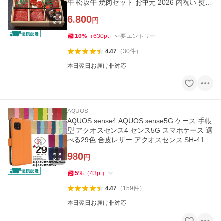
牛 松坂牛 焼肉セット お中元 2026 内祝い 熨斗
対応
6,800
円
10
%
（
630
pt
）
要エントリー
4.47
（
30
件
）
本日翌日お届け非対応
AQUOS
AQUOS sense4 AQUOS sense5G ケース 手帳
型 アクオスセンス4 センス5G スマホケース 選
べる29色 合皮レザー アクオスセンス SH-41A
SH-M15 SH-RM15 A003SH
980
円
5
%
（
43
pt
）
4.47
（
159
件
）
本日翌日お届け非対応