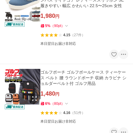
ンバス サイドゴア レディーススリッポン 3E
履きやすい 幅広 かわいい 22.5〜25cm 女性
1,980
円
5
%
（
90
pt
）
4.15
（
27
件
）
本日翌日お届け非対応
ゴルフポーチ ゴルフボールケース ティーケー
ス ベルト 腰 ラウンドポーチ 収納 カラビナ シ
ョルダーベルト付 ゴルフ用品
1,480
円
6
%
（
80
pt
）
4.16
（
51
件
）
本日翌日お届け非対応