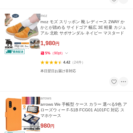
moz
moz モズ スリッポン 靴 レディース 2WAY か
かとが踏める サイドゴア 幅広 3E 軽量 カジュ
アル 北欧 サボサンダル ネイビー マスタード
1,980
円
5
%
（
90
pt
）
4.42
（
24
件
）
本日翌日お届け非対応
arrows
arrows We 手帳型 ケース カラー 選べる9色 ア
ローズウィー F-51B FCG01 A101FC 対応 ス
マホケース
980
円