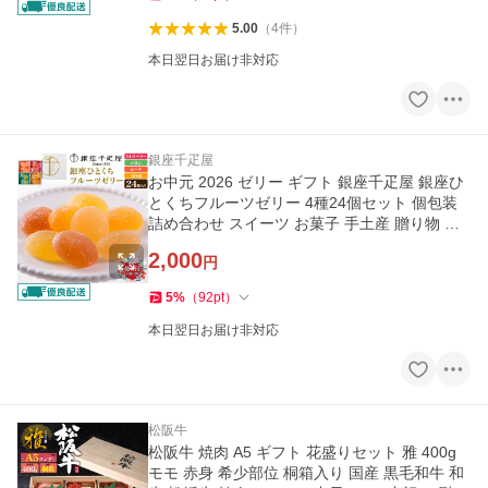
5.00
（
4
件
）
本日翌日お届け非対応
銀座千疋屋
お中元 2026 ゼリー ギフト 銀座千疋屋 銀座ひ
とくちフルーツゼリー 4種24個セット 個包装
詰め合わせ スイーツ お菓子 手土産 贈り物 贈
答用 内祝い
2,000
円
5
%
（
92
pt
）
本日翌日お届け非対応
松阪牛
松阪牛 焼肉 A5 ギフト 花盛りセット 雅 400g
モモ 赤身 希少部位 桐箱入り 国産 黒毛和牛 和