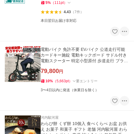
5
%
（
111
pt
）
4.43
（
7
件
）
本日翌日お届け非対応
電動バイク 免許不要 EVバイク 公道走行可能
カードキー施錠 電動キックボード サドル付き
電動スクーター 特定小型原付 歩道走行 ブラッ
ク
79,800
円
10
%
（
5,663
pt
）
要エントリー
3〜4日以内に発送（休業日を除く）
河内駿河屋
わらび餅 くず餅 10個入 食べくらべ お盆 お供
え お菓子 和菓子 ギフト 老舗 河内駿河屋 わら