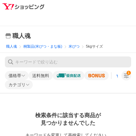
職人魂
職人魂
桐製品(米びつ・まな板)
米びつ
5kgサイズ
1
価格帯
送料無料
すべての条
カテゴリ
検索条件に該当する商品が
見つかりませんでした
キーワードを変更して再検索してください。