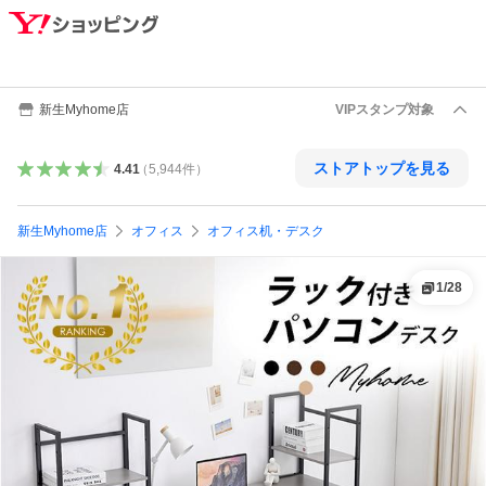
新生Myhome店
VIPスタンプ対象
ストアトップを見る
4.41
（
5,944
件
）
新生Myhome店
オフィス
オフィス机・デスク
1
/
28