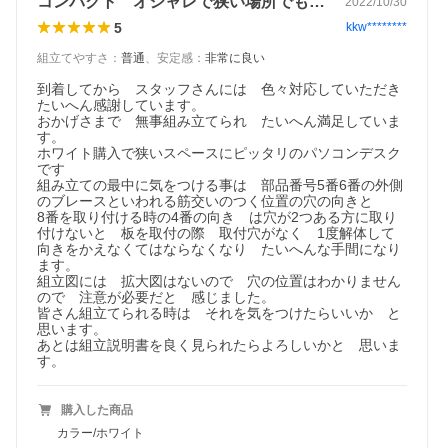
コンパクト オシャレで狭い場所でもピッタリ
2022/10/30
5
kkw********
組立てやすさ
：
普通
、
安定感
：
非常に良い
到着してから　スタッフさんには　色々対応していただき

たいへん感謝しています。

おかげさまで　無事組み立てられ　たいへん満足していま
す。

ホワイト購入で狭いスペースにピッタリのパソコンデスク
です

組み立ての最中に気をつける事は　部品番号5番6番の外側
のブレースといわれる筋交いのつく位置の穴の向きと

8番を取り付ける時の4番の向き　は穴が2つある方に取り
付けないと　板を取付の際　取付穴がなく　1度解体して
向きをかえなくてはならなくなり　たいへんな手間になり
ます。

組立図には　拡大図はないので　穴の位置はわかりません
ので　注意が必要だと　感じました。

皆さん組立てられる時は　それを気をつけたらいいか　と
思います。

あとは組立説明書を良く見られたらよろしいかと　思いま
す。
購入した商品
カラー/ホワイト