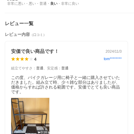
非常に悪い
・
悪い
・
普通
・
良い
・
非常に良い
レビュー一覧
レビュー内容
（口コミ）
安価で良い商品です！
2024/11/3
4
tom********
組立てやすさ
：
普通
、
安定感
：
普通
この度、バイクガレージ用に椅子と一緒に購入させていた
だきました。組み立て時、少々雑な部分はありましたが、
価格からすれば許される範囲です。安価でとても良い商品
です。
0:16