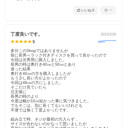
いいね
0
丁度良いです。
2022/2/26
5
uem********
多分このShopではありませんが

前に長男へラック付きディスクを買って良かったので

今回は次男用に購入しました。

長男の時は奥行き40㎝と50㎝とあり

迷った結果

奥行き40㎝の方を購入しましたが

もう少し長い方がよかったので

今回は48㎝の方にしました。

そこだけ見ていたら

注文後に

長男の時のより

今度は幅が10㎝短かった事に気づきました。

でもそこは、別に長くてもいいけれども

不便では無く丁度よかったです。

組み立て時、ネジが最初の方入らず…

サイズが合わないのかなって思いましたが
