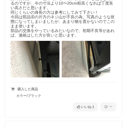
るのですが、今の寸法より10〜20cm程高くなれば丁度良
い高さだと思います。

同じくらいの身長の方は参考にしてみて下さい！

今回は部品④の片方のネジ山が不良の為、写真のような状
態になってしまいましたが、あまり物を置かないのでこの
まま使います。

部品の交換をやっているみたいなので、初期不良等があれ
ば、連絡はした方が良いと思います。
購入した商品
カラー/ブラック
いいね
1