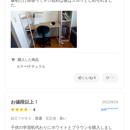
最初だけ頑張ってネジ込めば後はスルッとしめられまし
購入した商品
カラー/ナチュラル
いいね
4
お値段以上！
2022/9/19
4
yuk********
組立てやすさ
：
普通
、
安定感
：
良い
子供の学習机代わりにホワイトとブラウンを購入しまし