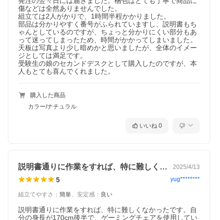
発注の翌々日には届きました。梱包はとても丁寧で商品に
傷などは全然ありませんでした。

組立ては2人がかりで、1時間半程かかりました。

部品は分かりやすく番号がふられていますし、説明書もち
ゃんとしているのですが、ちょっと分かりにくい部分もあ
って迷ってしまったため、時間がかかってしまいました。

天板は写真より少し暗めかと思いましたが、全体のイメー
ジとしては満足です。

受験生の娘のセカンドデスクとして購入したのですが、本
人もとても喜んでくれました。
購入した商品
カラー/ナチュラル
いいね
0
説明書通りに作業をすれば、特に難しくな…
2025/4/13
5
yug********
組立てやすさ
：
簡単
、
安定感
：
良い
説明書通りに作業をすれば、特に難しくなかったです。自
分の身長が170cm後半で、ゲーミングチェアを使用してい