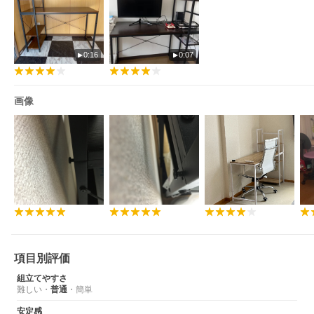
0:16
0:07
画像
項目別評価
組立てやすさ
難しい
・
普通
・
簡単
安定感