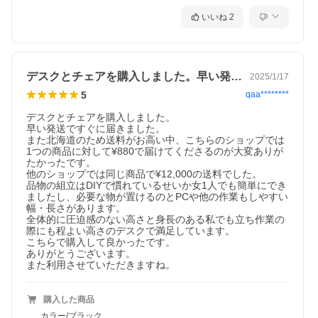
いいね
2
デスクとチェアを購入しました。早い発送…
2025/1/17
5
qaa********
デスクとチェアを購入しました。

早い発送ですぐに届きました。

また北海道のため送料がお高い中、こちらのショップでは
1つの商品に対して¥880で届けてくださるのが大変ありが
たかったです。

他のショップでは同じ商品で¥12,000の送料でした。

品物の組立はDIYで慣れているせいか女1人でも簡単にでき
ましたし、必要な物が置けるのとPCや他の作業もしやすい
幅・長さがあります。

全体的に圧迫感のない高さと身長のある私でも立ち作業の
際にも程よい高さのデスクで満足しています。

こちらで購入して良かったです。

ありがとうございます。

また利用させていただきますね。
購入した商品
カラー/ブラック