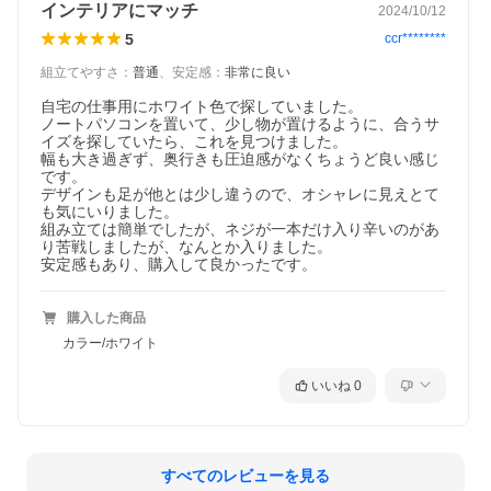
インテリアにマッチ
2024/10/12
5
ccr********
組立てやすさ
：
普通
、
安定感
：
非常に良い
自宅の仕事用にホワイト色で探していました。

ノートパソコンを置いて、少し物が置けるように、合うサ
イズを探していたら、これを見つけました。

幅も大き過ぎず、奥行きも圧迫感がなくちょうど良い感じ
です。

デザインも足が他とは少し違うので、オシャレに見えとて
も気にいりました。

組み立ては簡単でしたが、ネジが一本だけ入り辛いのがあ
り苦戦しましたが、なんとか入りました。

安定感もあり、購入して良かったです。
購入した商品
カラー/ホワイト
いいね
0
すべてのレビューを見る