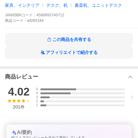
※商品の色は、画面の設定により若干の違いがある場合がござい
家具、インテリア
デスク、机
書斎机、ユニットデスク
ます。
※2023年5月よりサイズ等の仕様変更をしています。予めご了承く
JAN/ISBNコード：
4589993740712
ださい。
商品
コード：
wf285184
関連キーワード：
デスク パソコンデスク PCデスク オフィスデスク 机 省スペース
この商品を共有する
子ども部屋 入学祝い 入学準備 パソコンデスク激安 棚付き ラック
付き セール 学習机 通販 家具 office インテリア 格安 ワークデスク
ブックシェルフ付き 幅120 デスクトップ システムデスク
アフィリエイトで紹介する
商品レビュー
4.02
5
4
3
2
1
201
件
AI要約
他ストアのレビューを含めて要約しています