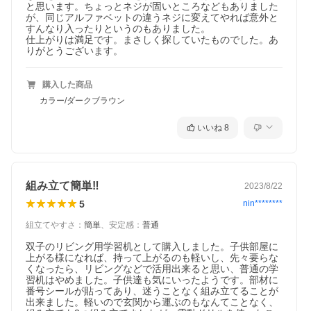
と思います。ちょっとネジが固いところなどもありました
が、同じアルファベットの違うネジに変えてやれば意外と
すんなり入ったりというのもありました。

仕上がりは満足です。まさしく探していたものでした。あ
りがとうございます。
購入した商品
カラー/ダークブラウン
いいね
8
組み立て簡単‼️
2023/8/22
5
nin********
組立てやすさ
：
簡単
、
安定感
：
普通
双子のリビング用学習机として購入しました。子供部屋に
上がる様になれば、持って上がるのも軽いし、先々要らな
くなったら、リビングなどで活用出来ると思い、普通の学
習机はやめました。子供達も気にいったようです。部材に
番号シールが貼ってあり、迷うことなく組み立てることが
出来ました。軽いので玄関から運ぶのもなんてことなく、