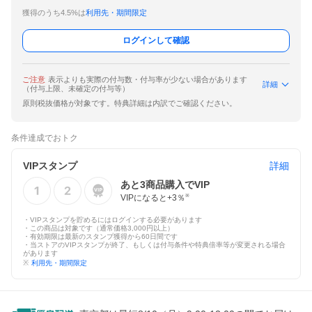
獲得のうち4.5%は
利用先・期間限定
ログインして確認
ご注意
表示よりも実際の付与数・付与率が少ない場合があります
詳細
（付与上限、未確定の付与等）
原則税抜価格が対象です。特典詳細は内訳でご確認ください。
条件達成でおトク
VIPスタンプ
詳細
あと
3
商品購入でVIP
VIPになると+
3
％
※
・VIPスタンプを貯めるにはログインする必要があります
・この商品は対象です（通常価格3,000円以上）
・有効期限は最新のスタンプ獲得から60日間です
・当ストアのVIPスタンプが終了、もしくは付与条件や特典倍率等が変更される場合
があります
※
利用先・期間限定