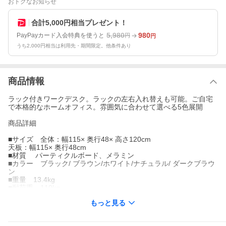
おトクなお知らせ
合計5,000円相当プレゼント！
5,980
980
PayPayカード入会特典を使うと
円
円
うち2,000円相当は利用先・期間限定。他条件あり
商品情報
ラック付きワークデスク。ラックの左右入れ替えも可能。ご自宅
で本格的なホームオフィス。雰囲気に合わせて選べる5色展開
商品詳細
■サイズ 全体：幅115× 奥行48× 高さ120cm
天板：幅115× 奥行48cm
■材質 パーティクルボード、メラミン
■カラー ブラック/ ブラウン/ホワイト/ナチュラル/ ダークブラウ
ン
■重量 13.4kg
■耐荷重 110kg
■梱包サイズ 幅93.5×奥行49×高9.5cm
もっと見る
■梱包重量 約13.8kg
■備考 ※お客様組み立て品
※若干のサイズのズレが出る可能性がございます。