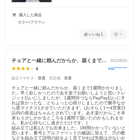
購入した商品
カラー/ブラウン
いいね
1
チェアと一緒に頼んだからか、届くまで1…
2022/9/10
4
aap********
組立てやすさ
：
普通
、
安定感
：
普通
チェアと一緒に頼んだからか、届くまで1週間かかりまし
た。早く欲しかったのであす楽でお願いしようと思いクレ
ジット払いにしましたが、1週間待つならPayPay払いにす
れば良かったな…とちょっと心残りしましたので勝手なが
ら星マイナス1させていただきます。(おそらく1〜4営業日
以内の発送はちゃんとされています。あす楽だからこそ本
来もう少しかかるところを1週間で届いたのかもしれませ
ん…私が心待ちにし過ぎただけです。)

組み立ては私1人でも出来ました。1時間かかっていないと
思います。番号とアルファベッドの確認に加えて、穴の数
などを組み立て説明の絵をよく見てやれば失敗は少ないか