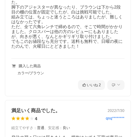
た。

脚下のアジャスターが異なったり、ブラウンは下から2段
目の棚の位置が固定でしたが、白は挑戦可能でした。

組み立ては、ちょっと迷うところはありましたが、難しく
はなかったです。

ただ、全て六角レンチで締めるので、そこで時間がかかり
ました。クロスバーは他の方のレビューにもありました
が、向きが悪く、なんとかギリギリ取り付けました。

でもこのお値段なら充分です。送料も無料で、日曜の夜に
たのんで、火曜日にとどきました！

購入した商品
カラー/ブラウン
いいね
2
満足いく商品でした。
2022/7/30
4
qnq********
組立てやすさ
：
普通
、
安定感
：
良い