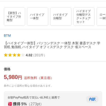
ハイタイプ
【新型】ハ
ハイタイプ
ハイタイプ
分離型デス
ロー
イタイプ分
一体型
分離型
ク＋チェア
一体
離型
セット
BTM
【ハイタイプ一体型】パソコンデスク 一体型 木製 書斎デスク 学
習机 勉強机 ハイタイプ オフィスデスク デスク 省スペース
4.02
（
201
件
）
価格
5,980
円
送料無料
（
東京都
）
条件により送料が異なる場合があります。
全額PayPay残高で支払い&LINEと連携で
内訳
獲得
5
%
（
273
pt）