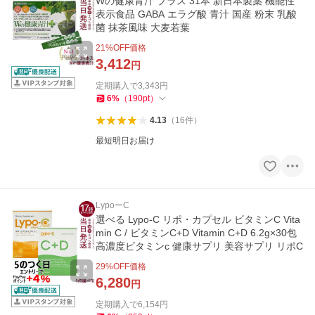
Wの健康青汁 プラス 31本 新日本製薬 機能性
表示食品 GABA エラグ酸 青汁 国産 粉末 乳酸
菌 抹茶風味 大麦若葉
21
%OFF価格
3,412
円
定期購入で
3,343
円
6
%
（
190
pt
）
4.13
（
16
件
）
最短明日お届け
LypoーC
選べる Lypo-C リポ・カプセル ビタミンC Vita
min C / ビタミンC+D Vitamin C+D 6.2g×30包
高濃度ビタミンc 健康サプリ 美容サプリ リポC
29
%OFF価格
6,280
円
定期購入で
6,154
円