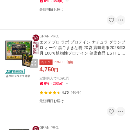
6
%
（
350
pt
）
最短明日お届け
GRAN PRO.
エステプロ ラボ プロテイン ナチュラ グランプ
ロ オーツ 黒ごまきな粉 20袋 賞味期限2028年3
月 100％植物性プロテイン 健康食品 ESTHE P
RO LABO
おトク
35
%OFF価格
4,750
円
定期購入で
4,691
円
6
%
（
263
pt
）
4.70
（
46
件
）
最短明日お届け
GRAN PRO.