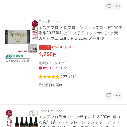
Esthe Pro Labo
エステプロラボ プロトングランプロ 60粒 賞味
期限2027年11月 エステティックサロン 水素
カルシウム Esthe Pro Labo メール便
おトク
42
%OFF価格
4,250
円
定期購入で
4,196
円
6
%
（
236
pt
）
4.77
（
71
件
）
最短明日お届け
Esthe Pro Labo
エステプロラボ ハーブザイム 113 500ml 選べ
る合計1点セット プレーン ジンジャー オラッ