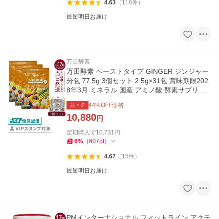
4.63
（
118
件
）
最短明日お届け
万田酵素
万田酵素 ペーストタイプ GINGER ジンジャー
分包 77.5g 3個セット 2.5g×31包 賞味期限202
8年3月 ミネラル 国産 アミノ酸 酵素サプリ 栄
養
おトク
44
%OFF価格
10,880
円
定期購入で
10,731
円
6
%
（
607
pt
）
4.67
（
15
件
）
最短明日お届け
PMインターナショナル フィットライン アクテ