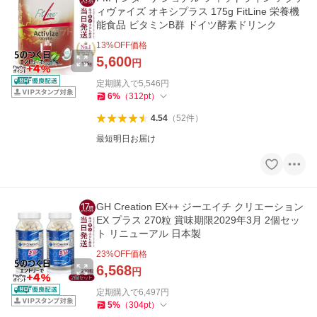
ィヴァイズ オキシプラス 175g FitLine 栄養機
能食品 ビタミンB群 ドイツ酵素ドリンク
13
%OFF価格
5,600
円
定期購入で
5,546
円
6
%
（
312
pt
）
4.54
（
52
件
）
最短明日お届け
GH Creation EX++ ジーエイチ クリエーション
EX プラス 270粒 賞味期限2029年3月 2個セッ
ト リニューアル 日本製
23
%OFF価格
6,568
円
定期購入で
6,497
円
5
%
（
304
pt
）