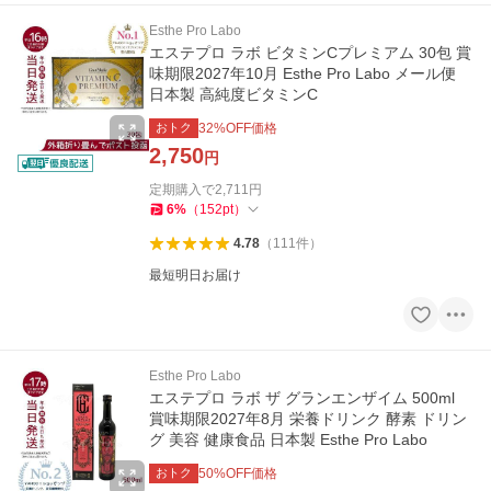
Esthe Pro Labo
エステプロ ラボ ビタミンCプレミアム 30包 賞
味期限2027年10月 Esthe Pro Labo メール便
日本製 高純度ビタミンC
おトク
32
%OFF価格
2,750
円
定期購入で
2,711
円
6
%
（
152
pt
）
4.78
（
111
件
）
最短明日お届け
Esthe Pro Labo
エステプロ ラボ ザ グランエンザイム 500ml
賞味期限2027年8月 栄養ドリンク 酵素 ドリン
グ 美容 健康食品 日本製 Esthe Pro Labo
おトク
50
%OFF価格