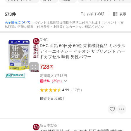
573
件
おすすめ順
表示
表示情報について
｜ポイントは原則税抜価格を基準に付与されます｜ポイント・支
払額等の正確な情報（付与条件・上限等）はカートをご確認ください
DHC
DHC 亜鉛 60日分 60粒 栄養機能食品 ミネラル
ディーエイチシー イチオシ サプリメント ハー
ドカプセル 味覚 男性パワー
728
円
定期購入で
718
円
6
%
（
39
pt
）
4.59
（
17
件
）
最短明日お届け
新日本製薬