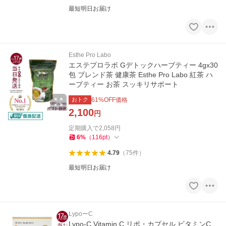
最短明日お届け
Esthe Pro Labo
エステプロラボ Gデトックハーブティー 4gx30
包 ブレンド茶 健康茶 Esthe Pro Labo 紅茶 ハ
ーブティー お茶 スッキリサポート
おトク
61
%OFF価格
2,100
円
定期購入で
2,058
円
6
%
（
116
pt
）
4.79
（
75
件
）
最短明日お届け
LypoーC
Lypo-C Vitamin C リポ・カプセル ビタミンC