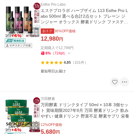
Esthe Pro Labo
エステプロラボ ハーブザイム 113 Esthe Pro L
abo 500ml 選べる合計2点セット プレーン ジ
ンジャー オラックス 酵素ドリンク ファスティ
ング
おトク
36
%OFF価格
12,980
円
定期購入で
12,799
円
6
%
（
724
pt
）
4.85
（
101
件
）
最短明日お届け
万田酵素
万田酵素 ドリンクタイプ 50ml × 10本 3個セッ
ト 賞味期限2027年9月 万田 酵素ドリンク 飲み
やすい 健康ドリンク 野菜不足 酵素サプリ 栄養
12
%OFF価格
5,680
円