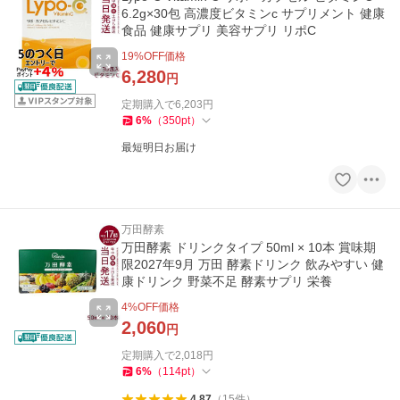
6.2g×30包 高濃度ビタミンc サプリメント 健康
食品 健康サプリ 美容サプリ リポC
19
%OFF価格
6,280
円
定期購入で
6,203
円
6
%
（
350
pt
）
最短明日お届け
万田酵素
万田酵素 ドリンクタイプ 50ml × 10本 賞味期
限2027年9月 万田 酵素ドリンク 飲みやすい 健
康ドリンク 野菜不足 酵素サプリ 栄養
4
%OFF価格
2,060
円
定期購入で
2,018
円
6
%
（
114
pt
）
4.87
（
15
件
）