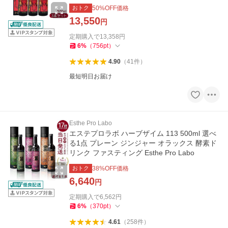
おトク
50
%OFF価格
13,550
円
定期購入で
13,358
円
6
%
（
756
pt
）
4.90
（
41
件
）
最短明日お届け
Esthe Pro Labo
エステプロラボ ハーブザイム 113 500ml 選べ
る1点 プレーン ジンジャー オラックス 酵素ド
リンク ファスティング Esthe Pro Labo
おトク
38
%OFF価格
6,640
円
定期購入で
6,562
円
6
%
（
370
pt
）
4.61
（
258
件
）