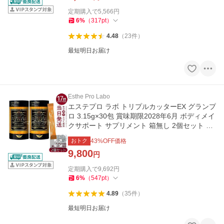
定期購入で
5,566
円
6
%
（
317
pt
）
4.48
（
23
件
）
最短明日お届け
Esthe Pro Labo
エステプロ ラボ トリプルカッターEX グランプ
ロ 3.15g×30包 賞味期限2028年6月 ボディメイ
クサポート サプリメント 箱無し 2個セット Est
he Pro Labo
おトク
43
%OFF価格
9,800
円
定期購入で
9,692
円
6
%
（
547
pt
）
4.89
（
35
件
）
最短明日お届け