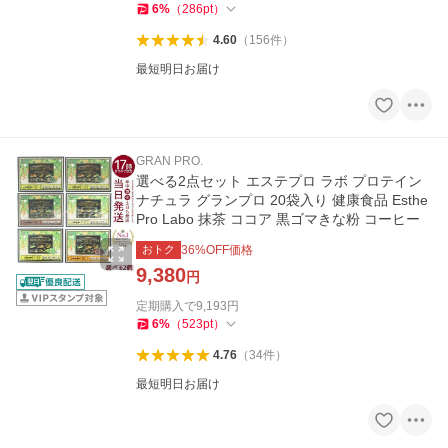
6
%
（
286
pt
）
4.60
（
156
件
）
最短明日お届け
GRAN PRO.
選べる2点セット エステプロ ラボ プロテイン
ナチュラ グランプロ 20袋入り 健康食品 Esthe
Pro Labo 抹茶 ココア 黒ゴマきな粉 コーヒー
おトク
36
%OFF価格
9,380
円
定期購入で
9,193
円
6
%
（
523
pt
）
4.76
（
34
件
）
最短明日お届け