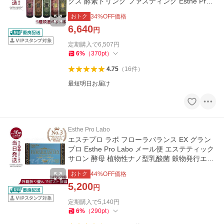
クス 酵素ドリンク ファスティング Esthe Pro L
abo
おトク
34
%OFF価格
6,640
円
定期購入で
6,507
円
6
%
（
370
pt
）
4.75
（
16
件
）
最短明日お届け
Esthe Pro Labo
エステプロ ラボ フローラバランス EX グラン
プロ Esthe Pro Labo メール便 エステティック
サロン 酵母 植物性ナノ型乳酸菌 穀物発行エキ
ス アミノ酸
おトク
44
%OFF価格
5,200
円
定期購入で
5,140
円
6
%
（
290
pt
）