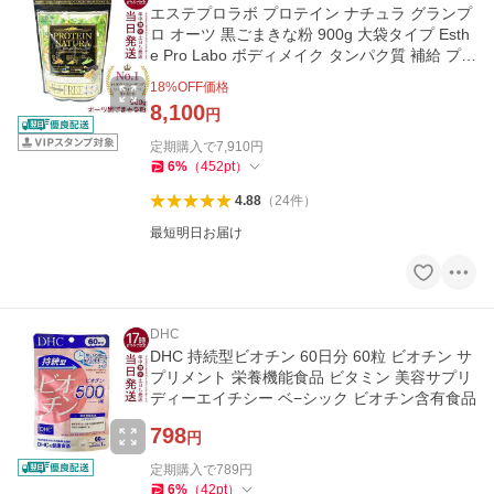
エステプロラボ プロテイン ナチュラ グランプ
ロ オーツ 黒ごまきな粉 900g 大袋タイプ Esth
e Pro Labo ボディメイク タンパク質 補給 プロ
テイン
18
%OFF価格
8,100
円
定期購入で
7,910
円
6
%
（
452
pt
）
4.88
（
24
件
）
最短明日お届け
DHC
DHC 持続型ビオチン 60日分 60粒 ビオチン サ
プリメント 栄養機能食品 ビタミン 美容サプリ
ディーエイチシー ベ−シック ビオチン含有食品
798
円
定期購入で
789
円
6
%
（
42
pt
）