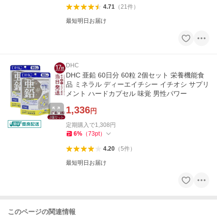
4.71
（
21
件
）
最短明日お届け
DHC
DHC 亜鉛 60日分 60粒 2個セット 栄養機能食
品 ミネラル ディーエイチシー イチオシ サプリ
メント ハードカプセル 味覚 男性パワー
1,336
円
定期購入で
1,308
円
6
%
（
73
pt
）
4.20
（
5
件
）
最短明日お届け
このページの関連情報