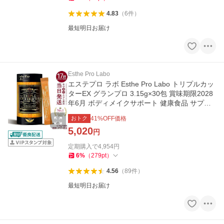
4.83
（
6
件
）
最短明日お届け
Esthe Pro Labo
エステプロ ラボ Esthe Pro Labo トリプルカッ
ターEX グランプロ 3.15g×30包 賞味期限2028
年6月 ボディメイクサポート 健康食品 サプリ
メント メール便 箱無し
おトク
41
%OFF価格
5,020
円
定期購入で
4,954
円
6
%
（
279
pt
）
4.56
（
89
件
）
最短明日お届け