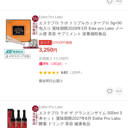
Esthe Pro Labo
エステプロ ラボ トリプルカッタープロ 3g×30
包入り 賞味期限2028年3月 Este pro Labo メー
ル便 美容 サプリメント 栄養補助食品
おトク
62
%OFF価格
3,250
円
定期購入で
3,198
円
6
%
（
181
pt
）
4.63
（
189
件
）
最短明日お届け
Esthe Pro Labo
エステプロ ラボ ザ グランエンザイム 500ml 3
本セット 賞味期限2027年8月 Esthe Pro Labo
酵素 ドリング 美容 健康食品