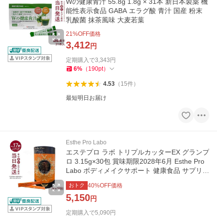
Wの健康青汁 55.8g 1.8g × 31本 新日本製薬 機
能性表示食品 GABA エラグ酸 青汁 国産 粉末
乳酸菌 抹茶風味 大麦若葉
21
%OFF価格
3,412
円
定期購入で
3,343
円
6
%
（
190
pt
）
4.53
（
15
件
）
最短明日お届け
Esthe Pro Labo
エステプロ ラボ トリプルカッターEX グランプ
ロ 3.15g×30包 賞味期限2028年6月 Esthe Pro
Labo ボディメイクサポート 健康食品 サプリメ
ント 箱あり
おトク
40
%OFF価格
5,150
円
定期購入で
5,090
円