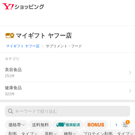
マイギフト ヤフー店
マイギフト ヤフー店
サプリメント・フード
カテゴリ
美容食品
251
件
健康食品
322
件
1
価格帯
送料無料
すべての条
剤形、タイプ
原料
種類
プロテイン剤形、タイプ