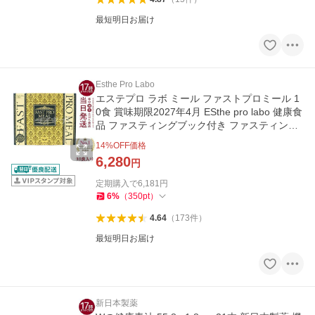
最短明日お届け
Esthe Pro Labo
エステプロ ラボ ミール ファストプロミール 1
0食 賞味期限2027年4月 ESthe pro labo 健康食
品 ファスティングブック付き ファスティング
プログラム
14
%OFF価格
6,280
円
定期購入で
6,181
円
6
%
（
350
pt
）
4.64
（
173
件
）
最短明日お届け
新日本製薬