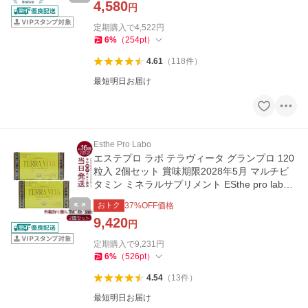
4,580
円
定期購入で
4,522
円
6
%
（
254
pt
）
4.61
（
118
件
）
最短明日お届け
Esthe Pro Labo
エステプロ ラボ テラヴィータ グランプロ 120
粒入 2個セット 賞味期限2028年5月 マルチビ
タミン ミネラルサプリメント ESthe pro labo
メール便
おトク
37
%OFF価格
9,420
円
定期購入で
9,231
円
6
%
（
526
pt
）
4.54
（
13
件
）
最短明日お届け