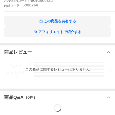
JAN/ISBNコード：
4901080095213
【使用方法】
商品
コード：
0000093-6
（１）チャック付袋を開け、内袋からハクリ紙を取り出す。
（２）テープの切れ目で折り曲げて、1枚ずつハクリ紙からはが
す。
この商品を共有する
（３）あみ戸1枚当たりにテープ1枚をサッシの室内側上部に貼り
付ける。
（４）余ったテープは内袋に入れてから、チャック付袋に入れ
アフィリエイトで紹介する
て、チャックを閉めて保管する。
テープの色が薄くなったら交換！テープの色は薬剤の揮散にとも
なって変化します。
商品レビュー
●屋外の自然条件下での試験においてユスリカの侵入抑制効果を確
認しました。
-.--
●屋内での試験においてチョウバエ、キノコバエのノックダウン効
5
4
果を確認しました。
この
商品
に関するレビューはありません
3
●風向きなどにより効果は異なります。（風上には効果はありませ
2
ん）
1
-
件
#爆買
商品Q&A
（
0
件）