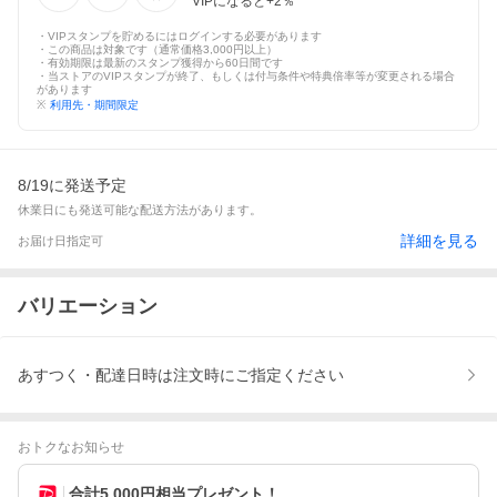
VIPになると+
2
％
・VIPスタンプを貯めるにはログインする必要があります
・この商品は対象です（通常価格3,000円以上）
・有効期限は最新のスタンプ獲得から60日間です
・当ストアのVIPスタンプが終了、もしくは付与条件や特典倍率等が変更される場合
があります
※
利用先・期間限定
8/19に発送予定
休業日にも発送可能な配送方法があります。
詳細を見る
お届け日指定可
バリエーション
あすつく・配達日時は注文時にご指定ください
おトクなお知らせ
合計5,000円相当プレゼント！