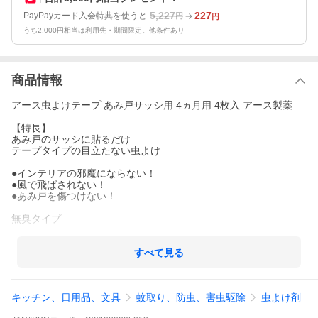
5,227
227
PayPayカード入会特典を使うと
円
円
うち2,000円相当は利用先・期間限定。他条件あり
商品情報
アース虫よけテープ あみ戸サッシ用 4ヵ月用 4枚入 アース製薬
【特長】
あみ戸のサッシに貼るだけ
テープタイプの目立たない虫よけ
●インテリアの邪魔にならない！
●風で飛ばされない！
●あみ戸を傷つけない！
無臭タイプ
虫よけテープはレイシスを採用しています。レイシスは萩原工業
(株)の登録商標です。
すべて見る
※本品は蚊を対象とした商品ではありません。
キッチン、日用品、文具
蚊取り、防虫、害虫駆除
虫よけ剤
【対象害虫】
ユスリカ、チョウバエ、キノコバエ