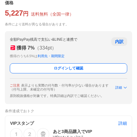
価格
5,227
円
送料無料
（
全国一律
）
条件により送料が異なる場合があります。
全額PayPay残高で支払い&LINEと連携で
内訳
獲得
7
%
（
334
pt）
獲得のうち6.5%は
利用先・期間限定
ログインして確認
ご注意
表示よりも実際の付与数・付与率が少ない場合があります
詳細
（付与上限、未確定の付与等）
原則税抜価格が対象です。特典詳細は内訳でご確認ください。
条件達成でおトク
VIPスタンプ
詳細
あと
3
商品購入でVIP
※