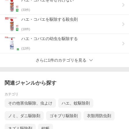
ハエ・コバエを寄せ付けない
(
33
件)
ハエ・コバエを駆除する殺虫剤
(
18
件)
ハエ・コバエの幼虫を駆除する
(
12
件)
さらに1件のカテゴリを見る
関連ジャンルから探す
カテゴリ
その他害虫駆除、虫よけ
ハエ、蚊駆除剤
ノミ、ダニ駆除剤
ゴキブリ駆除剤
衣類用防虫剤
ネズミ駆除剤
蚊帳