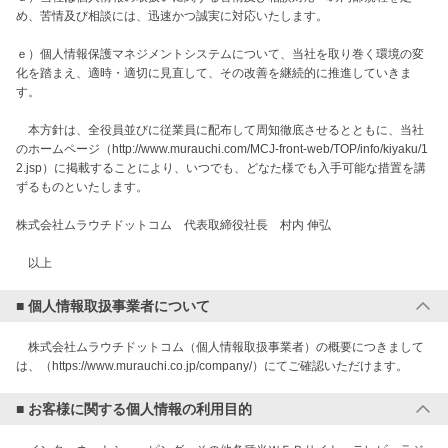
め、苦情及び相談には、迅速かつ誠実に対応いたします。

ｅ）個人情報保護マネジメントシステムについて、当社を取り巻く環境の変
化を踏まえ、適時・適切に見直して、その改善を継続的に推進していきま
す。

　本方針は、全役員並びに従業員に配布して周知徹底させるとともに、当社
のホームページ（http://www.murauchi.com/MCJ-front-web/TOP/info/kiyaku/1
2.jsp）に掲載することにより、いつでも、どなた様でも入手可能な措置を講
ずるものといたします。

株式会社ムラウチドットコム　代表取締役社長　村内 伸弘

　以上
■ 個人情報取扱事業者について
　株式会社ムラウチドットコム（個人情報取扱事業者）の概要につきまして
は、（https://www.murauchi.co.jp/company/）にてご確認いただけます。
■ お客様に関する個人情報の利用目的