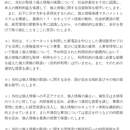
めに、当社が取扱う個人情報の保護について、社会的責任を十分に認識し、
本人の権利利益を保護して、個人情報に関する法規制等を順守いたします。

　また、以下に示す方針を具現化するために、個人情報保護マネジメントシ
ステムを構築し、最新のＩＴ・セキュリティ技術の動向、社会的要請の変
化、経営環境の変動等を常に認識しながら、その継続的な改善に、全社を挙
げて取り組むことをここに宣言いたします。

ａ）当社は、インターネットを利用した家電品を中心とした通信販売やブロ
グを活用した情報提供サービス事業、並びに従業員の雇用、人事管理等にお
いて取扱う個人情報について、予め特定された利用目的の範囲内において、
個人情報の適切な取得・利用を行うこととし、利用目的の達成に必要な範囲
を超えた個人情報の取扱い（目的外利用）は行いません。また、そのための
適切な措置を講じます。

ｂ）当社は個人情報の取扱いに関する法令、国が定める指針及びその他の規
範を順守いたします。

ｃ）当社は個人情報への不正アクセス、個人情報の漏えい、滅失又はき損等
のリスクに対しては、内部規程を定め、必要かつ適切な措置を講じ、事業の
実情に合致した経営資源を注入し、個人情報のセキュリティ体制を継続的に
向上させていきます。また不適切な事項については是正を行うなどの内部規
程を定め、個人情報を最善の状態で保護いたします。

ｄ）当社は個人情報の取扱いに関する苦情及び相談対応への内部規程を定