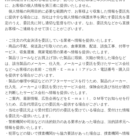
に、お客様の個人情報を第三者に提供いたしません。

　個人情報の利用目的に必要な範囲内で、お客様より収集した情報を委託先
に提供する場合には、当社は十分な個人情報の保護水準を満たす委託先を選
定のうえ、委託先に対し適切な監督を行います。なお、委託先などから直接
お客様へご連絡をさせて頂くことがございます。

・ご注文の代金決済を委託している業者へ情報を提供いたします。

・商品の手配、発送及び引取りのため、倉庫業務、配送、請負工事、付帯サ
ービス、収集運搬、廃家電処理の業者へ情報を提供いたします。

・製品リコールなどお買上げ頂いた製品に瑕疵、欠陥が発生した場合など
は、該当製品のメーカー、仕入先、メーカーより委託を受けたサービス会社
などへお客様のお名前・ご住所・Ｅ－ｍａｉｌアドレス・電話番号・購入日
を提供する場合がございます。

・製品の修理や保証などのアフターサービスを行うため、製品のメーカー、
仕入先、メーカーより委託を受けたサービス会社、保険会社及び当社が適切
と判断したサービス会社へ情報を提供いたします。

・ご案内、最新情報、広告企画などをＥ－ｍａｉｌ、ＤＭ等でお知らせを行
うため、広告代理店などの委託先へ提供する場合がございます。

・当社が委託元より受付窓口代行の委託を受けている場合は、受付けた情報
を委託元へ提供いたします。

・警察機関や司法などの法的効力のある要求があった場合は、法的請求元へ
情報を提供いたします。

・犯罪などの疑いで捜査機関から協力要請があった場合は、捜査機関へ情報