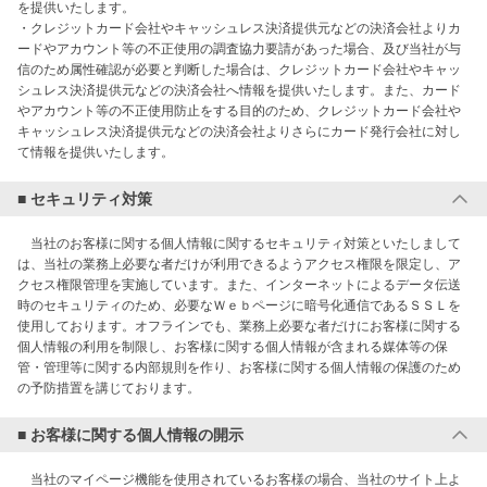
を提供いたします。

・クレジットカード会社やキャッシュレス決済提供元などの決済会社よりカ
ードやアカウント等の不正使用の調査協力要請があった場合、及び当社が与
信のため属性確認が必要と判断した場合は、クレジットカード会社やキャッ
シュレス決済提供元などの決済会社へ情報を提供いたします。また、カード
やアカウント等の不正使用防止をする目的のため、クレジットカード会社や
キャッシュレス決済提供元などの決済会社よりさらにカード発行会社に対し
て情報を提供いたします。
■ セキュリティ対策
　当社のお客様に関する個人情報に関するセキュリティ対策といたしまして
は、当社の業務上必要な者だけが利用できるようアクセス権限を限定し、ア
クセス権限管理を実施しています。また、インターネットによるデータ伝送
時のセキュリティのため、必要なＷｅｂページに暗号化通信であるＳＳＬを
使用しております。オフラインでも、業務上必要な者だけにお客様に関する
個人情報の利用を制限し、お客様に関する個人情報が含まれる媒体等の保
管・管理等に関する内部規則を作り、お客様に関する個人情報の保護のため
の予防措置を講じております。
■ お客様に関する個人情報の開示
　当社のマイページ機能を使用されているお客様の場合、当社のサイト上よ