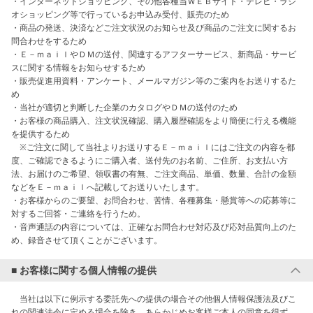
・インターネットショッピング、その他各種当ＷＥＢサイト・テレビ・ラジ
オショッピング等で行っているお申込み受付、販売のため

・商品の発送、決済などご注文状況のお知らせ及び商品のご注文に関するお
問合わせをするため

・Ｅ－ｍａｉｌやＤＭの送付、関連するアフターサービス、新商品・サービ
スに関する情報をお知らせするため

・販売促進用資料・アンケート、メールマガジン等のご案内をお送りするた
め

・当社が適切と判断した企業のカタログやＤＭの送付のため

・お客様の商品購入、注文状況確認、購入履歴確認をより簡便に行える機能
を提供するため

　※ご注文に関して当社よりお送りするＥ－ｍａｉｌにはご注文の内容を都
度、ご確認できるようにご購入者、送付先のお名前、ご住所、お支払い方
法、お届けのご希望、領収書の有無、ご注文商品、単価、数量、合計の金額
などをＥ－ｍａｉｌへ記載してお送りいたします。

・お客様からのご要望、お問合わせ、苦情、各種募集・懸賞等への応募等に
対するご回答・ご連絡を行うため。

・音声通話の内容については、正確なお問合わせ対応及び応対品質向上のた
め、録音させて頂くことがございます。
■ お客様に関する個人情報の提供
　当社は以下に例示する委託先への提供の場合その他個人情報保護法及びこ
れの関連法令に定める場合を除き、あらかじめお客様ご本人の同意を得ず