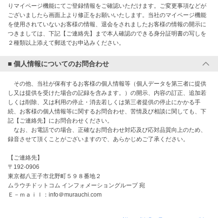
りマイページ機能にてご登録情報をご確認いただけます。ご変更事項などが
ございましたら画面上より修正をお願いいたします。当社のマイページ機能
を使用されていないお客様の情報、退会をされましたお客様の情報の開示に
つきましては、下記【ご連絡先】まで本人確認のできる身分証明書の写しを
２種類以上添えて郵送でお申込みください。
■ 個人情報についてのお問合わせ
　その他、当社が保有するお客様の個人情報等（個人データを第三者に提供
し又は提供を受けた場合の記録を含みます。）の開示、内容の訂正、追加若
しくは削除、又は利用の停止・消去若しくは第三者提供の停止にかかる手
続、お客様の個人情報等に関するお問合わせ、苦情及び相談に関しても、下
記【ご連絡先】にお問合わせください。

　なお、お電話での場合、正確なお問合わせ対応及び応対品質向上のため、
録音させて頂くことがございますので、あらかじめご了承ください。

【ご連絡先】

〒192-0906

東京都八王子市北野町５９８番地２

ムラウチドットコム インフォメーショングループ 宛

Ｅ－ｍａｉｌ：info＠murauchi.com