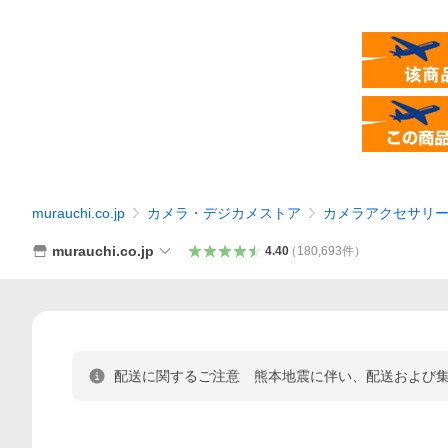
murauchi.co.jp
カメラ・デジカメストア
カメラアクセサリ
murauchi.co.jp
4.40
（
180,693
件
）
配送に関するご注意 熊本地震に伴い、配送および