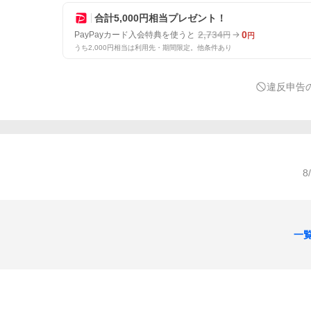
合計5,000円相当プレゼント！
2,734
0
PayPayカード入会特典を使うと
円
円
うち2,000円相当は利用先・期間限定。他条件あり
違反申告
8
一