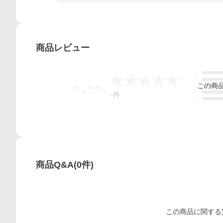
商品
レビュー
5
-.--
4
この
商
3
2
-
件
1
商品Q&A
(
0
件)
この
商品
に関する