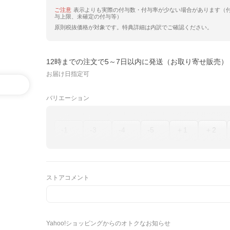
ご注意
表示よりも実際の付与数・付与率が少ない場合があります（
与上限、未確定の付与等）
原則税抜価格が対象です。特典詳細は内訳でご確認ください。
12時までの注文で5～7日以内に発送（お取り寄せ販売）
お届け日指定可
バリエーション
-1
-3
-4
-5
＋1
＋2
ストアコメント
Yahoo!ショッピングからのオトクなお知らせ