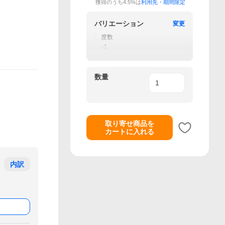
獲得のうち4.5%は
利用先・期間限定
バリエーション
変更
度数
-1
数量
取り寄せ商品を
カートに入れる
内訳