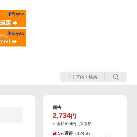
価格
2,734
円
+ 送料
594
円
（
東京都
）
5
%獲得
（
124
pt）