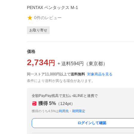
PENTAX ペンタックス M-1
0
件のレビュー
お取り寄せ
価格
2,734
円
+ 送料
594
円
（
東京都
）
同一ストア11,000円以上で
送料無料
対象商品を見る
条件により送料が異なる場合があります。
全額PayPay残高で支払い&LINEと連携で
獲得
5
%
（
124
pt）
獲得のうち4.5%は
利用先・期間限定
ログインして確認