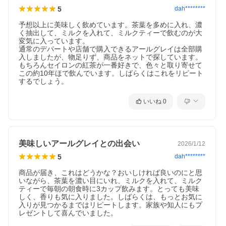
5
dah********
予想以上に美味しく飲めています。茶葉を多めに入れ、濃
く抽出して、ミルクを入れて、ミルクティーで飲むのが大
変気に入っています。

通常のデパートや店舗で購入できるアールグレイは全部購
入しましたが、物足りず、商品をネットで探しています。
もちろんセイロンの紅茶が一番好きで、色々と取り寄せて
この約10年ほで飲んでいます。しばらくはこれをリピート
するでしょう。
いいね
0
美味しいアールグレイとの出会い
2026/1/12
5
dah********
商品が届き、これはどうかな？おいしければ良いのにと思
いながら、茶葉を濃い目にいれ、ミルクを入れて、ミルク
ティーで毎朝の朝食時に3カップ飲みます。とっても美味
しく、香りも気に入りました。しばらくは、もっとお気に
入りが見つかるまではリピートします。家族や知人にもプ
レゼントして喜んでいました。