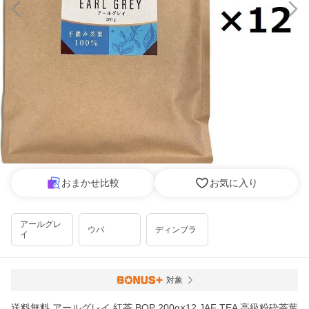
おまかせ比較
お気に入り
アールグレ
ウバ
ディンブラ
イ
対象
送料無料 アールグレイ 紅茶 BOP 200g×12 JAF TEA 高級粉砕茶葉