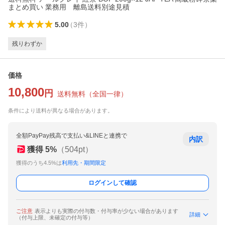
まとめ買い 業務用 離島送料別途見積
5.00
（
3
件
）
残りわずか
価格
10,800
円
送料無料
（
全国一律
）
条件により送料が異なる場合があります。
全額PayPay残高で支払い&LINEと連携で
内訳
獲得
5
%
（
504
pt）
獲得のうち4.5%は
利用先・期間限定
ログインして確認
ご注意
表示よりも実際の付与数・付与率が少ない場合があります
詳細
（付与上限、未確定の付与等）