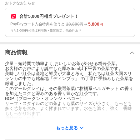
おトクなお知らせ
合計5,000円相当プレゼント！
10,800
5,800
PayPayカード入会特典を使うと
円
円
うち2,000円相当は利用先・期間限定。他条件あり
商品情報
少量・短時間で効率よく,おいしいお茶が出せる粉砕茶葉。
お客様のお声により誕生した厚み3cm以下平袋の茶葉です。
美味しい紅茶は産地と鮮度が大事と考え、私たちは紅茶大国スリ
ランカの中でも銘産地「ディンブラ」 の丁寧に手摘みした茶葉を
厳選しました。
このアールグレイは、その厳選茶葉に柑橘系ベルガモット の香り
を加えたコクと深みのある香り豊かな紅茶です。
BOP（ブロークン・オレンジ・ペコー）
リーフ・スタイルのどの茶よりも葉のサイズが小さく、もっとも
多く芯芽を含み、よく揉まれています。水色も濃く、強く、香味
もしっかり出ます。
原材料名：紅茶
内容量：200g
もっと見る
賞味期限：3年
原産国：スリランカ
Jafferjee Brothersの品質1944年創業以来70余年、スリランカの大