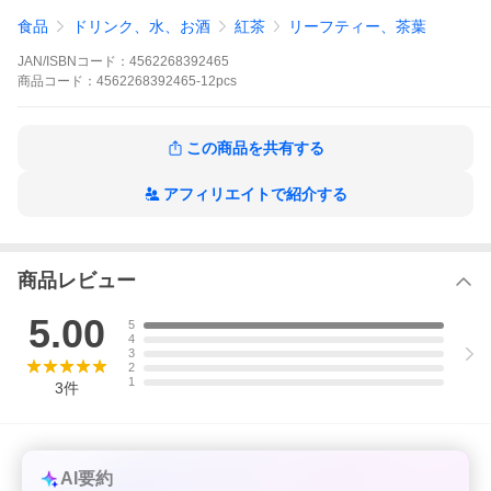
手紅茶メーカーとして、年間1,700万キログラムを超える高品質の
食品
ドリンク、水、お酒
紅茶
リーフティー、茶葉
セイロン紅茶を、英国・ロシア・日本・中東諸国等、50か国以上
に輸出しております。JB社は紅茶原料・ティーバッグ・缶製品・
JAN/ISBNコード：
4562268392465
ギフト用などブレンドから加工及び包装まで、一貫して自社で製
造することが可能で、どのような顧客の要望にも応えられる設備
商品
コード：
4562268392465-12pcs
を有しております。手軽にティータイムを楽しめるティー商品で
す。 セイロンファミリーは高品質の産地指定紅茶にこだわりま
す。紅茶は気候や環境に影響されやすく、それぞれの茶葉の風味
この商品を共有する
があります。この産地の特徴を大切にし、他国の茶葉をブレンド
していません。茶葉は全て手摘み、収穫後は現地にて即パックし
鮮度を保ちます。安心して飲める紅茶をモットーに製造、管理を
アフィリエイトで紹介する
徹底しています。品質管理及び品質保証に関する「国際規格」を
取得し、日々製品とサービス向上に取り組んでいます。
商品レビュー
5.00
5
4
3
2
1
3
件
視聴ページへ(外部サイト)
AI要約