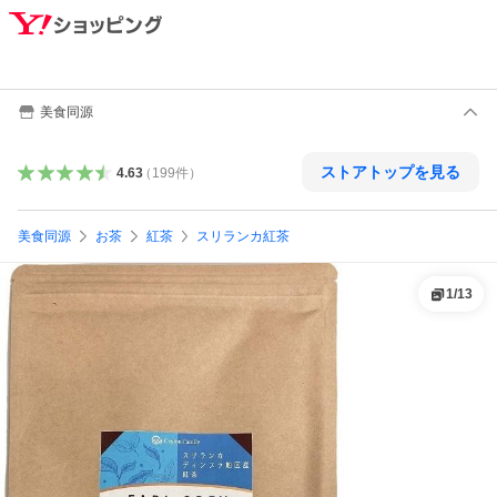
美食同源
ストアトップを見る
4.63
（
199
件
）
美食同源
お茶
紅茶
スリランカ紅茶
1
/
13