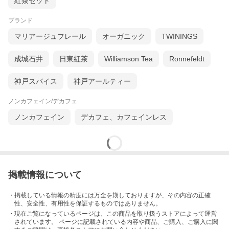
紅茶セット
ブランド
マリアージュフレール
オーガニック
TWININGS
成城石井
日東紅茶
Williamson Tea
Ronnefeldt
神戸スパイス
神戸アールティー
ノンカフェイン/デカフェ
ノンカフェイン
デカフェ、カフェインレス
掲載情報について
・掲載している情報の精度には万全を期しておりますが、その内容の正確
性、安全性、有用性を保証するものではありません。
・現在ご覧になっているページは、この
商品
を取り扱うストアによって運営
されています。 ページに記載されている内容
や商品、ご購入
、ご購入に関