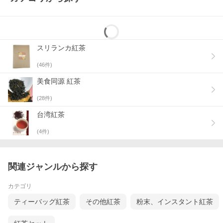
スリランカ紅茶
(
46
件)
美食同源 紅茶
(
28
件)
台湾紅茶
(
4
件)
関連ジャンルから探す
カテゴリ
ティーバッグ紅茶
その他紅茶
粉末、インスタント紅茶