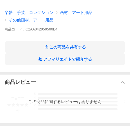
●飛散防止 保護
●ホコリ付着軽減
楽器、手芸、コレクション
画材、アート用品
●日本製アクリル使用
●自社コーティング加工(ＡＲコート)
その他画材、アート用品
●照明や周りの風景の反射を抑え額縁前面板への映り込みを低減し
ます。
商品
コード：
C2AA042050500B4
飛散防止 ホコリ付着軽減 日本製アクリル使用 ＡＲコート
油絵 水彩画 写真 ポスター イラスト 店舗メニュー 案内板 サイン
美術館 ギャラリー 学校作品 住宅 オフィス インテリア
この商品を共有する
・受注生産の為、納期はご注文確定後、10日程度となります
・(納期に関しては別途ご連絡となります)
アフィリエイトで紹介する
・沖縄、離島は別途送料が掛かる場合があります
商品レビュー
-.--
5
4
この
商品
に関するレビューはありません
3
2
1
-
件