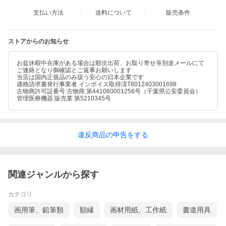
支払い方法
送料について
販売条件
ストアからのお知らせ
お盆休暇中在庫がある場合は順次出荷、お取り寄せ等別途メールにて
ご連絡となり御確認とご返事お願いします
当店は国内正規品のみ扱う安心の日本企業です
適格請求書発行事業者 インボイス取得済T8012403001698
古物商許可証番号:古物商:第441060001256号（千葉県公安委員会）
管理医療機器:販売業 第5210345号
違反
商品の
申告をする
関連ジャンルから探す
カテゴリ
画用筆、鉛筆類
額縁
画材用紙、工作紙
書道用具