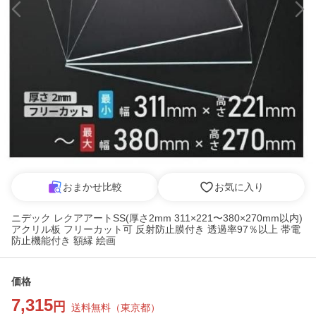
おまかせ比較
お気に入り
ニデック レクアアートSS(厚さ2mm 311×221〜380×270mm以内)
アクリル板 フリーカット可 反射防止膜付き 透過率97％以上 帯電
防止機能付き 額縁 絵画
価格
7,315
円
送料無料
（
東京都
）