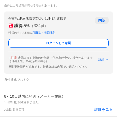
条件により送料が異なる場合があります。
全額PayPay残高で支払い&LINEと連携で
内訳
獲得
5
%
（
334
pt）
獲得のうち4.5%は
利用先・期間限定
ログインして確認
ご注意
表示よりも実際の付与数・付与率が少ない場合があります
詳細
（付与上限、未確定の付与等）
原則税抜価格が対象です。特典詳細は内訳でご確認ください。
条件達成でおトク
8～10日以内に発送（メーカー在庫）
※休業日は発送されません。
詳細を見る
お届け日指定可