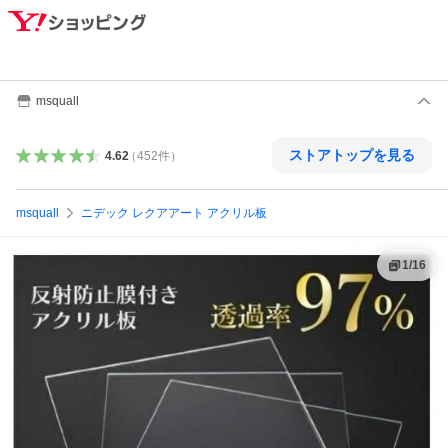
msquall
ストアトップを見る
4.62
（
452
件
）
msquall
ニデック レクアアート アクリル板
1
/
16