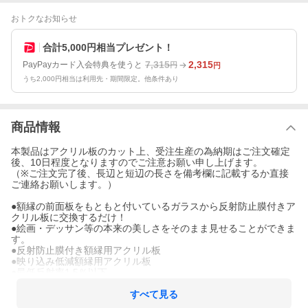
おトクなお知らせ
合計5,000円相当プレゼント！
7,315
2,315
PayPayカード入会特典を使うと
円
円
うち2,000円相当は利用先・期間限定。他条件あり
商品情報
本製品はアクリル板のカット上、受注生産の為納期はご注文確定
後、10日程度となりますのでご注意お願い申し上げます。
（※ご注文完了後、長辺と短辺の長さを備考欄に記載するか直接
ご連絡お願いします。）
●額縁の前面板をもともと付いているガラスから反射防止膜付きア
クリル板に交換するだけ！
●絵画・デッサン等の本来の美しさをそのまま見せることができま
す。
●反射防止膜付き額縁用アクリル板
●映り込み低減額縁用アクリル板
●最低反射率1.5％以下
●ハードコート・帯電防止機能付き
●透過率97％以上
すべて見る
●安全性視認性軽量化向上