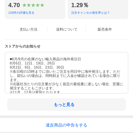
4.70
1.29％
128
件の評価を見る
注文キャンセル発生率とは？
支払い方法
送料について
販売条件
ストアからのお知らせ
■8月/9月の在庫のない輸入商品の海外発注日
8月6日、12日、19日、26日
9月2日、9日、16日、23日、30日
※各日程の15時までに頂いたご注文を同日中に海外発注します。ただ
し、前払いの場合は、同時刻までに入金が確認されている場合に限り
ます。
※出版社当たりの注文量が少なく規定の最低量に達しない場合、翌週に
発注することもございます。
※11月、12月は変則となります。
もっと見る
違反
商品の
申告をする