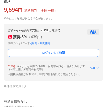
価格
9,594
円
送料無料
（
全国一律
）
条件により送料が異なる場合があります。
全額PayPay残高で支払い&LINEと連携で
内訳
獲得
5
%
（
439
pt）
獲得のうち4.5%は
利用先・期間限定
ログインして確認
ご注意
表示よりも実際の付与数・付与率が少ない場合があります
詳細
（付与上限、未確定の付与等）
原則税抜価格が対象です。特典詳細は内訳でご確認ください。
条件達成でおトク
発送日情報なし
※休業日は発送されません。