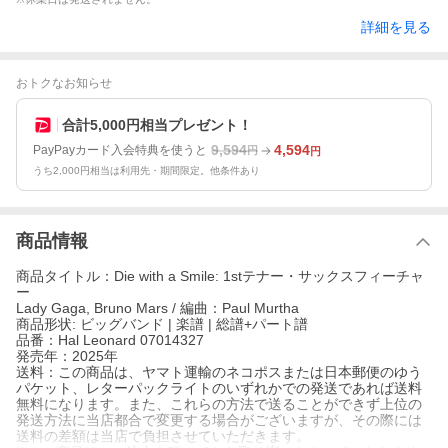
詳細を見る
おトクなお知らせ
合計5,000円相当プレゼント！
9,594
4,594
PayPayカード入会特典を使うと
円
円
うち2,000円相当は利用先・期間限定。他条件あり
商品情報
商品タイトル：Die with a Smile: 1stテナー・サックスフィーチャ
ー
Lady Gaga, Bruno Mars / 編曲：Paul Murtha
商品形状: ビッグバンド | 楽譜 | 総譜+パート譜
品番：Hal Leonard 07014327
発売年：2025年
送料：この商品は、ヤマト運輸のネコポスまたは日本郵便のゆう
パケット、レターパックライトのいずれかでの発送であれば送料
無料になります。また、これらの方法で送ることができず上位の
発送方法に当店都合で変更する場合がございますが、その際には
送料の差額は当店で負担させていただきます。