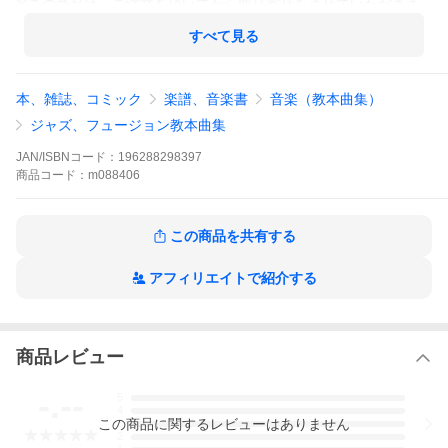
※この商品は、ご注文を頂いてから取り寄せをさせていただきま
す。また、その際出版社の事情により絶版や長期品切れによりで
入手不可能になってしまう場合も希にございます。
すべて見る
本、雑誌、コミック
楽譜、音楽書
音楽（教本曲集）
ジャズ、フュージョン教本曲集
JAN/ISBNコード：
196288298397
商品
コード：
m088406
この商品を共有する
アフィリエイトで紹介する
商品レビュー
-.--
5
4
この
商品
に関するレビューはありません
3
2