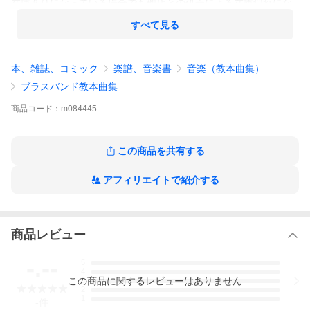
在庫ありになっている場合でも他店との併売による在庫切れにな
る場合がございます。
すべて見る
本、雑誌、コミック
楽譜、音楽書
音楽（教本曲集）
ブラスバンド教本曲集
商品
コード：
m084445
この商品を共有する
アフィリエイトで紹介する
商品レビュー
-.--
5
4
この
商品
に関するレビューはありません
3
2
1
-
件