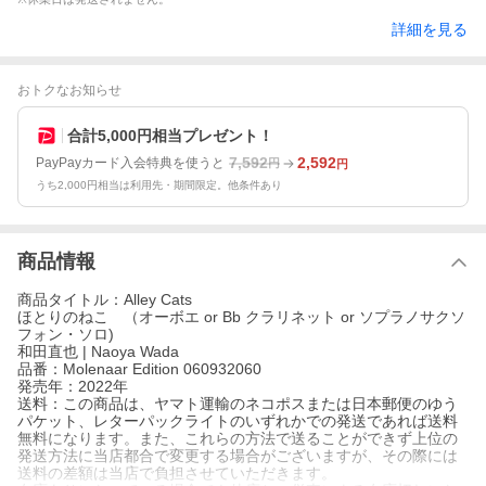
詳細を見る
おトクなお知らせ
合計5,000円相当プレゼント！
7,592
2,592
PayPayカード入会特典を使うと
円
円
うち2,000円相当は利用先・期間限定。他条件あり
商品情報
商品タイトル：Alley Cats
ほとりのねこ （オーボエ or Bb クラリネット or ソプラノサクソ
フォン・ソロ)
和田直也 | Naoya Wada
品番：Molenaar Edition 060932060
発売年：2022年
送料：この商品は、ヤマト運輸のネコポスまたは日本郵便のゆう
パケット、レターパックライトのいずれかでの発送であれば送料
無料になります。また、これらの方法で送ることができず上位の
発送方法に当店都合で変更する場合がございますが、その際には
送料の差額は当店で負担させていただきます。