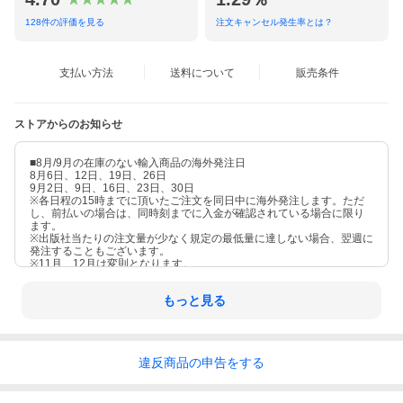
128
件の評価を見る
注文キャンセル発生率とは？
支払い方法
送料について
販売条件
ストアからのお知らせ
■8月/9月の在庫のない輸入商品の海外発注日
8月6日、12日、19日、26日
9月2日、9日、16日、23日、30日
※各日程の15時までに頂いたご注文を同日中に海外発注します。ただ
し、前払いの場合は、同時刻までに入金が確認されている場合に限り
ます。
※出版社当たりの注文量が少なく規定の最低量に達しない場合、翌週に
発注することもございます。
※11月、12月は変則となります。
もっと見る
違反
商品の
申告をする