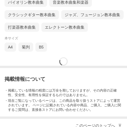
バイオリン教本曲集
音楽教本曲集和楽器
クラシックギター教本曲集
ジャズ、フュージョン教本曲集
打楽器教本曲集
エレクトーン教本曲集
本サイズ
A4
菊判
B5
掲載情報について
・掲載している情報の精度には万全を期しておりますが、その内容の正確
性、安全性、有用性を保証するものではありません。
・現在ご覧になっているページは、この
商品
を取り扱うストアによって運営
されています。 ページに記載されている内容
や商品、ご購入
、ご購入に関
するご質問は、直接各ストアにお問い合わせください。
このページのトップへ