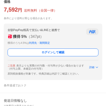
価格
7,592
円
送料無料
（
全国一律
）
条件により送料が異なる場合があります。
全額PayPay残高で支払い&LINEと連携で
内訳
獲得
5
%
（
347
pt）
獲得のうち4.5%は
利用先・期間限定
ログインして確認
ご注意
表示よりも実際の付与数・付与率が少ない場合があります
詳細
（付与上限、未確定の付与等）
原則税抜価格が対象です。特典詳細は内訳でご確認ください。
条件達成でおトク
発送日情報なし
※休業日は発送されません。