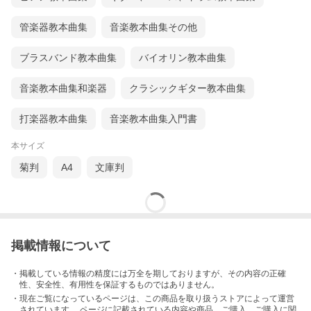
管楽器教本曲集
音楽教本曲集その他
ブラスバンド教本曲集
バイオリン教本曲集
音楽教本曲集和楽器
クラシックギター教本曲集
打楽器教本曲集
音楽教本曲集入門書
本サイズ
菊判
A4
文庫判
掲載情報について
・掲載している情報の精度には万全を期しておりますが、その内容の正確
性、安全性、有用性を保証するものではありません。
・現在ご覧になっているページは、この
商品
を取り扱うストアによって運営
されています。 ページに記載されている内容
や商品、ご購入
、ご購入に関