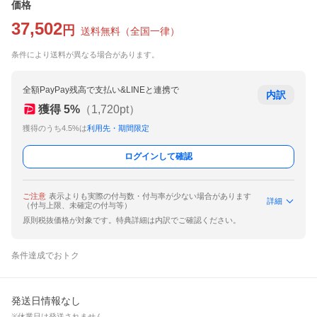
価格
37,502
円
送料無料
（
全国一律
）
条件により送料が異なる場合があります。
全額PayPay残高で支払い&LINEと連携で
内訳
獲得
5
%
（
1,720
pt）
獲得のうち4.5%は
利用先・期間限定
ログインして確認
ご注意
表示よりも実際の付与数・付与率が少ない場合があります
詳細
（付与上限、未確定の付与等）
原則税抜価格が対象です。特典詳細は内訳でご確認ください。
条件達成でおトク
発送日情報なし
※休業日は発送されません。