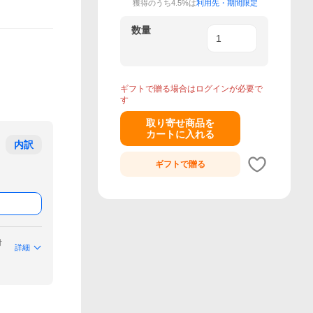
獲得のうち4.5%は
利用先・期間限定
数量
ギフトで贈る場合はログインが必要で
す
取り寄せ商品を
カートに入れる
内訳
ギフトで
贈る
付
詳細