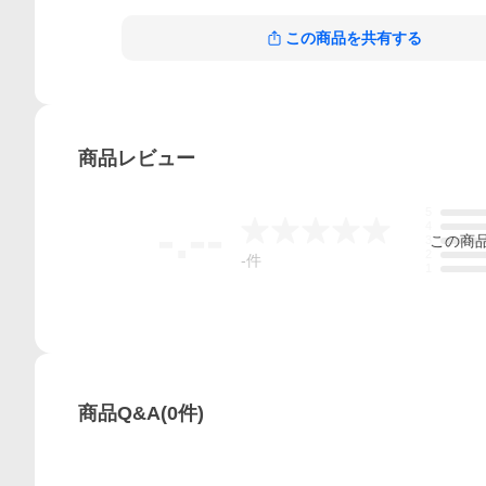
この商品を共有する
商品
レビュー
5
-.--
4
この
商
3
2
-
件
1
商品Q&A
(
0
件)