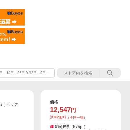
日、19日、26日 9月2日、9日、
に海外発注します。ただし、前払い
出版社当たりの注文量が少なく規
1月、12月は変則となります。
価格
ins ( ビッグ
12,547
円
送料無料
（
全国一律
）
5
%獲得
（
575
pt）