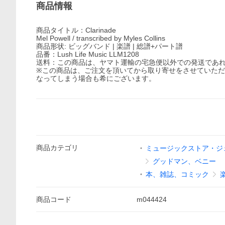
商品情報
商品タイトル：Clarinade
Mel Powell / transcribed by Myles Collins
商品形状: ビッグバンド | 楽譜 | 総譜+パート譜
品番：Lush Life Music LLM1208
送料：この商品は、ヤマト運輸の宅急便以外での発送であ
※この商品は、ご注文を頂いてから取り寄せをさせていた
なってしまう場合も希にございます。
商品
カテゴリ
ミュージックストア・ジ
グッドマン、ベニー
本、雑誌、コミック
商品
コード
m044424