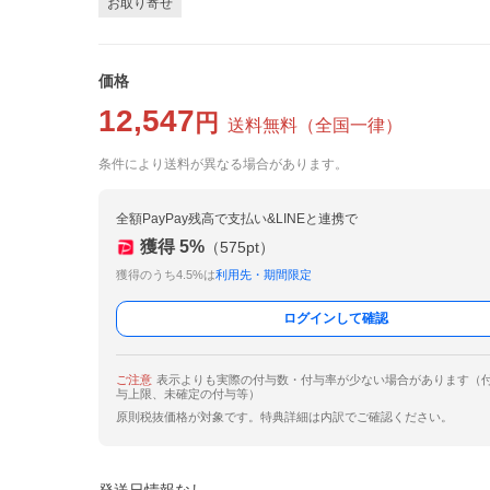
お取り寄せ
価格
12,547
円
送料無料
（
全国一律
）
条件により送料が異なる場合があります。
全額PayPay残高で支払い&LINEと連携で
獲得
5
%
（
575
pt）
獲得のうち4.5%は
利用先・期間限定
ログインして確認
ご注意
表示よりも実際の付与数・付与率が少ない場合があります（
与上限、未確定の付与等）
原則税抜価格が対象です。特典詳細は内訳でご確認ください。