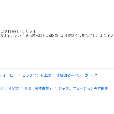
れば送料無料になります
だきます。また、その際出版社の事情により絶版や長期品切れによりで
ェイ・ピー
ビッグバンド楽譜
作編曲者＆バンド別
ク
楽譜、音楽書
音楽（教本曲集）
ジャズ、フュージョン教本曲集