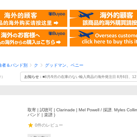
曲者＆バンド別
ク
グッドマン、ベニー
お知らせ：
■8月/9月の在庫のない輸入商品の海外発注日 8月6日、12
件
）
16日、23日、30日 ※各日程の15時までに頂いたご注文を同日中
の場合は、同時刻までに入金が確認されている場合に限ります。 ※
定の最低量に達しない場合、翌週に発注することもございます。 ※1
取寄 | 試聴可 | Clarinade | Mel Powell / 採譜. Myles Coll
バンド | 楽譜 )
0
件のレビュー