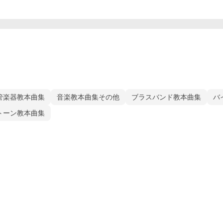
管楽器教本曲集
音楽教本曲集その他
ブラスバンド教本曲集
バ
トーン教本曲集