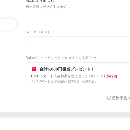
発送日情報なし
※休業日は発送されません。
ストアコメント
Yahoo!ショッピングからのオトクなお知らせ
合計5,000円相当プレゼント！
12,547
7,547
PayPayカード入会特典を使うと
円
円
うち2,000円相当は利用先・期間限定。他条件あり
違反申告