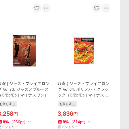
取寄 | ジャズ・プレイアロン
取寄 | ジャズ・プレイアロン
グ Vol 73: ジャズ／ブルース
グ Vol 84: ボサノバ・クラシ
（C/Bb/Eb | マイナスワン）
ック（C/Bb/Eb | マイナスワ
ン）
お取り寄せ
お取り寄せ
3,258
3,836
円
円
9
%
（
266
pt
）
9
%
（
314
pt
）
要エントリー
要エントリー