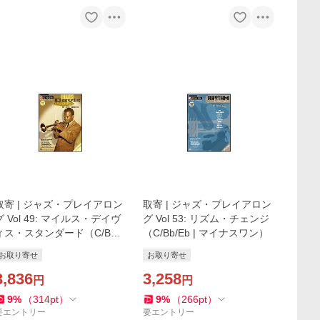
取寄 | ジャズ・プレイアロン
取寄 | ジャズ・プレイアロン
グ Vol 49: マイルス・デイヴ
グ Vol 53: リズム・チェンジ
ィス・スタンダード（C/Bb/E
（C/Bb/Eb | マイナスワン）
b | マイナスワン）
お取り寄せ
お取り寄せ
3,836
3,258
円
円
9
%
（
314
pt
）
9
%
（
266
pt
）
要エントリー
要エントリー