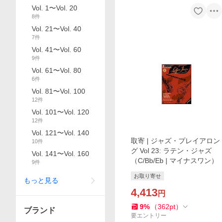
Vol. 1〜Vol. 20
8
件
Vol. 21〜Vol. 40
7
件
Vol. 41〜Vol. 60
9
件
Vol. 61〜Vol. 80
6
件
Vol. 81〜Vol. 100
12
件
Vol. 101〜Vol. 120
12
件
Vol. 121〜Vol. 140
取寄 | ジャズ・プレイアロン
10
件
グ Vol 23: ラテン・ジャズ
Vol. 141〜Vol. 160
（C/Bb/Eb | マイナスワン）
9
件
お取り寄せ
もっと見る
4,413
円
9
%
（
362
pt
）
ブランド
要エントリー