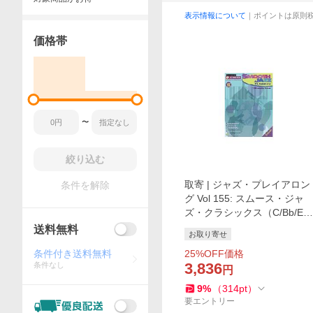
表示情報について
｜ポイントは原則
価格帯
〜
絞り込む
取寄 | ジャズ・プレイアロン
条件を解除
グ Vol 155: スムース・ジャ
ズ・クラシックス（C/Bb/Eb
| マイナスワン）
送料無料
お取り寄せ
条件付き送料無料
25
%OFF価格
3,836
条件なし
円
9
%
（
314
pt
）
要エントリー