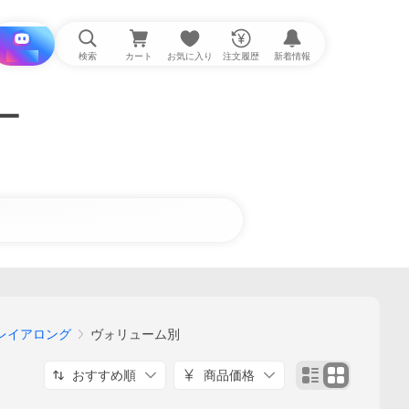
i と探す
検索
カート
お気に入り
注文履歴
新着情報
ー
・プレイアロング
ヴォリューム別
おすすめ順
商品価格