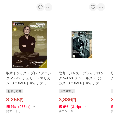
取寄 | ジャズ・プレイアロン
取寄 | ジャズ・プレイアロン
グ Vol 42: ジェリー・マリガ
グ Vol 68: チャールス・ミン
ン（C/Bb/Eb | マイナスワ
ガス（C/Bb/Eb | マイナスワ
ン）
ン）
お取り寄せ
お取り寄せ
3,258
3,836
円
円
9
%
（
266
pt
）
9
%
（
314
pt
）
要エントリー
要エントリー