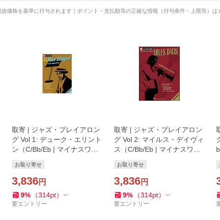
税抜価格を基準に付与されます｜ポイント・支払額等の正確な情報（付与条件・上限等）は
取寄 | ジャズ・プレイアロン
取寄 | ジャズ・プレイアロン
グ Vol 1: デューク・エリント
グ Vol 2: マイルス・デイヴィ
ン（C/Bb/Eb | マイナスワ
ス（C/Bb/Eb | マイナスワ
ン）
ン）
お取り寄せ
お取り寄せ
3,836
3,836
円
円
9
%
（
314
pt
）
9
%
（
314
pt
）
要エントリー
要エントリー