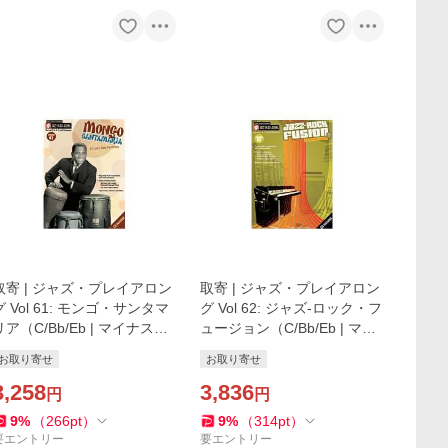
取寄 | ジャズ・プレイアロン
取寄 | ジャズ・プレイアロン
グ Vol 61: モンゴ・サンタマ
グ Vol 62: ジャズ-ロック・フ
リア（C/Bb/Eb | マイナスワ
ュージョン（C/Bb/Eb | マイ
ン）
ナスワン）
お取り寄せ
お取り寄せ
3,258
3,836
円
円
9
%
（
266
pt
）
9
%
（
314
pt
）
要エントリー
要エントリー