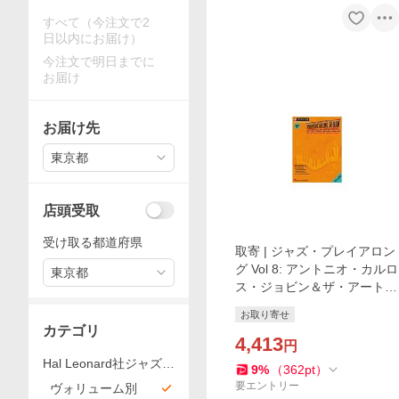
すべて（今注文で2
日以内にお届け）
今注文で明日までに
お届け
お届け先
東京都
店頭受取
受け取る都道府県
取寄 | ジャズ・プレイアロン
グ Vol 8: アントニオ・カルロ
東京都
ス・ジョビン＆ザ・アート・
オブ・ボサノバ（C/Bb/Eb |
お取り寄せ
マイナスワン）
カテゴリ
4,413
円
Hal Leonard社ジャズ・
9
%
（
362
pt
）
プレイアロング
要エントリー
ヴォリューム別