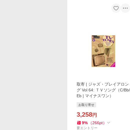
取寄 | ジャズ・プレイアロン
グ Vol 64: ＴＶソング（C/Bb/
Eb | マイナスワン）
お取り寄せ
3,258
円
9
%
（
266
pt
）
要エントリー