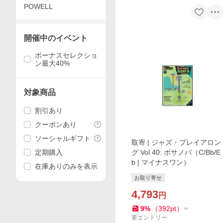
POWELL
開催中のイベント
ボーナスセレクショ
ン最大40%
対象商品
割引あり
クーポンあり
ソーシャルギフト
取寄 | ジャズ・プレイアロン
定期購入
グ Vol 40: ボサノバ（C/Bb/E
b | マイナスワン）
在庫ありのみを表示
お取り寄せ
4,793
円
9
%
（
392
pt
）
要エントリー