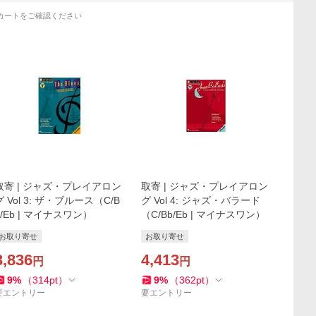
カートをご確認ください
取寄 | ジャズ・プレイアロン
取寄 | ジャズ・プレイアロン
グ Vol 3: ザ・ブルース（C/B
グ Vol 4: ジャズ・バラード
b/Eb | マイナスワン）
（C/Bb/Eb | マイナスワン）
お取り寄せ
お取り寄せ
3,836
4,413
円
円
9
%
（
314
pt
）
9
%
（
362
pt
）
要エントリー
要エントリー