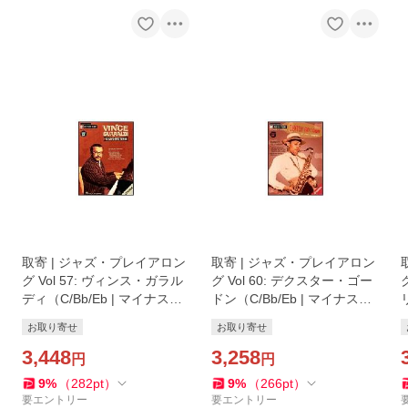
取寄 | ジャズ・プレイアロン
取寄 | ジャズ・プレイアロン
グ Vol 57: ヴィンス・ガラル
グ Vol 60: デクスター・ゴー
ディ（C/Bb/Eb | マイナスワ
ドン（C/Bb/Eb | マイナスワ
ン）
ン）
お取り寄せ
お取り寄せ
3,448
3,258
円
円
9
%
（
282
pt
）
9
%
（
266
pt
）
要エントリー
要エントリー