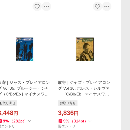
取寄 | ジャズ・プレイアロン
取寄 | ジャズ・プレイアロン
グ Vol 35: ブルージー・ジャ
グ Vol 36: ホレス・シルヴァ
ズ（C/Bb/Eb | マイナスワ
ー（C/Bb/Eb | マイナスワ
ン）
ン）
お取り寄せ
お取り寄せ
3,448
3,836
円
円
9
%
（
282
pt
）
9
%
（
314
pt
）
要エントリー
要エントリー