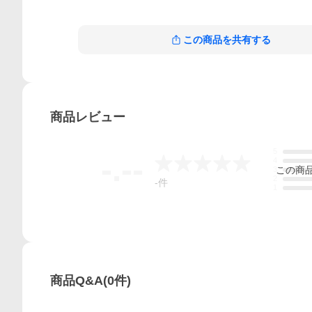
この商品を共有する
商品
レビュー
5
-.--
4
この
商
3
2
-
件
1
商品Q&A
(
0
件)