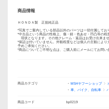
商品情報
ＨＯＮＤＡ製 正規純正品
*写真でご案内している部品以外のパーツは一切付属してお
*中古品という商品の性格上、傷・錆・色あせ・凹凸等の程
現状となります。その他クレーム・返品はお受け出来ま
*保証は付いていません。外観程度などは個人の主観により
予めご承知ください。
*商品についてご不明な点は、ご購入前にメールにてお問い
商品
カテゴリ
MSHヤフーショップ
車、バイク、自転車
商品
コード
bp0219