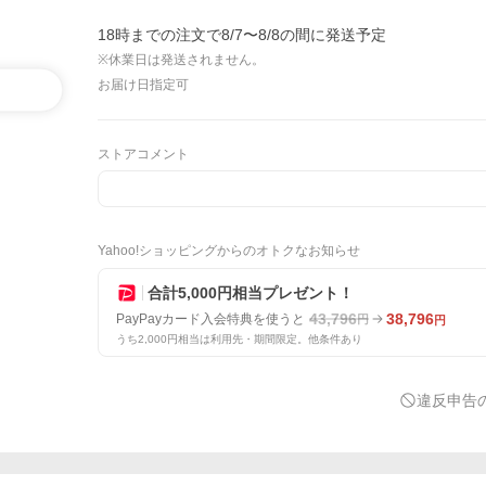
18時までの注文で8/7〜8/8の間に発送予定
※休業日は発送されません。
お届け日指定可
ストアコメント
Yahoo!ショッピングからのオトクなお知らせ
合計5,000円相当プレゼント！
43,796
38,796
PayPayカード入会特典を使うと
円
円
うち2,000円相当は利用先・期間限定。他条件あり
違反申告