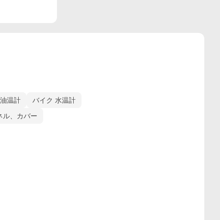
 油温計
バイク 水温計
ネル、カバー