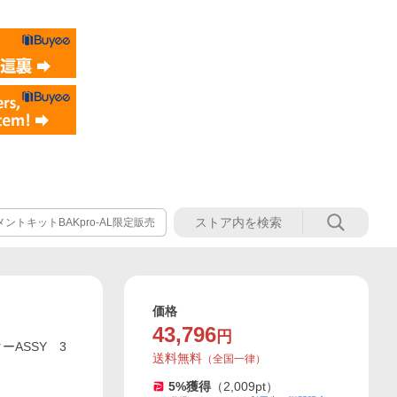
トキットBAKpro-AL限定販売
価格
43,796
円
ーASSY 3
送料無料
（
全国一律
）
5
%獲得
（
2,009
pt）