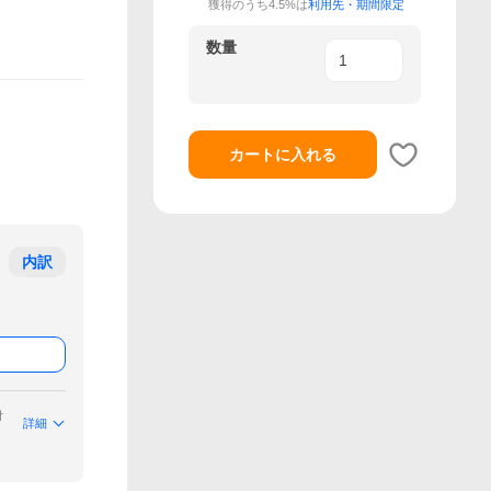
獲得のうち4.5%は
利用先・期間限定
数量
カートに入れる
内訳
付
詳細