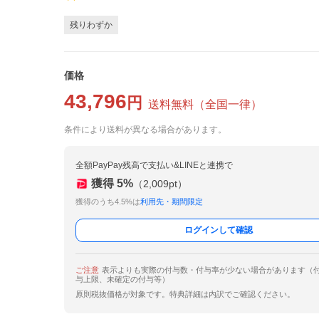
残りわずか
価格
43,796
円
送料無料
（
全国一律
）
条件により送料が異なる場合があります。
全額PayPay残高で支払い&LINEと連携で
獲得
5
%
（
2,009
pt）
獲得のうち4.5%は
利用先・期間限定
ログインして確認
ご注意
表示よりも実際の付与数・付与率が少ない場合があります（
与上限、未確定の付与等）
原則税抜価格が対象です。特典詳細は内訳でご確認ください。