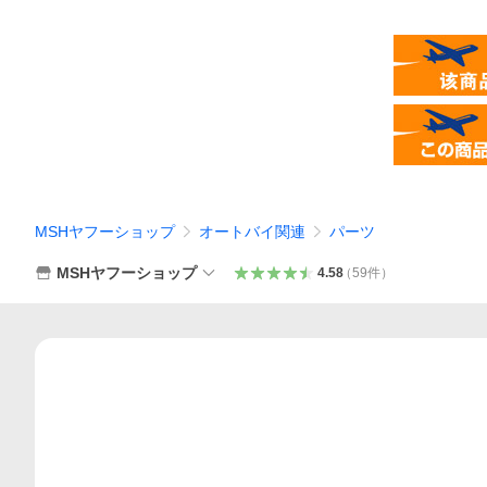
MSHヤフーショップ
オートバイ関連
パーツ
MSHヤフーショップ
4.58
（
59
件
）