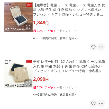
【紐蝶番】乳歯 ケース 乳歯ケース 乳歯入れ 桐
箱 木製 子供 歯 保存 収納 シンプル 出産祝い
プレゼント ギフト 国産＜レビュー特典：命名
札＞
1,848
円
10
%
（
167
pt
）
要エントリー
4〜5日以内に発送（休業日を除く）
干支 レザー彫刻 【名入れ付】乳歯 ケース 乳歯
入れ 桐 桐箱 木製 子供 歯 保存 収納 出産祝い
プレゼント ギフト＜レビュー特典：命名札＞
2,090
円
10
%
（
190
pt
）
要エントリー
4〜5日以内に発送（休業日を除く）