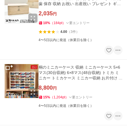
歯 保存 収納 お祝い 出産祝い プレゼント ギフ
ト 赤ちゃん 内祝い
2,035
円
10
%
（
184
pt
）
要エントリー
4.00
（
3
件
）
4〜5日以内に発送（休業日を除く）
桐のミニカーケース 収納 ミニカーケース 5×6
マス(30台収納) 6×8マス(48台収納) トミカ ミ
ニカー トミカケース ミニカー収納 お片付け 収
納棚 増田桐箱店
8,800
円
15
%
（
1,204
pt
）
要エントリー
4〜5日以内に発送（休業日を除く）