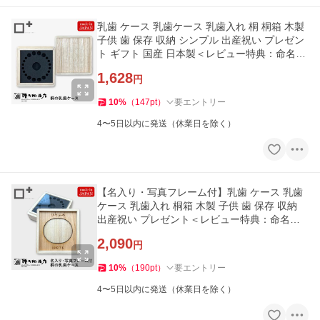
乳歯 ケース 乳歯ケース 乳歯入れ 桐 桐箱 木製
子供 歯 保存 収納 シンプル 出産祝い プレゼン
ト ギフト 国産 日本製＜レビュー特典：命名札
＞
1,628
円
10
%
（
147
pt
）
要エントリー
4〜5日以内に発送（休業日を除く）
【名入り・写真フレーム付】乳歯 ケース 乳歯
ケース 乳歯入れ 桐箱 木製 子供 歯 保存 収納
出産祝い プレゼント＜レビュー特典：命名札
＞
2,090
円
10
%
（
190
pt
）
要エントリー
4〜5日以内に発送（休業日を除く）