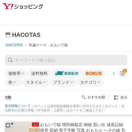
HACOTAS
HACOTAS
乳歯ケース・おもいで箱
1
価格帯
送料無料
すべての条
色
スタイル
ブランド
カテゴリ
7
件
おすすめ順
表示
表示情報について
｜ポイントは原則税抜価格を基準に付与されます｜ポイント・支
払額等の正確な情報（付与条件・上限等）はカートをご確認ください
おもいで箱 増田桐箱店 桐箱 思い出 成長記録
保管 収納 母子手帳 写真 おもちゃ へその緒 乳