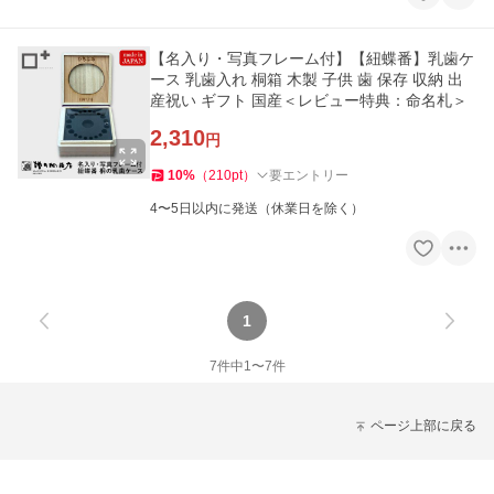
【名入り・写真フレーム付】【紐蝶番】乳歯ケ
ース 乳歯入れ 桐箱 木製 子供 歯 保存 収納 出
産祝い ギフト 国産＜レビュー特典：命名札＞
2,310
円
10
%
（
210
pt
）
要エントリー
4〜5日以内に発送（休業日を除く）
1
7
件中
1
〜
7
件
ページ上部に戻る