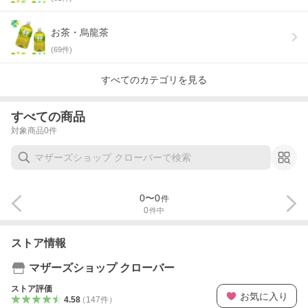
お茶・烏龍茶
(
69
件)
すべてのカテゴリを見る
すべての商品
対象商品
0
件
0
〜
0
件
0
件中
ストア情報
マザーズショップ クローバー
ストア評価
お気に入り
4.58
（
147
件
）