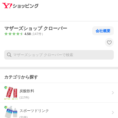
マザーズショップ クローバー
会社概要
4.58
（
147
件
）
カテゴリから探す
炭酸飲料
(
117
件)
スポーツドリンク
(
31
件)