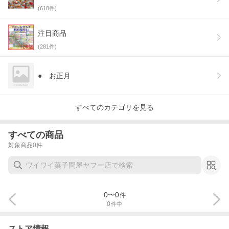
(
618
件)
注目商品
(
281
件)
● お正月
すべてのカテゴリを見る
すべての商品
対象商品
0
件
0
〜
0
件
0
件中
ストア情報