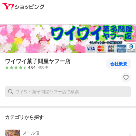
ワイワイ菓子問屋ヤフー店
会社概要
4.64
（
400
件
）
カテゴリから探す
メール便