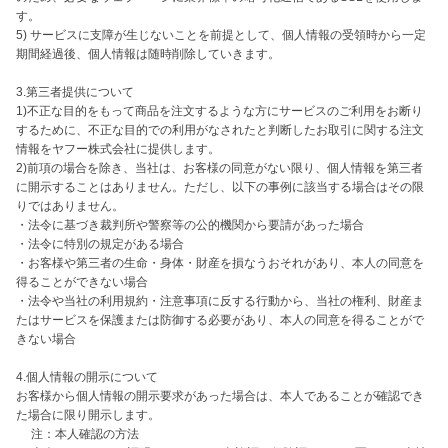
す。

5) サービスに支障が生じないことを前提として、個人情報の受領時から一定
期間経過後、個人情報は随時削除していきます。

3.第三者提供について

1)不正な目的をもって商品を注文するような方にサービスのご利用をお断り
するために、不正な目的での利用がなされたと判断したお取引に関する注文
情報をヤフー株式会社に提供します。

2)前項の場合を除き、当社は、お客様の同意がない限り、個人情報を第三者
に開示することはありません。ただし、以下の事例に該当する場合はその限
りではありません。

・法令に基づき裁判所や警察等の公的機関から要請があった場合

・法令に特別の規定がある場合

・お客様や第三者の生命・身体・財産を損なうおそれがあり、本人の同意を
得ることができない場合

・法令や当社の利用規約・注意事項に反する行動から、当社の権利、財産ま
たはサービスを保護または防御する必要があり、本人の同意を得ることがで
きない場合

4.個人情報の開示について

お客様から個人情報の開示要求があった場合は、本人であることが確認でき
た場合に限り開示します。

　 注：本人確認の方法
