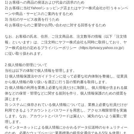
1) お客様への商品の発送および代金の請求のため

2) お客様に当社Yahoo!ショッピング店またはヤフー株式会社が行うキャンペ
ーンや商品・サービスのご案内をするため

3) 当社のサービス改善を行うため

4) お客様からのご要望やお問い合わせに対する回答をするため

なお、お客様の氏名、住所、ご注文商品名、注文数等の情報（以下「注文情
報」といいます）は、ご注文時にヤフー株式会社も同時に取得しており、ヤ
フー株式会社の定めるプライバシーポリシー（https://privacy.yahoo.co.jp/）
に従い取り扱われます。

2.個人情報の管理について

当社は以下の体制で個人情報を管理します。

1) 個人情報保護法やガイドラインに従って必要な社内体制を整備し、従業員
から個人情報の取り扱いを適正に行う旨の誓約書を取得します。

2) 個人情報の利用を業務上必要な社員だけに制限し、個人情報が含まれる媒
体などの保管・管理などに関する規則を作り、個人情報保護のための措置を
講じます。

3) システムに保存されている個人情報については、業務上必要な社員だけが
利用できるようアカウントとパスワードを用意し、アクセス権限管理を実施
します。なお、アカウントとパスワードは漏えい、滅失のないよう厳重に管
理します。

4) インターネットによる個人情報にかかわるデータ伝送時のセキュリティー
のため、必要なウェブページに業界標準の暗号化通信であるSSLを使用しま