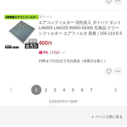
ダイハツ
エアコンフィルター 活性炭入 ダイハツ タント
LA600S LA610S 95860-58J00 互換品 クリー
ンフィルター エアフィルタ 脱臭 / 156-113 E-5
400
円
5
%
（
17
pt
）
15時までの注文で当日発送（休業日を除く）
1
2
3
4
5
6
7
5,632
件中
1
〜
30
件
ページ上部に戻る