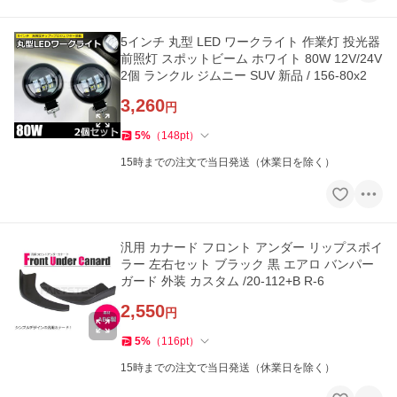
5インチ 丸型 LED ワークライト 作業灯 投光器
前照灯 スポットビーム ホワイト 80W 12V/24V
2個 ランクル ジムニー SUV 新品 / 156-80x2
3,260
円
5
%
（
148
pt
）
15時までの注文で当日発送（休業日を除く）
汎用 カナード フロント アンダー リップスポイ
ラー 左右セット ブラック 黒 エアロ バンパー
ガード 外装 カスタム /20-112+B R-6
2,550
円
5
%
（
116
pt
）
15時までの注文で当日発送（休業日を除く）