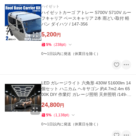
ハイゼット
ハイゼットカーゴ アトレー S700V S710V ルー
フキャリア ベースキャリア 2本 雨どい取付 軽
バン ダイハツ / 147-356
5,200
円
5
%
（
238
pt
）
0〜1日以内に発送（休業日を除く）
LED ガレージライト 六角形 430W 51600lm 14
個セット ハニカム ヘキサゴン 約4.7m2.4m 65
00K DIY 作業灯 ガレージ照明 天井照明 /149-1
63
24,800
円
5
%
（
1,138
pt
）
0〜1日以内に発送（休業日を除く）