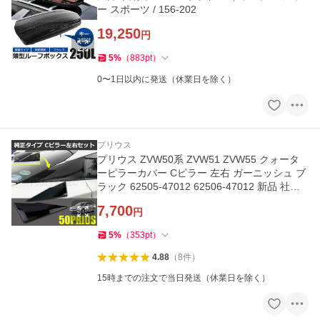
ー スポーツ / 156-202
19,250
円
5
%
（
883
pt
）
0〜1日以内に発送（休業日を除く）
プリウス
プリウス ZVW50系 ZVW51 ZVW55 クォータ
ーピラーカバー Cピラー 左右 ガーニッシュ ブ
ラック 62505-47012 62506-47012 新品 社外 /
156-128
7,700
円
5
%
（
353
pt
）
4.88
（
8
件
）
15時までの注文で当日発送（休業日を除く）