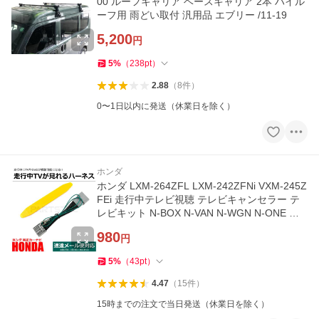
00 ルーフキャリア ベースキャリア 2本 ハイル
ーフ用 雨どい取付 汎用品 エブリー /11-19
5,200
円
5
%
（
238
pt
）
2.88
（
8
件
）
0〜1日以内に発送（休業日を除く）
ホンダ
ホンダ LXM-264ZFL LXM-242ZFNi VXM-245Z
FEi 走行中テレビ視聴 テレビキャンセラー テ
レビキット N-BOX N-VAN N-WGN N-ONE フ
リード ステップワゴン / 146-226
980
円
5
%
（
43
pt
）
4.47
（
15
件
）
15時までの注文で当日発送（休業日を除く）