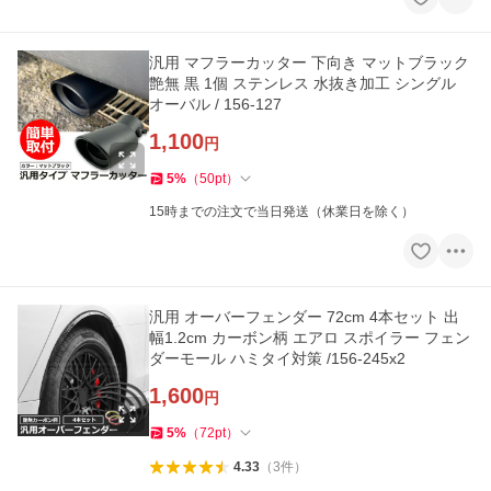
汎用 マフラーカッター 下向き マットブラック
艶無 黒 1個 ステンレス 水抜き加工 シングル
オーバル / 156-127
1,100
円
5
%
（
50
pt
）
15時までの注文で当日発送（休業日を除く）
汎用 オーバーフェンダー 72cm 4本セット 出
幅1.2cm カーボン柄 エアロ スポイラー フェン
ダーモール ハミタイ対策 /156-245x2
1,600
円
5
%
（
72
pt
）
4.33
（
3
件
）