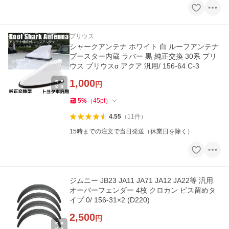
プリウス
シャークアンテナ ホワイト 白 ルーフアンテナ
ブースター内蔵 ラバー 黒 純正交換 30系 プリ
ウス プリウスα アクア 汎用/ 156-64 C-3
1,000
円
5
%
（
45
pt
）
4.55
（
11
件
）
15時までの注文で当日発送（休業日を除く）
ジムニー JB23 JA11 JA71 JA12 JA22等 汎用
オーバーフェンダー 4枚 クロカン ビス留めタ
イプ 0/ 156-31×2 (D220)
2,500
円