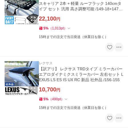
スキャリア 2本 + 軽量 ルーフラック 140cmタ
イプ セット 汎用 高さ調整可能 /149-18+147-1
18
22,100
円
5
%
（
1,013
pt
）
15時までの注文で当日発送（休業日を除く）
レクサス
【訳アリ】 レクサス TRDタイプ ミラーカバー
エアロダイナミクスミラーカバー 左右セット L
EXUS LS ES IS UX RC 新品 社外品 /156-155
10,700
円
5
%
（
490
pt
）
15時までの注文で当日発送（休業日を除く）