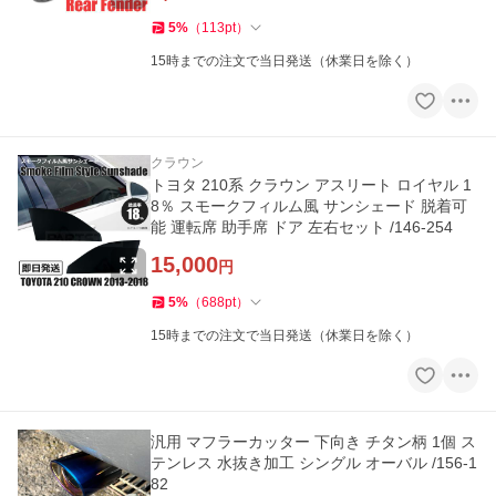
5
%
（
113
pt
）
15時までの注文で当日発送（休業日を除く）
クラウン
トヨタ 210系 クラウン アスリート ロイヤル 1
8％ スモークフィルム風 サンシェード 脱着可
能 運転席 助手席 ドア 左右セット /146-254
15,000
円
5
%
（
688
pt
）
15時までの注文で当日発送（休業日を除く）
汎用 マフラーカッター 下向き チタン柄 1個 ス
テンレス 水抜き加工 シングル オーバル /156-1
82