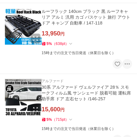
ルーフラック 140cm ブラック 黒 ルーフキャ
リア アルミ 汎用 カゴ バスケット 旅行 アウト
ドア キャンプ 自動車 / 147-118
13,950
円
5
%
（
638
pt
）
15時までの注文で当日発送（休業日を除く）
アルファード
30系 アルファード ヴェルファイア 28％ スモ
ークフィルム風 サンシェード 脱着可能 運転席
助手席 ドア 左右セット /146-257
15,600
円
5
%
（
715
pt
）
15時までの注文で当日発送（休業日を除く）