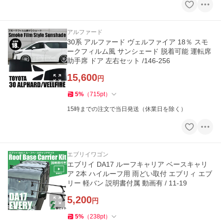
アルファード
30系 アルファード ヴェルファイア 18％ スモ
ークフィルム風 サンシェード 脱着可能 運転席
助手席 ドア 左右セット /146-256
15,600
円
5
%
（
715
pt
）
15時までの注文で当日発送（休業日を除く）
エブリイワゴン
エブリイ DA17 ルーフキャリア ベースキャリ
ア 2本 ハイルーフ用 雨どい取付 エブリィ エブ
リー 軽バン 説明書付属 動画有 / 11-19
5,200
円
5
%
（
238
pt
）