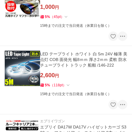
1,000
円
5
%
（
45
pt
）
15時までの注文で当日発送（休業日を除く）
LED テープライト ホワイト 白 5m 24V 極薄 美
点灯 COB 面発光 幅8ｍｍ 厚さ2ｍｍ 柔軟 防水
チューブライト トラック 船舶 /146-222
2,600
円
5
%
（
118
pt
）
15時までの注文で当日発送（休業日を除く）
エブリイワゴン
エブリイ DA17W DA17V ハイゼットカーゴ S3