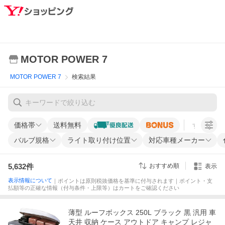
MOTOR POWER 7
MOTOR POWER 7
検索結果
価格帯
送料無料
すべての条
バルブ規格
ライト取り付け位置
対応車種メーカー
5,632
件
おすすめ順
表示
表示情報について
｜ポイントは原則税抜価格を基準に付与されます｜ポイント・支
払額等の正確な情報（付与条件・上限等）はカートをご確認ください
薄型 ルーフボックス 250L ブラック 黒 汎用 車
天井 収納 ケース アウトドア キャンプ レジャ