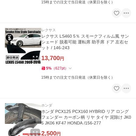
15時までの注文で当日発送（休業日を除く）
レクサス
レクサス LS460 5％ スモークフィルム風 サン
シェード 脱着可能 運転席 助手席 ドア 左右セ
ット / 146-243
13,700
円
5
%
（
627
pt
）
15時までの注文で当日発送（休業日を除く）
ホンダ
ホンダ PCX125 PCX160 HYBRID リア ロング
フェンダー カーボン柄 リヤ タイヤ 泥除け JK0
5 JK06 KF47 HONDA /156-277
2,500
円