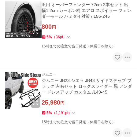
汎用 オーバーフェンダー 72cm 2本セット 出
幅1.2cm カーボン柄 エアロ スポイラー フェン
ダーモール ハミタイ対策 / 156-245
800
円
5
%
（
36
pt
）
15時までの注文で当日発送（休業日を除く）
ジムニー
ジムニー JB23 シエラ JB43 サイドステップ ブ
ラック 左右セット ロックスライダー 黒 アンダ
ー ドレスアップ カスタム /149-45
25,980
円
5
%
（
1,191
pt
）
15時までの注文で当日発送（休業日を除く）