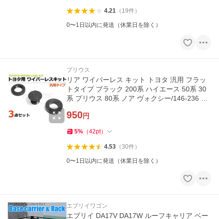
4.21
（
19
件
）
0〜1日以内に発送（休業日を除く）
プリウス
リア ワイパーレス キット トヨタ 汎用 フラッ
トタイプ ブラック 200系 ハイエース 50系 30
系 プリウス 80系 ノア ヴォクシー/146-236 O-
4
950
円
5
%
（
42
pt
）
4.53
（
30
件
）
0〜1日以内に発送（休業日を除く）
エブリイワゴン
エブリイ DA17V DA17W ルーフキャリア ベー