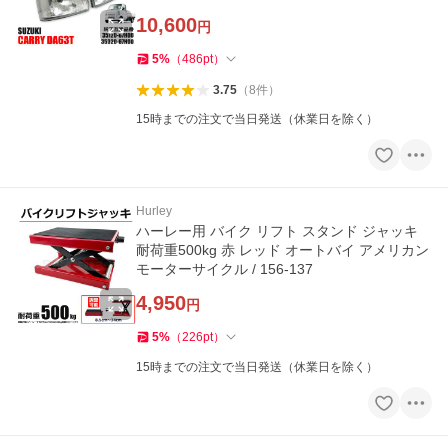
10,600
円
5
%
（
486
pt
）
3.75
（
8
件
）
15時までの注文で当日発送（休業日を除く）
Hurley
ハーレー用 バイク リフト スタンド ジャッキ
耐荷重500kg 赤 レッド オートバイ アメリカン
モーターサイクル / 156-137
4,950
円
5
%
（
226
pt
）
15時までの注文で当日発送（休業日を除く）