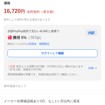
価格
16,720
円
送料無料
（
東京都
）
条件により送料が異なる場合があります。
全額PayPay残高で支払い&LINEと連携で
内訳
獲得
5
%
（
767
pt）
獲得のうち4.5%は
利用先・期間限定
ログインして確認
ご注意
表示よりも実際の付与数・付与率が少ない場合があります
詳細
（付与上限、未確定の付与等）
原則税抜価格が対象です。特典詳細は内訳でご確認ください。
条件達成でおトク
メーカー在庫確認後あり3日、なし1ヶ月以内に発送