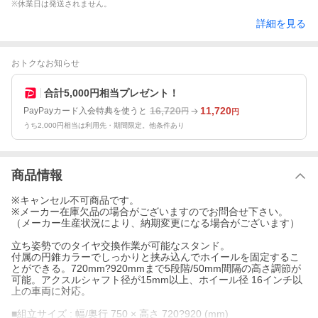
※休業日は発送されません。
詳細を見る
おトクなお知らせ
合計5,000円相当プレゼント！
16,720
11,720
PayPayカード入会特典を使うと
円
円
うち2,000円相当は利用先・期間限定。他条件あり
商品情報
※キャンセル不可商品です。
※メーカー在庫欠品の場合がございますのでお問合せ下さい。
（メーカー生産状況により、納期変更になる場合がございます）
立ち姿勢でのタイヤ交換作業が可能なスタンド。
付属の円錐カラーでしっかりと挟み込んでホイールを固定するこ
とができる。720mm?920mmまで5段階/50mm間隔の高さ調節が
可能。アクスルシャフト径が15mm以上、ホイール径 16インチ以
上の車両に対応。
■組立サイズ : 幅/奥行 750 × 高さ 720?920 (mm)