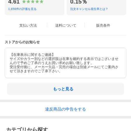
4.61
0.15％
1,656
件の評価を見る
注文キャンセル発生率とは？
支払い方法
送料について
販売条件
ストアからのお知らせ
【在庫表示に関するご連絡】
サイズやカラー別などの選択肢は在庫を確約する表示ではございませ
んので予めご了承のうえお買い求めお願い致します。
受注受付後に、メーカー欠品・完売の場合は別途メールにてご案内さ
せて頂きますのでご了承下さい。
もっと見る
違反
商品の
申告をする
カテゴリから探す