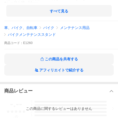
■シャフト径 : 14mm
■重量 : 7kg
すべて見る
車、バイク、自転車
バイク
メンテナンス用品
バイクメンテナンススタンド
商品
コード：
E1260
この商品を共有する
アフィリエイトで紹介する
商品レビュー
-.--
5
4
この
商品
に関するレビューはありません
3
2
1
-
件