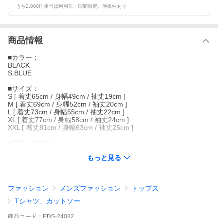
うち2,000円相当は利用先・期間限定。他条件あり
商品情報
■カラー：
BLACK
S.BLUE
■サイズ：
S [ 着丈65cm / 身幅49cm / 袖丈19cm ]
M [ 着丈69cm / 身幅52cm / 袖丈20cm ]
L [ 着丈73cm / 身幅55cm / 袖丈22cm ]
XL [ 着丈77cm / 身幅58cm / 袖丈24cm ]
XXL [ 着丈81cm / 身幅63cm / 袖丈25cm ]
■素材：綿100％
もっと見る
--------------------
クリア素材で入れたものが丸見えなポケTEE。
あなたのオススメしたいものやお気に入りのモノを入れてアピー
ファッション
メンズファッション
トップス
ルしちゃいましょう！
中身が強調されるグラフィックをポケットの背景にプリントしま
Tシャツ、カットソー
したのでとっても目立ちます。
最近話題のあいつステッカーを仕込むのもありですね。
商品
コード：
PDS-24032