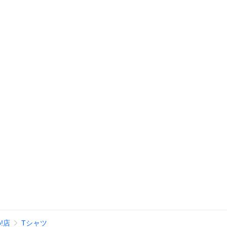
o!店
Tシャツ