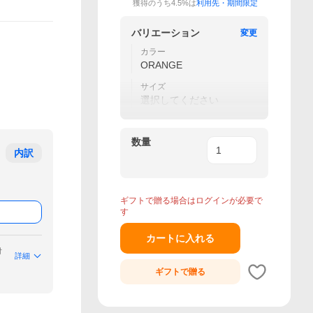
獲得のうち4.5%は
利用先・期間限定
バリエーション
変更
カラー
ORANGE
サイズ
選択してください
数量
内訳
ギフトで贈る場合はログインが必要で
す
カートに入れる
付
詳細
ギフトで
贈る