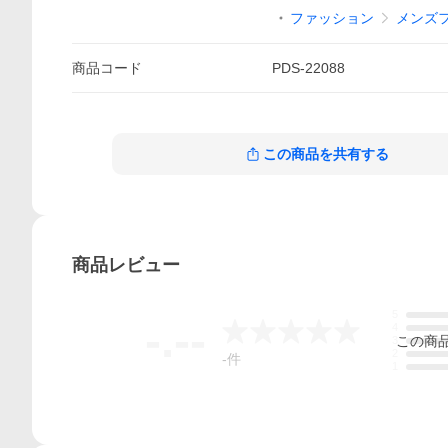
ファッション
メンズ
商品
コード
PDS-22088
この商品を共有する
商品
レビュー
5
-.--
4
この
商
3
2
-
件
1