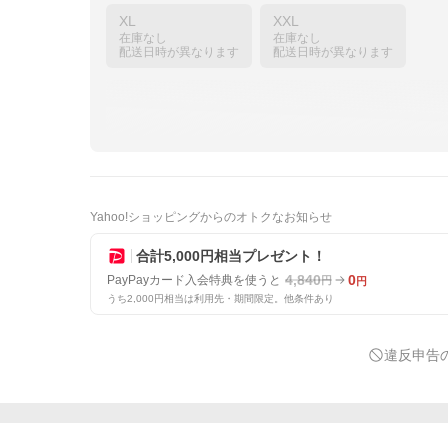
XL
XXL
在庫なし
在庫なし
配送日時が異なります
配送日時が異なります
Yahoo!ショッピングからのオトクなお知らせ
合計5,000円相当プレゼント！
4,840
0
PayPayカード入会特典を使うと
円
円
うち2,000円相当は利用先・期間限定。他条件あり
違反申告