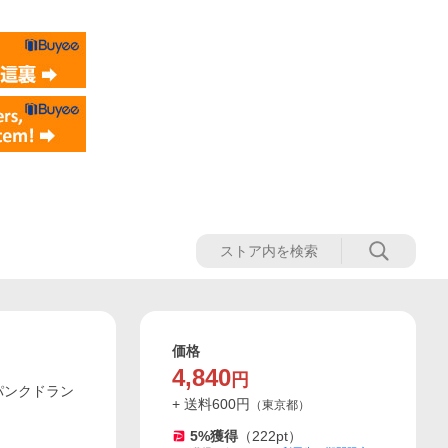
価格
4,840
円
 パンクドラン
+ 送料
600
円
（
東京都
）
5
%獲得
（
222
pt）