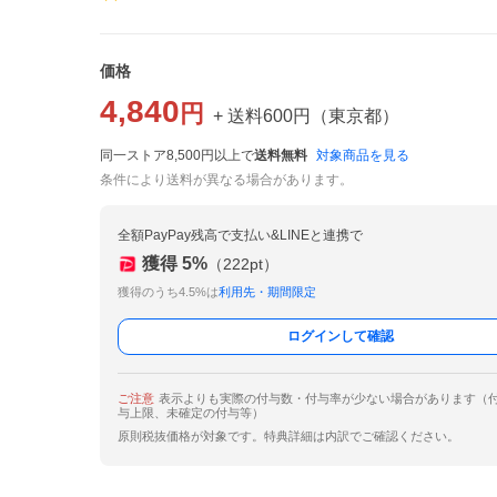
価格
4,840
円
+ 送料
600
円
（
東京都
）
同一ストア8,500円以上で
送料無料
対象商品を見る
条件により送料が異なる場合があります。
全額PayPay残高で支払い&LINEと連携で
獲得
5
%
（
222
pt）
獲得のうち4.5%は
利用先・期間限定
ログインして確認
ご注意
表示よりも実際の付与数・付与率が少ない場合があります（
与上限、未確定の付与等）
原則税抜価格が対象です。特典詳細は内訳でご確認ください。