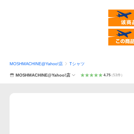
MOSHMACHINE@Yahoo!店
Tシャツ
MOSHMACHINE@Yahoo!店
4.75
（
53
件
）