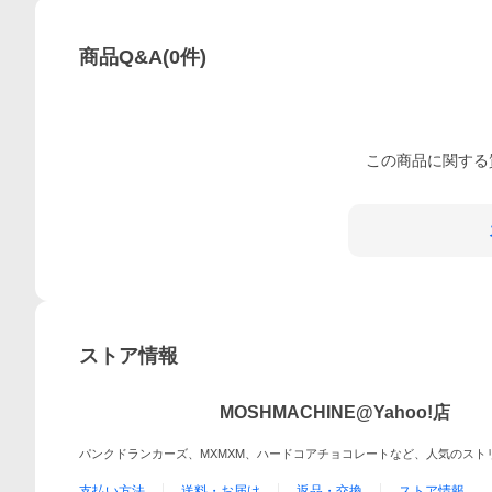
商品Q&A
(
0
件)
この
商品
に関する
ストア情報
MOSHMACHINE@Yahoo!店
パンクドランカーズ、MXMXM、ハードコアチョコレートなど、人気のスト
支払い方法
送料・お届け
返品・交換
ストア情報