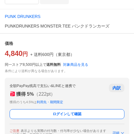
PUNK DRUNKERS
PUNKDRUNKERS MONSTER.TEE パンクドランカーズ
価格
4,840
円
+ 送料
600
円
（
東京都
）
同一ストア8,500円以上で
送料無料
対象商品を見る
条件により送料が異なる場合があります。
全額PayPay残高で支払い&LINEと連携で
内訳
獲得
5
%
（
222
pt）
獲得のうち4.5%は
利用先・期間限定
ログインして確認
ご注意
表示よりも実際の付与数・付与率が少ない場合があります
詳細