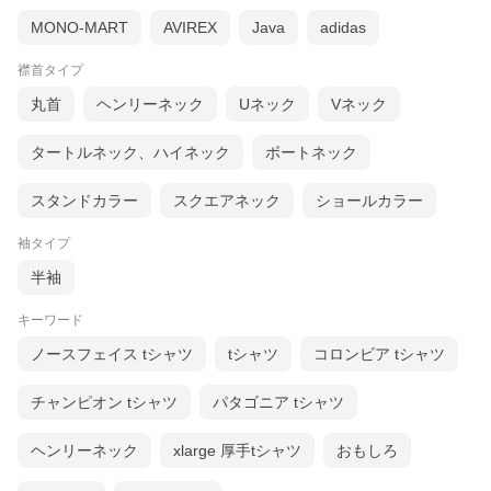
MONO-MART
AVIREX
Java
adidas
襟首タイプ
丸首
ヘンリーネック
Uネック
Vネック
タートルネック、ハイネック
ボートネック
スタンドカラー
スクエアネック
ショールカラー
袖タイプ
半袖
キーワード
ノースフェイス tシャツ
tシャツ
コロンビア tシャツ
チャンピオン tシャツ
パタゴニア tシャツ
ヘンリーネック
xlarge 厚手tシャツ
おもしろ