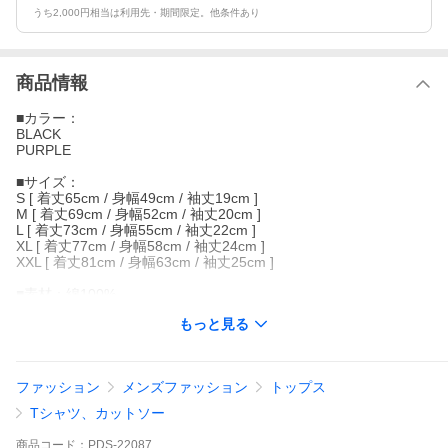
うち2,000円相当は利用先・期間限定。他条件あり
商品情報
■カラー：
BLACK
PURPLE
■サイズ：
S [ 着丈65cm / 身幅49cm / 袖丈19cm ]
M [ 着丈69cm / 身幅52cm / 袖丈20cm ]
L [ 着丈73cm / 身幅55cm / 袖丈22cm ]
XL [ 着丈77cm / 身幅58cm / 袖丈24cm ]
XXL [ 着丈81cm / 身幅63cm / 袖丈25cm ]
■素材：綿100%
もっと見る
--------------------
悲しき怪物フランケンシュタイン。
そんなフランケンシュタインがカッコいいグラデーションプリン
ファッション
メンズファッション
トップス
トに！
どっちの色もいいよね〜。
Tシャツ、カットソー
その表情に映るのは、怒りか？悲しみか？
商品
コード：
PDS-22087