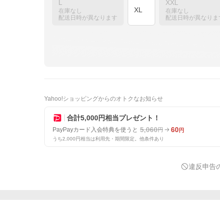
L
XXL
XL
在庫なし
在庫なし
配送日時が異なります
配送日時が異なりま
Yahoo!ショッピングからのオトクなお知らせ
合計5,000円相当プレゼント！
5,060
60
PayPayカード入会特典を使うと
円
円
うち2,000円相当は利用先・期間限定。他条件あり
違反申告