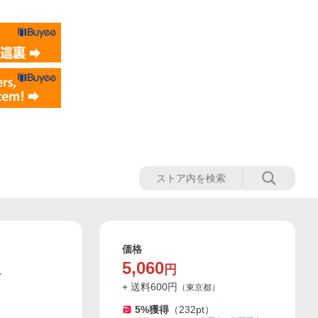
価格
5,060
円
ズ
+ 送料
600
円
（
東京都
）
5
%獲得
（
232
pt）