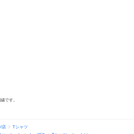
刺繍です。
o!店
Tシャツ