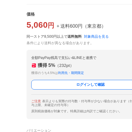
価格
5,060
円
+ 送料
600
円
（
東京都
）
同一ストア8,500円以上で
送料無料
対象商品を見る
条件により送料が異なる場合があります。
全額PayPay残高で支払い&LINEと連携で
獲得
5
%
（
232
pt）
獲得のうち4.5%は
利用先・期間限定
ログインして確認
ご注意
表示よりも実際の付与数・付与率が少ない場合があります（
与上限、未確定の付与等）
原則税抜価格が対象です。特典詳細は内訳でご確認ください。
バリエーション