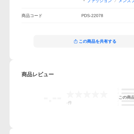
ファッション
メンズ
商品
コード
PDS-22078
この商品を共有する
商品
レビュー
5
-.--
4
この
商
3
2
-
件
1