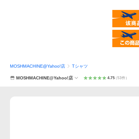
MOSHMACHINE@Yahoo!店
Tシャツ
MOSHMACHINE@Yahoo!店
4.75
（
53
件
）