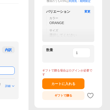
獲得のうち4.5%は
利用先・期間限定
バリエーション
変更
カラー
ORANGE
サイズ
選択してください
内訳
数量
ギフトで贈る場合はログインが必要で
す
カートに入れる
付
詳細
ギフトで
贈る