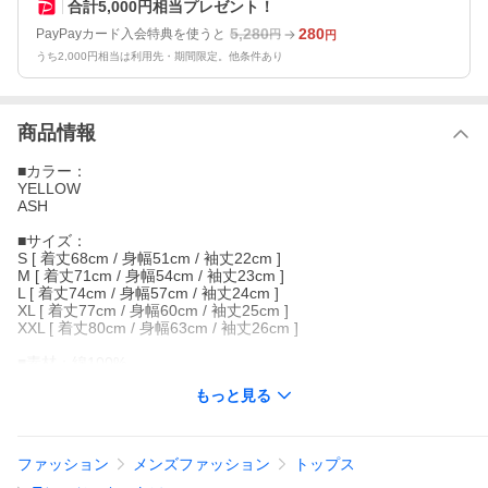
合計5,000円相当プレゼント！
5,280
280
PayPayカード入会特典を使うと
円
円
うち2,000円相当は利用先・期間限定。他条件あり
商品情報
■カラー：
YELLOW
ASH
■サイズ：
S [ 着丈68cm / 身幅51cm / 袖丈22cm ]
M [ 着丈71cm / 身幅54cm / 袖丈23cm ]
L [ 着丈74cm / 身幅57cm / 袖丈24cm ]
XL [ 着丈77cm / 身幅60cm / 袖丈25cm ]
XXL [ 着丈80cm / 身幅63cm / 袖丈26cm ]
■素材：綿100%
もっと見る
--------------------
フロントは鳥居のワンポイント刺繍で、
バックは「忍者が三角をバーン」！！
ファッション
メンズファッション
トップス
厚手ボディなのでいつもと違っていい感じです。