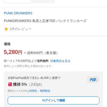
PUNK DRUNKERS
PUNKDRUNKERS 鳥居と忍者TEE パンクドランカーズ
1
件のレビュー
価格
5,280
円
+ 送料
600
円
（
東京都
）
同一ストア8,500円以上で
送料無料
対象商品を見る
条件により送料が異なる場合があります。
全額PayPay残高で支払い&LINEと連携で
内訳
獲得
5
%
（
242
pt）
獲得のうち4.5%は
利用先・期間限定
ログインして確認