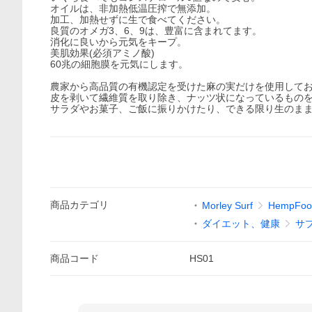
オイルは、非加熱低温圧搾で無添加。
加工、加熱せずに生で食べてください。
良質のオメガ3、6、9は、豊富に含まれてます。
消化に良いから元気をキープ。
美肌効果(必須アミノ酸)
60兆の細胞膜を元気にします。
農家から高品質の有機認定を受けた麻の実だけを使用して
皮を剥いて繊維質を取り除き、ナッツ状になっているもの
サラダやお菓子、ご飯に振りかけたり、できる限り生のま
商品
カテゴリ
Morley Surf
HempF
ダイエット、健康
サ
商品
コード
HS01