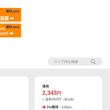
価格
2,343
円
+ 送料
450
円
（
東京都
）
5
%獲得
（
106
pt）