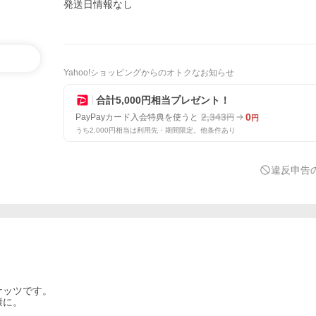
発送日情報なし
Yahoo!ショッピングからのオトクなお知らせ
合計5,000円相当プレゼント！
2,343
0
PayPayカード入会特典を使うと
円
円
うち2,000円相当は利用先・期間限定。他条件あり
違反申告
ナッツです。
康に。