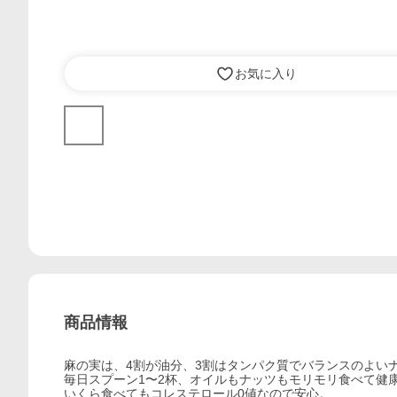
お気に入り
商品情報
麻の実は、4割が油分、3割はタンパク質でバランスのよい
毎日スプーン1〜2杯、オイルもナッツもモリモリ食べて健
いくら食べてもコレステロール0値なので安心。