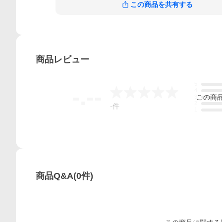
この商品を共有する
商品
レビュー
5
-.--
4
この
商
3
2
-
件
1
商品Q&A
(
0
件)