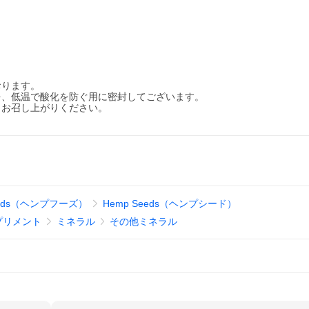
おります。
を、低温で酸化を防ぐ用に密封してございます。
まお召し上がりください。
oods（ヘンプフーズ）
Hemp Seeds（ヘンプシード）
プリメント
ミネラル
その他ミネラル