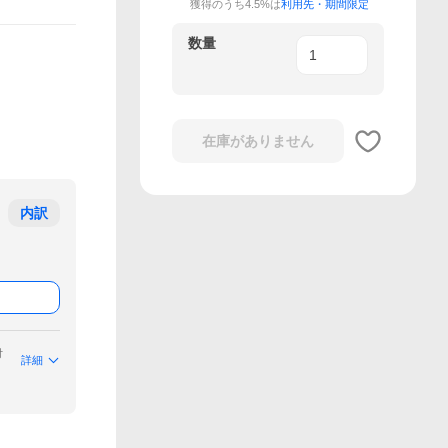
獲得のうち4.5%は
利用先・期間限定
数量
在庫がありません
内訳
付
詳細