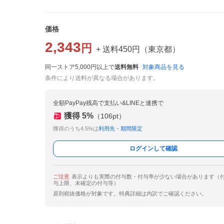
価格
2,343
円
+ 送料
450
円
（
東京都
）
同一ストア5,000円以上で
送料無料
対象商品を見る
条件により送料が異なる場合があります。
全額PayPay残高で支払い&LINEと連携で
獲得
5
%
（
106
pt）
獲得のうち4.5%は
利用先・期間限定
ログインして確認
ご注意
表示よりも実際の付与数・付与率が少ない場合があります（
与上限、未確定の付与等）
原則税抜価格が対象です。特典詳細は内訳でご確認ください。