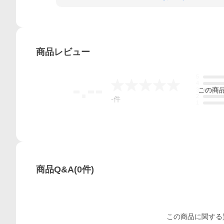
商品
レビュー
5
-.--
4
この
商
3
2
-
件
1
商品Q&A
(
0
件)
この
商品
に関する