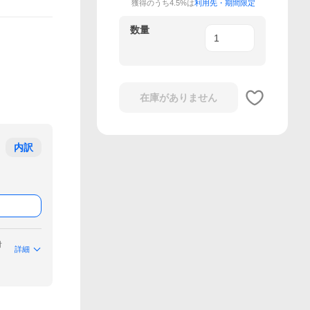
獲得のうち4.5%は
利用先・期間限定
数量
在庫がありません
内訳
付
詳細