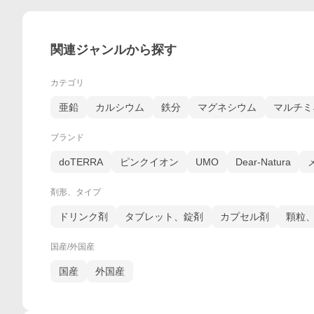
関連ジャンルから探す
カテゴリ
亜鉛
カルシウム
鉄分
マグネシウム
マルチミ
ブランド
doTERRA
ピンクイオン
UMO
Dear-Natura
剤形、タイプ
ドリンク剤
タブレット、錠剤
カプセル剤
顆粒
国産/外国産
国産
外国産