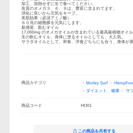
加工、加熱せずに生で食べてください。
良質のオメガ３、６、９は、豊富に含まれてます。
消化に良いから元気をキープ。
美肌効果（必須アミノ酸）
６０兆の細胞膜を元気にします。
新感覚、飲むオイル
17,000mg のオメガオイルが含まれている最高級植物オイ
生の飲むオイル、身体に塗るオイルとしても、大人気。
サラダオイルとして、和食、洋食どちらにも合う、身体が
商品
カテゴリ
Morley Surf
HempF
ダイエット、健康
サ
商品
コード
HO01
この商品を共有する