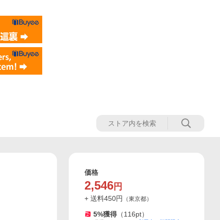
価格
2,546
円
+ 送料
450
円
（
東京都
）
5
%獲得
（
116
pt）