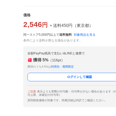
価格
2,546
円
+ 送料
450
円
（
東京都
）
同一ストア5,000円以上で
送料無料
対象商品を見る
条件により送料が異なる場合があります。
全額PayPay残高で支払い&LINEと連携で
獲得
5
%
（
116
pt）
獲得のうち4.5%は
利用先・期間限定
ログインして確認
ご注意
表示よりも実際の付与数・付与率が少ない場合があります（
与上限、未確定の付与等）
原則税抜価格が対象です。特典詳細は内訳でご確認ください。