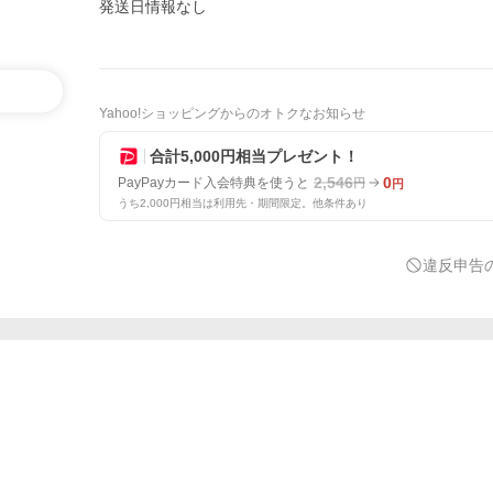
発送日情報なし
Yahoo!ショッピングからのオトクなお知らせ
合計5,000円相当プレゼント！
2,546
0
PayPayカード入会特典を使うと
円
円
うち2,000円相当は利用先・期間限定。他条件あり
違反申告