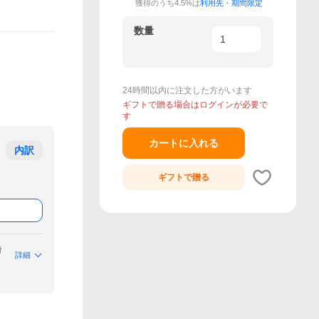
獲得のうち4.5%は
利用先・期間限定
数量
24時間以内に注文した方がいます
ギフトで贈る場合はログインが必要で
す
カートに入れる
内訳
ギフトで
贈る
付
詳細