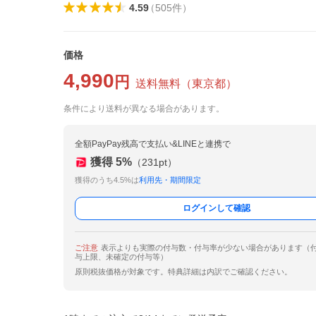
4.59
（
505
件
）
価格
4,990
円
送料無料
（
東京都
）
条件により送料が異なる場合があります。
全額PayPay残高で支払い&LINEと連携で
獲得
5
%
（
231
pt）
獲得のうち4.5%は
利用先・期間限定
ログインして確認
ご注意
表示よりも実際の付与数・付与率が少ない場合があります（
与上限、未確定の付与等）
原則税抜価格が対象です。特典詳細は内訳でご確認ください。