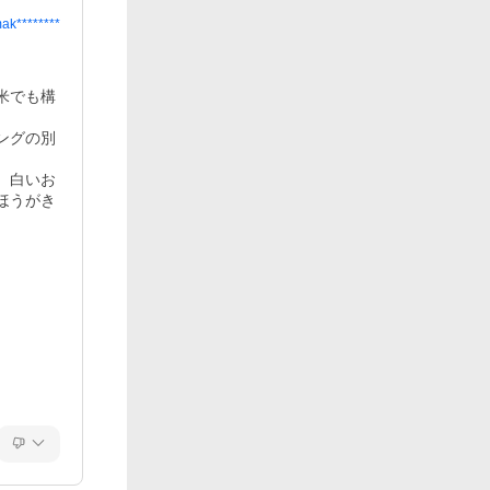
ak********
米でも構
ングの別
、白いお
ほうがき