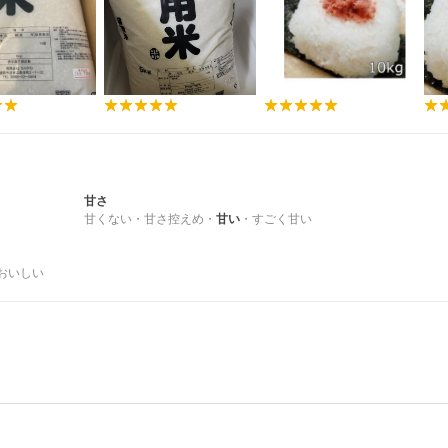
甘さ
甘くない
・
甘さ控えめ
・
甘い
・
すごく甘い
おいしい