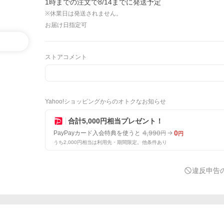
1時までの注文で8/14までに発送予定
※休業日は発送されません。
お届け日指定可
ストアコメント
Yahoo!ショッピングからのオトクなお知らせ
合計5,000円相当プレゼント！
4,990
0
PayPayカード入会特典を使うと
円
円
うち2,000円相当は利用先・期間限定。他条件あり
違反申告