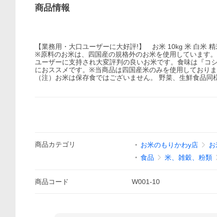
商品情報
【業務用・大口ユーザーに大好評!】 お米 10kg 米 白米
※原料のお米は、四国産の規格外のお米を使用しています
ユーザーに支持され大変評判の良いお米です。食味は『コ
におススメです。※当商品は四国産米のみを使用しておりま
（注）お米は保存食ではございません。 野菜、生鮮食品同
商品
カテゴリ
お米のもりかわy店
お
食品
米、雑穀、粉類
商品
コード
W001-10