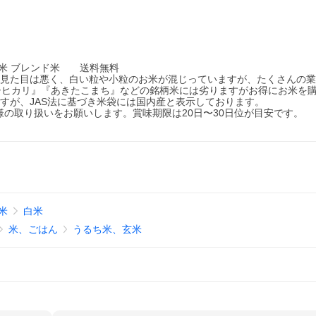
 精米 ブレンド米 送料無料
。見た目は悪く、白い粒や小粒のお米が混じっていますが、たくさんの
シヒカリ』『あきたこまち』などの銘柄米には劣りますがお得にお米を
すが、JAS法に基づき米袋には国内産と表示しております。
様の取り扱いをお願いします。賞味期限は20日〜30日位が目安です。
米
白米
米、ごはん
うるち米、玄米