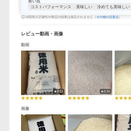
良い点
コストパフォーマンス
美味しい
冷めても美味しい
AI回答の正確性や商品の効果は保証されません（
その他の注意点
）
レビュー動画・画像
動画
0:11
0:16
画像