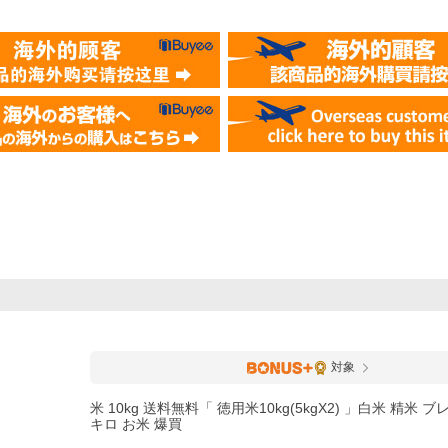
対象
米 10kg 送料無料「 徳用米10kg(5kgX2) 」白米 精米 ブ
キロ お米 爆買