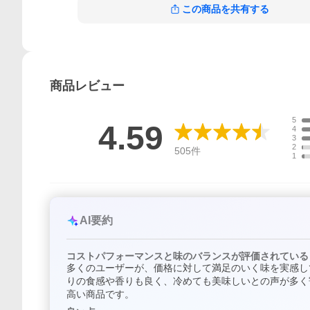
この商品を共有する
商品
レビュー
5
4.59
4
3
2
505
件
1
AI要約
コストパフォーマンスと味のバランスが評価されている
多くのユーザーが、価格に対して満足のいく味を実感し
りの食感や香りも良く、冷めても美味しいとの声が多く
高い商品です。