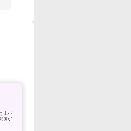
き上が
足度が