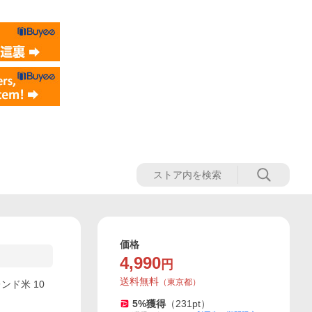
価格
4,990
円
送料無料
（
東京都
）
レンド米 10
5
%獲得
（
231
pt）