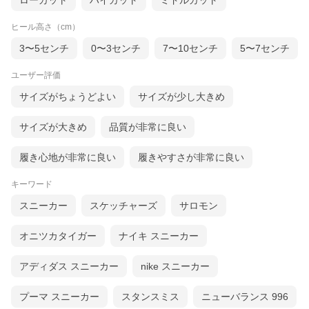
ローカット
ハイカット
ミドルカット
ヒール高さ（cm）
3〜5センチ
0〜3センチ
7〜10センチ
5〜7センチ
オフホワイト
ユーザー評価
サイズがちょうどよい
サイズが少し大きめ
┃カテゴリから探す
サイズが大きめ
品質が非常に良い
履き心地が非常に良い
履きやすさが非常に良い
キーワード
スニーカー
スケッチャーズ
サロモン
┃ブランドから探す
オニツカタイガー
ナイキ スニーカー
アディダス スニーカー
nike スニーカー
プーマ スニーカー
スタンスミス
ニューバランス 996