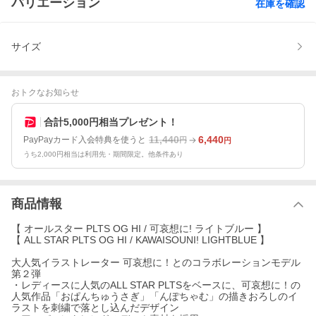
バリエーション
在庫を確認
サイズ
おトクなお知らせ
合計5,000円相当プレゼント！
11,440
6,440
PayPayカード入会特典を使うと
円
円
うち2,000円相当は利用先・期間限定。他条件あり
商品情報
【 オールスター PLTS OG HI / 可哀想に! ライトブルー 】
【 ALL STAR PLTS OG HI / KAWAISOUNI! LIGHTBLUE 】
大人気イラストレーター 可哀想に！とのコラボレーションモデル
第２弾
・レディースに人気のALL STAR PLTSをベースに、可哀想に！の
人気作品「おぱんちゅうさぎ」「んぽちゃむ」の描きおろしのイ
ラストを刺繍で落とし込んだデザイン