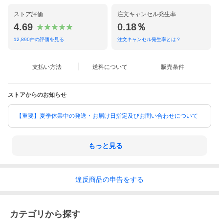
製品仕様・デザインは改良のため予告なく変更される場合がありますのでご了承く
ださい。
ストア評価
注文キャンセル発生率
※ご注文画面にてご注文を確定後は、ご注文内容の取消・変更・追加を承ることがで
4.69
0.18％
きません。あらかじめご了承下さい。
※2回以上に分けてご注文いただいた場合、同梱（ひとつの配送にまとめて出荷）対
12,890
件の評価を見る
注文キャンセル発生率とは？
応を承ることができません。あらかじめご了承下さい。
バリエーション
支払い方法
送料について
販売条件
ストアからのお知らせ
【重要】夏季休業中の発送・お届け日指定及びお問い合わせについて
もっと見る
違反
商品の
申告をする
カテゴリから探す