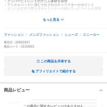
・アッパーにトレンドのデニム素材を採用
・アンクルパッチに潜むそれぞれのキャラクターがポイント
・タンには左右で異なるキャラクターの顔が入ったラベルを採用
したファンの心をくすぐる仕様
・インソールには描きおろしのロゴを採用
もっと見る
・キャラクターとオールスターが組み合わさった描きおろしのイ
ラストが入ったオリジナルカートンを採用
(素材：アッパー) デニム
ファッション
メンズファッション
シューズ
スニーカー
(素材：底材) ラバー
(原産地) INDONESIA
発売日：
2025/10/17
(サイズ) 22.0cm/US3 22.5cm/US3.5 23.0cm/US4 23.5cm/US4.5 2
4.0cm/US5 24.5cm/US5.5 25.0cm/US6
商品
コード：
31316601
(検索キーワード) コンバース CONVERSE スニーカー レディース
オールスター PLTS OG HI / 可哀想に! ライトブルー ALL STAR お
ぱんちゅうさぎ んぽちゃむ ハイカット シューズ 靴
この商品を共有する
アフィリエイトで紹介する
商品レビュー
-.--
5
4
この
商品
に関するレビューはありません
3