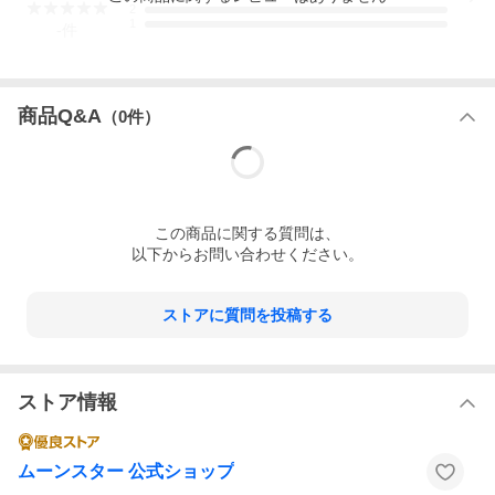
2
1
-
件
商品Q&A
（
0
件）
この
商品
に関する質問は、
以下からお問い合わせください。
カラー
ライトブルー
ストアに質問を投稿する
素 材
アッパー：デニム
ソール：ラバー
生産国
INDONESIA
ストア情報
※「EVA素材」とはエチレン、ビニール、アセテート樹脂を発泡させた柔らかくて厚
い底材です。
※写真の色と実際の商品の色は多少異なる場合がございます。
ムーンスター 公式ショップ
※商品画像はメーカーサンプル品の画像です。