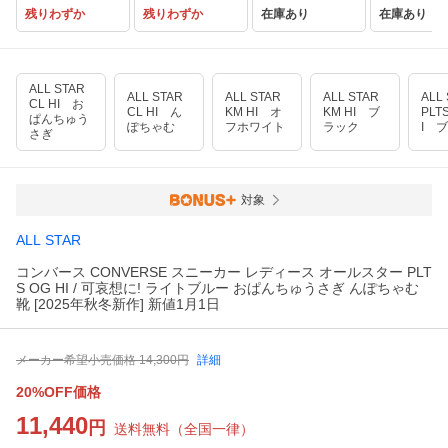
残りわずか
残りわずか
在庫あり
在庫あり
ALL STAR
ALL STAR
ALL STAR
ALL STAR
ALL
CL HI お
CL HI ん
KM HI オ
KM HI ブ
PLT
ぱんちゅう
ぽちゃむ
フホワイト
ラック
I 
さぎ
対象
ALL STAR
コンバース CONVERSE スニーカー レディース オールスター PLT
S OG HI / 可哀想に! ライトブルー おぱんちゅうさぎ んぽちゃむ
靴 [2025年秋冬新作] 新値1月1日
メーカー希望小売価格
14,300
円
詳細
20%OFF価格
11,440
円
送料無料
（
全国一律
）