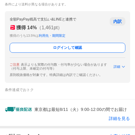
条件により送料が異なる場合があります。
全額PayPay残高で支払い&LINEと連携で
内訳
獲得
14
%
（
1,461
pt）
獲得のうち13.5%は
利用先・期間限定
ログインして確認
ご注意
表示よりも実際の付与数・付与率が少ない場合があります
詳細
（付与上限、未確定の付与等）
原則税抜価格が対象です。特典詳細は内訳でご確認ください。
条件達成でおトク
東京都は最短8/11（火）9:00-12:00の間でお届け
詳細を見る