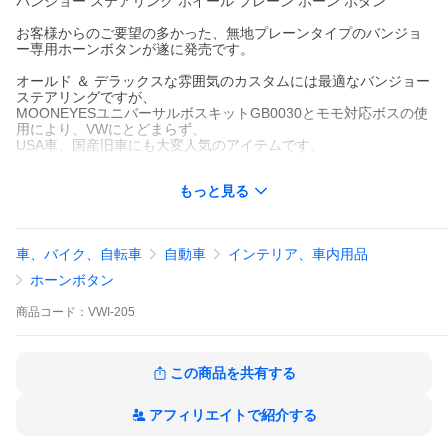
バンジョー ステアリング ホイール プレーン ホーン ボタン
お客様からのご要望の多かった、無地プレーンタイプのバンジョ
ー専用ホーンボタンが遂に発売です。
オールド ＆ デラックスな雰囲気のカスタムには最適なバンジョー
ステアリングですが、
MOONEYESユニバーサルボスキットGB0030とモモ対応ボスの使
用により、VWにとどまらず、
USA車、国産旧車にも大変人気のアイテムです。
ステッカーやペイントで、オリジナルのホーンボタンにカスタム
もっと見る
して下さい!
カラー：A.アイボリー、B.ブラック
車、バイク、自転車
自動車
インテリア、車内用品
＊プラスチック製
＊MOONEYESユニバーサルボスキットGB0030は
こちら
ホーンボタン
商品
コード：
VWI-205
この商品を共有する
アフィリエイトで紹介する