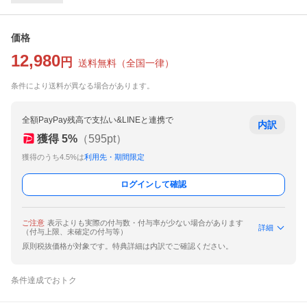
価格
12,980
円
送料無料
（
全国一律
）
条件により送料が異なる場合があります。
全額PayPay残高で支払い&LINEと連携で
内訳
獲得
5
%
（
595
pt）
獲得のうち4.5%は
利用先・期間限定
ログインして確認
ご注意
表示よりも実際の付与数・付与率が少ない場合があります
詳細
（付与上限、未確定の付与等）
原則税抜価格が対象です。特典詳細は内訳でご確認ください。
条件達成でおトク