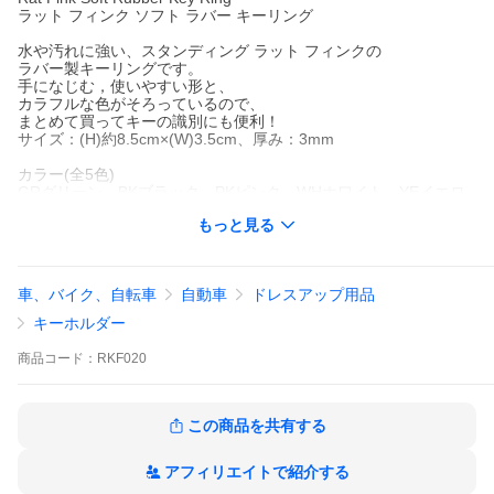
ラット フィンク ソフト ラバー キーリング
水や汚れに強い、スタンディング ラット フィンクの
ラバー製キーリングです。
手になじむ，使いやすい形と、
カラフルな色がそろっているので、
まとめて買ってキーの識別にも便利！
サイズ：(H)約8.5cm×(W)3.5cm、厚み：3mm
カラー(全5色)
GRグリーン、BKブラック、PKピンク、WHホワイト、YEイエロ
ー
もっと見る
車、バイク、自転車
自動車
ドレスアップ用品
キーホルダー
商品
コード：
RKF020
この商品を共有する
アフィリエイトで紹介する