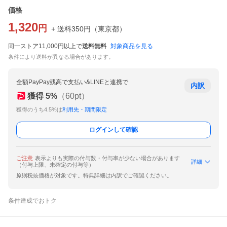
価格
1,320
円
+ 送料
350
円
（
東京都
）
同一ストア11,000円以上で
送料無料
対象商品を見る
条件により送料が異なる場合があります。
全額PayPay残高で支払い&LINEと連携で
内訳
獲得
5
%
（
60
pt）
獲得のうち4.5%は
利用先・期間限定
ログインして確認
ご注意
表示よりも実際の付与数・付与率が少ない場合があります
詳細
（付与上限、未確定の付与等）
原則税抜価格が対象です。特典詳細は内訳でご確認ください。
条件達成でおトク