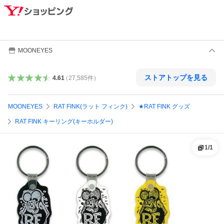
MOONEYES
ストアトップを見る
4.61
（
27,585
件
）
MOONEYES
RAT FINK(ラット フィンク)
★RAT FINK グッズ
RAT FINK キーリング(キーホルダー)
1
/
1