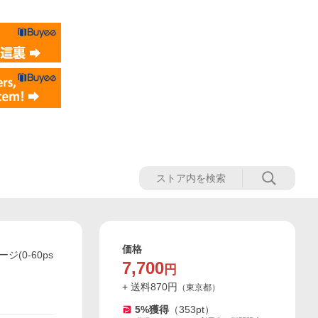
価格
(0-60ps
7,700
円
+ 送料
870
円
（
東京都
）
5
%獲得
（
353
pt）