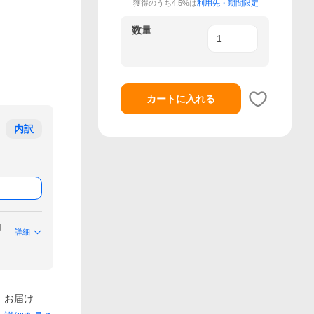
獲得のうち4.5%は
利用先・期間限定
数量
カートに入れる
内訳
付
詳細
）お届け