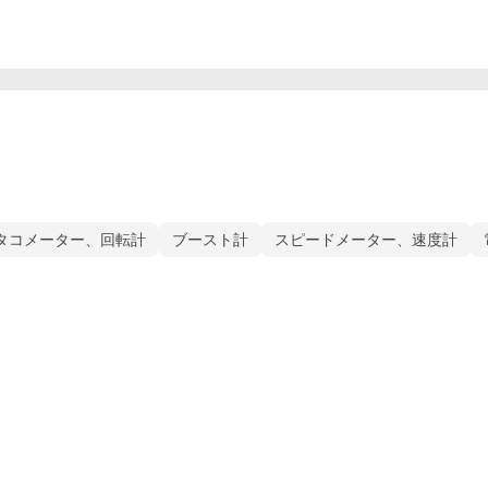
タコメーター、回転計
ブースト計
スピードメーター、速度計