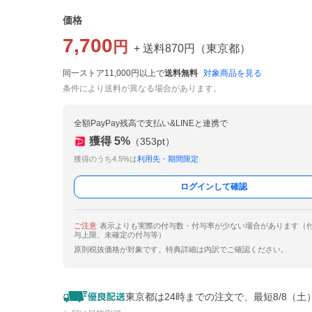
価格
7,700
円
+ 送料
870
円
（
東京都
）
同一ストア11,000円以上で
送料無料
対象商品を見る
条件により送料が異なる場合があります。
全額PayPay残高で支払い&LINEと連携で
獲得
5
%
（
353
pt）
獲得のうち4.5%は
利用先・期間限定
ログインして確認
ご注意
表示よりも実際の付与数・付与率が少ない場合があります（
与上限、未確定の付与等）
原則税抜価格が対象です。特典詳細は内訳でご確認ください。
東京都は24時までの注文で、最短8/8（土