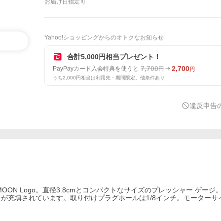
お届け日指定可
Yahoo!ショッピングからのオトクなお知らせ
合計5,000円相当プレゼント！
7,700
2,700
PayPayカード入会特典を使うと
円
円
うち2,000円相当は利用先・期間限定。他条件あり
違反申告
ace w/MOON Logo。直径3.8cmとコンパクトなサイズのプレッシャー ゲー
が充填されています。取り付けプラグホールは1/8インチ。モーターサ