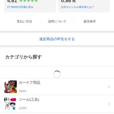
4.61
0.86％
27,585
件の評価を見る
注文キャンセル発生率とは？
支払い方法
送料について
販売条件
違反
商品の
申告をする
カテゴリから探す
カーケア用品
(
50
件)
ツール(工具)
(
14
件)