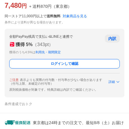
7,480
円
+ 送料
870
円
（
東京都
）
同一ストア11,000円以上で
送料無料
対象商品を見る
条件により送料が異なる場合があります。
全額PayPay残高で支払い&LINEと連携で
内訳
獲得
5
%
（
343
pt）
獲得のうち4.5%は
利用先・期間限定
ログインして確認
ご注意
表示よりも実際の付与数・付与率が少ない場合があります
詳細
（付与上限、未確定の付与等）
原則税抜価格が対象です。特典詳細は内訳でご確認ください。
条件達成でおトク
東京都は24時までの注文で、最短8/8（土）お届け