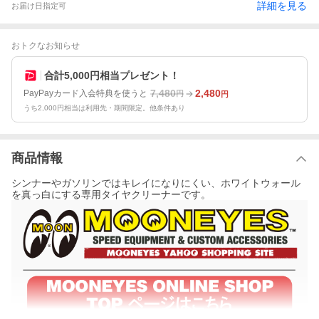
詳細を見る
お届け日指定可
おトクなお知らせ
合計5,000円相当プレゼント！
7,480
2,480
PayPayカード入会特典を使うと
円
円
うち2,000円相当は利用先・期間限定。他条件あり
商品情報
シンナーやガソリンではキレイになりにくい、ホワイトウォール
を真っ白にする専用タイヤクリーナーです。