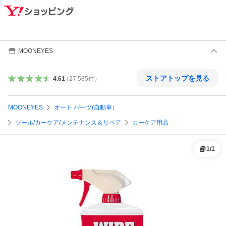
MOONEYES
ストアトップを見る
4.61
（
27,585
件
）
MOONEYES
オート パーツ(自動車）
ツール/カーケア/メンテナンス＆リペア
カーケア用品
1
/
1