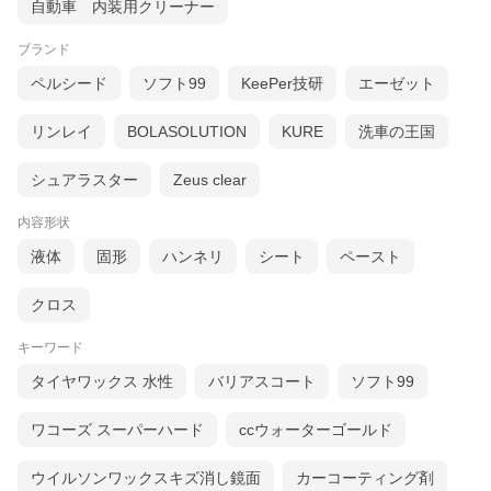
自動車 内装用クリーナー
ブランド
ペルシード
ソフト99
KeePer技研
エーゼット
リンレイ
BOLASOLUTION
KURE
洗車の王国
シュアラスター
Zeus clear
内容形状
液体
固形
ハンネリ
シート
ペースト
クロス
キーワード
タイヤワックス 水性
バリアスコート
ソフト99
ワコーズ スーパーハード
ccウォーターゴールド
ウイルソンワックスキズ消し鏡面
カーコーティング剤