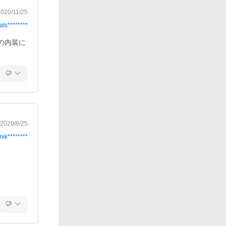
2020/11/25
ats********
の内装に
2020/8/25
mik********