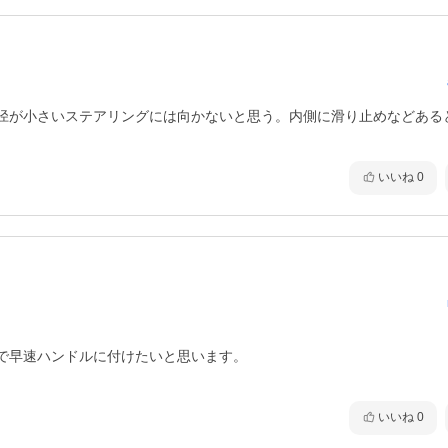
径が小さいステアリングには向かないと思う。内側に滑り止めなどある
いいね
0
で早速ハンドルに付けたいと思います。

いいね
0