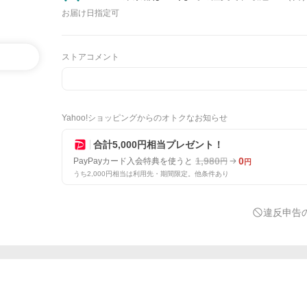
お届け日指定可
ストアコメント
Yahoo!ショッピングからのオトクなお知らせ
合計5,000円相当プレゼント！
1,980
0
PayPayカード入会特典を使うと
円
円
うち2,000円相当は利用先・期間限定。他条件あり
違反申告