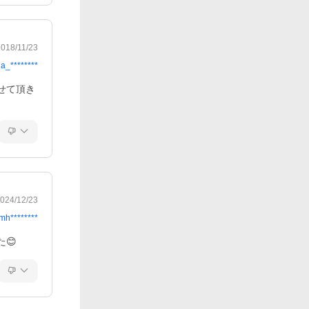
2018/11/23
a_********
せて頂き
024/12/23
mh********
😊