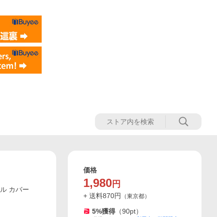
価格
1,980
円
ール カバー
+ 送料
870
円
（
東京都
）
5
%獲得
（
90
pt）