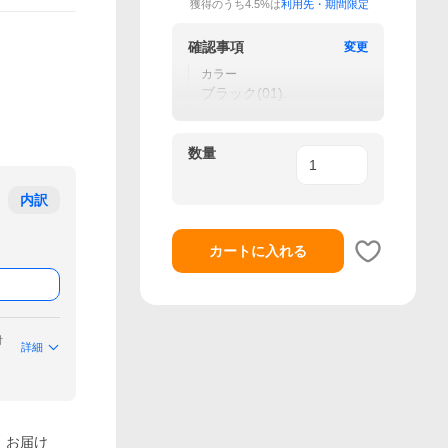
獲得のうち4.5%は
利用先・期間限定
確認事項
変更
カラー
ブラック(01).
数量
内訳
カートに入れる
付
詳細
）お届け