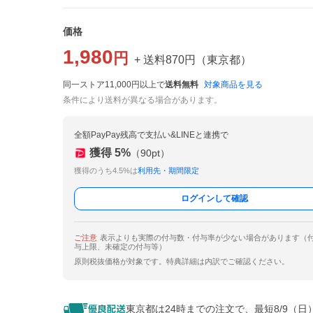
価格
1,980
円
+ 送料
870
円
（
東京都
）
同一ストア11,000円以上で
送料無料
対象商品を見る
条件により送料が異なる場合があります。
全額PayPay残高で支払い&LINEと連携で
獲得
5
%
（
90
pt）
獲得のうち4.5%は
利用先・期間限定
ログインして確認
ご注意
表示よりも実際の付与数・付与率が少ない場合があります（
与上限、未確定の付与等）
原則税抜価格が対象です。特典詳細は内訳でご確認ください。
東京都は24時までの注文で、最短8/9（日