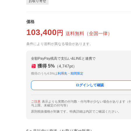
お取り寄せ
価格
103,400
円
送料無料
（
全国一律
）
条件により送料が異なる場合があります。
全額PayPay残高で支払い&LINEと連携で
獲得
5
%
（
4,747
pt）
獲得のうち4.5%は
利用先・期間限定
ログインして確認
ご注意
表示よりも実際の付与数・付与率が少ない場合があります（
与上限、未確定の付与等）
原則税抜価格が対象です。特典詳細は内訳でご確認ください。