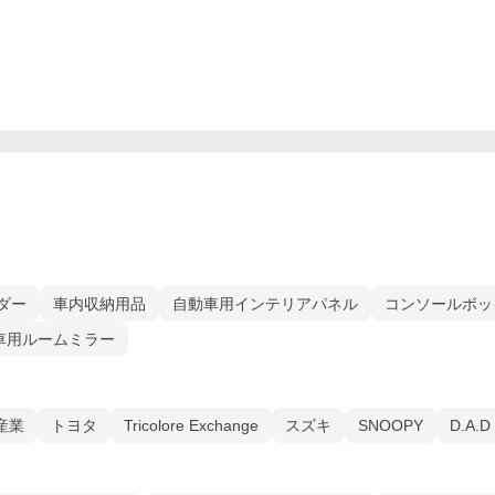
ダー
車内収納用品
自動車用インテリアパネル
コンソールボッ
車用ルームミラー
産業
トヨタ
Tricolore Exchange
スズキ
SNOOPY
D.A.D