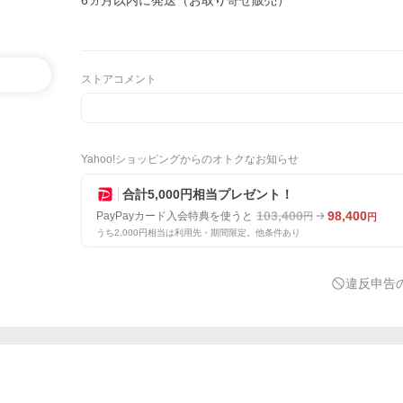
6ヵ月以内に発送（お取り寄せ販売）
ストアコメント
Yahoo!ショッピングからのオトクなお知らせ
合計5,000円相当プレゼント！
103,400
98,400
PayPayカード入会特典を使うと
円
円
うち2,000円相当は利用先・期間限定。他条件あり
違反申告