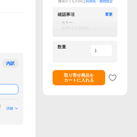
獲得のうち4.5%は
利用先・期間限定
確認事項
変更
カラー
ホワイト(WH).
数量
内訳
取り寄せ商品を
カートに入れる
付
詳細