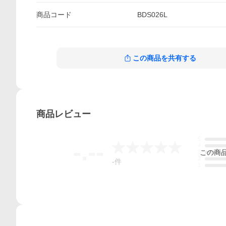
商品
コード
BDS026L
この商品を共有する
商品
レビュー
5
-.--
4
この
商
3
2
-
件
1