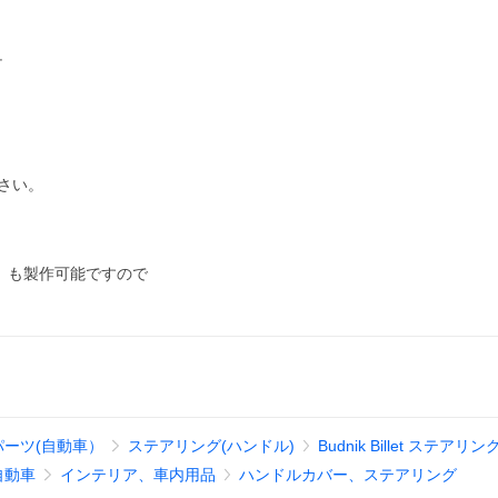
チ
。
ださい。
39cm）も製作可能ですので
パーツ(自動車）
ステアリング(ハンドル)
Budnik Billet ステア
自動車
インテリア、車内用品
ハンドルカバー、ステアリング