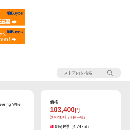
価格
ring Whe
103,400
円
送料無料
（
全国一律
）
5
%獲得
（
4,747
pt）