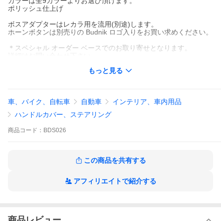
カラーは全9カラーよりお選び頂けます。
ポリッシュ仕上げ
ボスアダプターはレカラ用を流用(別途)します。
ホーンボタンは別売りの Budnik ロゴ入りをお買い求めください。
＊スペシャル オーダー ベースでのお取り寄せとなります。
詳細はお問い合わせ下さい。
もっと見る
＊Old us pick up や VW Bus に最適な15.5インチ（約39cm）も製
作可能ですので
価格・詳細はお問い合わせ下さい。
こちらはUSAよりお取り寄せアイテムになり、納期は約3ケ月前後
車、バイク、自転車
自動車
インテリア、車内用品
いただいております。
ご注文を確定して頂くことで、ご予約いただけます。
ハンドルカバー、ステアリング
＊価格が変動しやすい商品なので詳しくはお問い合わせ下さい。
商品
コード：
BDS026
また、納期に関しましてもお取り寄せになります。お問い合わせ
下さい。
ホーンボタンのデザインは、入荷時期により異なる場合がござい
この商品を共有する
ます。あらかじめご了承ください。現在のデザインは、
こちら
か
らご確認ください。
アフィリエイトで紹介する
商品レビュー