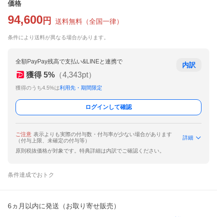
価格
94,600
円
送料無料
（
全国一律
）
条件により送料が異なる場合があります。
全額PayPay残高で支払い&LINEと連携で
内訳
獲得
5
%
（
4,343
pt）
獲得のうち4.5%は
利用先・期間限定
ログインして確認
ご注意
表示よりも実際の付与数・付与率が少ない場合があります
詳細
（付与上限、未確定の付与等）
原則税抜価格が対象です。特典詳細は内訳でご確認ください。
条件達成でおトク
6ヵ月以内に発送（お取り寄せ販売）