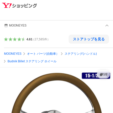
MOONEYES
ストアトップを見る
4.61
（
27,585
件
）
MOONEYES
オート パーツ(自動車）
ステアリング(ハンドル)
Budnik Billet ステアリング ホイール
1
/
2