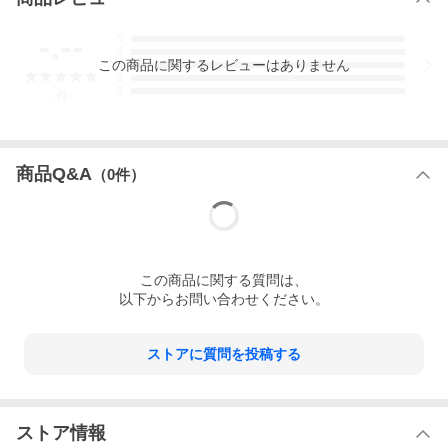
ホーンボタンのデザインは、入荷時期により異なる場合がござい
ます。あらかじめご了承ください。現在のデザインは、
こちら
か
-.--
5
らご確認ください。
4
この
商品
に関するレビューはありません
3
2
1
-
件
商品Q&A
（
0
件）
この
商品
に関する質問は、
以下からお問い合わせください。
ストアに質問を投稿する
ストア情報