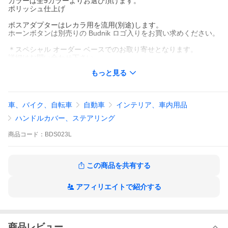
カラーは全9カラーよりお選び頂けます。
ポリッシュ仕上げ
ボスアダプターはレカラ用を流用(別途)します。
ホーンボタンは別売りの Budnik ロゴ入りをお買い求めください。
＊スペシャル オーダー ベースでのお取り寄せとなります。
詳細はお問い合わせ下さい。
こちらはUSAよりお取り寄せアイテムになり、納期は約3ケ月前後
もっと見る
いただいております。
ご注文を確定して頂くことで、ご予約いただけます。
＊価格が変動しやすい商品なので詳しくはお問い合わせ下さい。
車、バイク、自転車
自動車
インテリア、車内用品
また、納期に関しましてもお取り寄せになります。お問い合わせ
下さい。
ハンドルカバー、ステアリング
商品
コード：
BDS023L
この商品を共有する
アフィリエイトで紹介する
商品レビュー