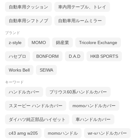
自動車用クッション
車内用テーブル、トレイ
自動車用シフトノブ
自動車用ルームミラー
ブランド
z-style
MOMO
錦産業
Tricolore Exchange
ハセプロ
BONFORM
D.A.D
HKB SPORTS
Works Bell
SEIWA
キーワード
ハンドルカバー
プリウス60系ハンドルカバー
スヌーピー ハンドルカバー
momoハンドルカバー
ダイハツ純正部品ハイゼット
車ハンドルカバー
c43 amg w205
momoハンドル
wr-vハンドルカバー