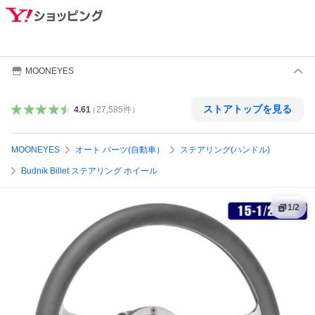
MOONEYES
ストアトップを見る
4.61
（
27,585
件
）
MOONEYES
オート パーツ(自動車）
ステアリング(ハンドル)
Budnik Billet ステアリング ホイール
1
/
2