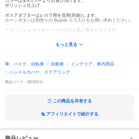
カラーは全9カラーよりお選び頂けます。
ポリッシュ仕上げ
ボスアダプターはレカラ用を流用(別途)します。
ホーンボタンは別売りの Budnik ロゴ入りをお買い求めください。
＊スペシャル オーダー ベースでのお取り寄せとなります。
詳細はお問い合わせ下さい。
こちらはUSAよりお取り寄せアイテムになり、納期は約3ケ月前後
もっと見る
いただいております。
ご注文を確定して頂くことで、ご予約いただけます。
＊価格が変動しやすい商品なので詳しくはお問い合わせ下さい。
車、バイク、自転車
自動車
インテリア、車内用品
また、納期に関しましてもお取り寄せになります。お問い合わせ
下さい。
ハンドルカバー、ステアリング
ホーンボタンのデザインは、入荷時期により異なる場合がござい
商品
コード：
BDS021L
ます。あらかじめご了承ください。現在のデザインは、
こちら
か
らご確認ください。
この商品を共有する
アフィリエイトで紹介する
商品レビュー