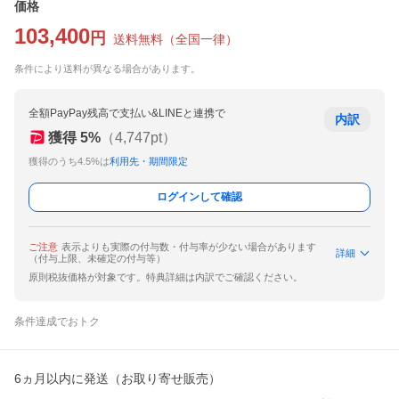
価格
103,400
円
送料無料
（
全国一律
）
条件により送料が異なる場合があります。
全額PayPay残高で支払い&LINEと連携で
内訳
獲得
5
%
（
4,747
pt）
獲得のうち4.5%は
利用先・期間限定
ログインして確認
ご注意
表示よりも実際の付与数・付与率が少ない場合があります
詳細
（付与上限、未確定の付与等）
原則税抜価格が対象です。特典詳細は内訳でご確認ください。
条件達成でおトク
6ヵ月以内に発送（お取り寄せ販売）