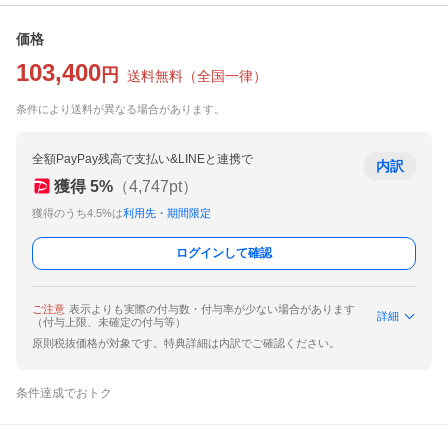
価格
103,400
円
送料無料
（
全国一律
）
条件により送料が異なる場合があります。
全額PayPay残高で支払い&LINEと連携で
内訳
獲得
5
%
（
4,747
pt）
獲得のうち4.5%は
利用先・期間限定
ログインして確認
ご注意
表示よりも実際の付与数・付与率が少ない場合があります
詳細
（付与上限、未確定の付与等）
原則税抜価格が対象です。特典詳細は内訳でご確認ください。
条件達成でおトク