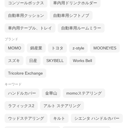
コンソールボックス
車内用ドリンクホルダー
自動車用クッション
自動車用シフトノブ
車内用テーブル、トレイ
自動車用ルームミラー
ブランド
MOMO
錦産業
トヨタ
z-style
MOONEYES
スズキ
日産
SKYBELL
Works Bell
Tricolore Exchange
キーワード
ハンドルカバー
金華山
momoステアリング
ラフィックス2
アルト ステアリング
ウッドステアリング
キルト
シエンタ ハンドルカバー