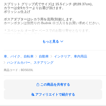
スプリット グリップ式でサイズは 15.5インチ (約39.37cm)。
カラーは全9カラーよりお選び頂けます。
ポリッシュ仕上げ
ボスアダプターはレカラ用を流用(別途)します。
ホーンボタンは別売りの Budnik ロゴ入りをお買い求めください。
＊スペシャル オーダー ベースでのお取り寄せとなります。
詳細はお問い合わせ下さい。
こちらはUSAよりお取り寄せアイテムになり、納期は約3ケ月前後
もっと見る
いただいております。
ご注文を確定して頂くことで、ご予約いただけます。
＊価格が変動しやすい商品なので詳しくはお問い合わせ下さい。
車、バイク、自転車
自動車
インテリア、車内用品
また、納期に関しましてもお取り寄せになります。お問い合わせ
下さい。
ハンドルカバー、ステアリング
ホーンボタンのデザインは、入荷時期により異なる場合がござい
商品
コード：
BDS020L
ます。あらかじめご了承ください。現在のデザインは、
こちら
か
らご確認ください。
この商品を共有する
アフィリエイトで紹介する