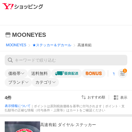
MOONEYES
MOONEYES
★ステッカー＆デカール
高速有鉛
1
価格帯
送料無料
すべての条
ブランド
カテゴリ
4
件
おすすめ順
表示
表示情報について
｜ポイントは原則税抜価格を基準に付与されます｜ポイント・支
払額等の正確な情報（付与条件・上限等）はカートをご確認ください
高速有鉛 ダイヤル ステッカー