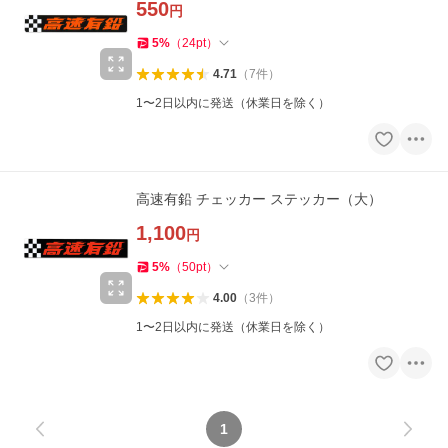
550
円
5
%
（
24
pt
）
4.71
（
7
件
）
1〜2日以内に発送（休業日を除く）
高速有鉛 チェッカー ステッカー（大）
1,100
円
5
%
（
50
pt
）
4.00
（
3
件
）
1〜2日以内に発送（休業日を除く）
1