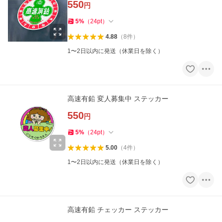
550
円
5
%
（
24
pt
）
4.88
（
8
件
）
1〜2日以内に発送（休業日を除く）
高速有鉛 変人募集中 ステッカー
550
円
5
%
（
24
pt
）
5.00
（
4
件
）
1〜2日以内に発送（休業日を除く）
高速有鉛 チェッカー ステッカー