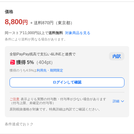
価格
8,800
円
+ 送料
870
円
（
東京都
）
同一ストア11,000円以上で
送料無料
対象商品を見る
条件により送料が異なる場合があります。
全額PayPay残高で支払い&LINEと連携で
内訳
獲得
5
%
（
404
pt）
獲得のうち4.5%は
利用先・期間限定
ログインして確認
ご注意
表示よりも実際の付与数・付与率が少ない場合があります
詳細
（付与上限、未確定の付与等）
原則税抜価格が対象です。特典詳細は内訳でご確認ください。
条件達成でおトク