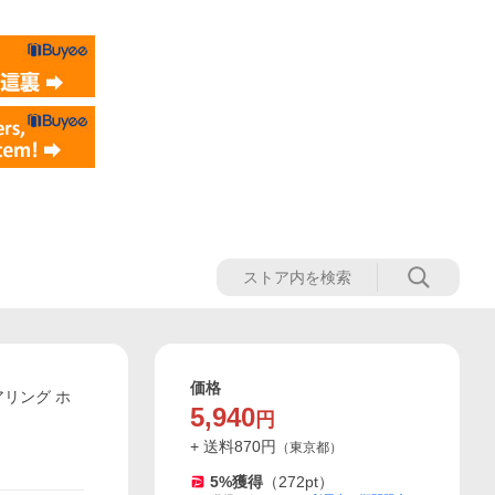
価格
アリング ホ
5,940
円
+ 送料
870
円
（
東京都
）
5
%獲得
（
272
pt）