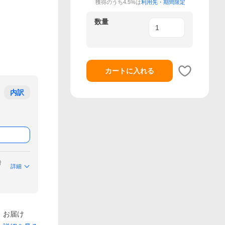
獲得のうち4.5%は
利用先・期間限定
数量
カートに入れる
内訳
付
詳細
）お届け