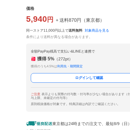
価格
5,940
円
+ 送料
870
円
（
東京都
）
同一ストア11,000円以上で
送料無料
対象商品を見る
条件により送料が異なる場合があります。
全額PayPay残高で支払い&LINEと連携で
獲得
5
%
（
272
pt）
獲得のうち4.5%は
利用先・期間限定
ログインして確認
ご注意
表示よりも実際の付与数・付与率が少ない場合があります（
与上限、未確定の付与等）
原則税抜価格が対象です。特典詳細は内訳でご確認ください。
東京都は24時までの注文で、最短8/9（日