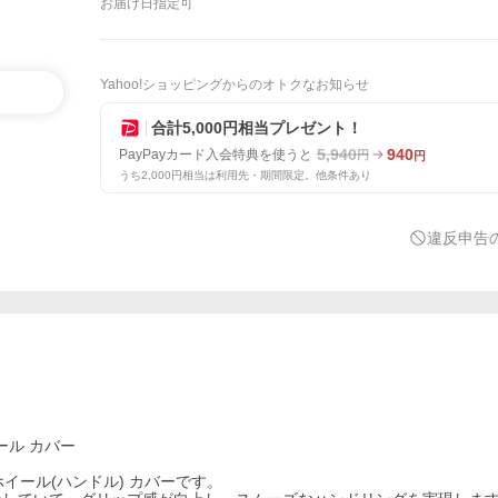
お届け日指定可
Yahoo!ショッピングからのオトクなお知らせ
合計5,000円相当プレゼント！
5,940
940
PayPayカード入会特典を使うと
円
円
うち2,000円相当は利用先・期間限定。他条件あり
違反申告
ール カバー
グ ホイール(ハンドル) カバーです。