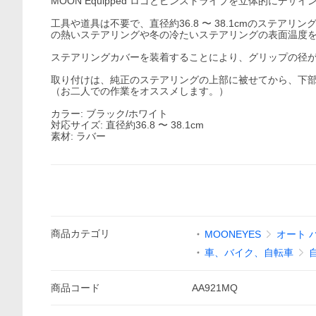
MOON Equipped ロゴとピンストライプを立体的に
工具や道具は不要で、直径約36.8 〜 38.1cmのステ
の熱いステアリングや冬の冷たいステアリングの表面温度
ステアリングカバーを装着することにより、グリップの径
取り付けは、純正のステアリングの上部に被せてから、下
（お二人での作業をオススメします。）
カラー: ブラック/ホワイト
対応サイズ: 直径約36.8 〜 38.1cm
素材: ラバー
商品
カテゴリ
MOONEYES
オート 
車、バイク、自転車
商品
コード
AA921MQ