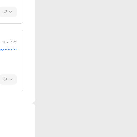
2026/5/4
ino********