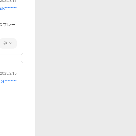
2025/3/17
sfk********
スフレー
2025/2/15
ubs********